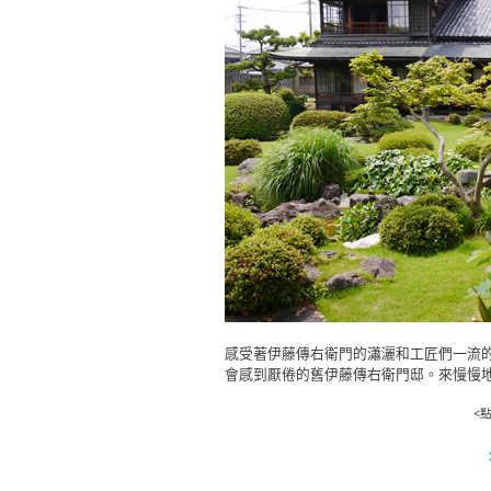
感受著伊藤傳右衛門的瀟灑和工匠們一流
會感到厭倦的舊伊藤傳右衛門邸。來慢慢
<