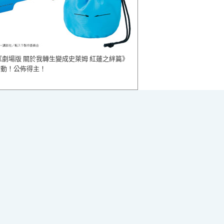
《劇場版 關於我轉生變成史萊姆 紅蓮之絆篇》
活動！公佈得主！