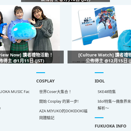
rview Now] 讀者禮物活動！
[Culture Watch] 讀者
佈得主 @1月11日 (JST)
公佈得主 @12月15日 (J
COSPLAY
IDOL
OKA MUSIC Fac
世界Coser大集合！
SKE48特集
開始 Cosplay 的第一步!
Idol特集～偶像界
e
解析～
AZA MIYUKO的DOKIDOKI福
岡體驗記
FUKUOKA INFO