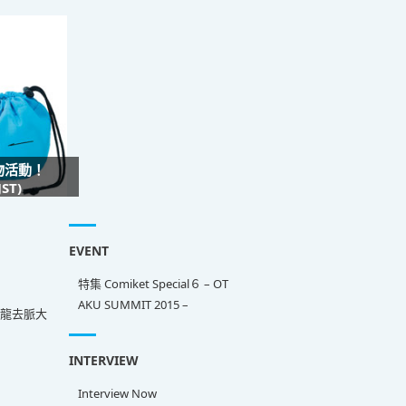
禮物活動！
ST)
EVENT
特集 Comiket Special６ – OT
AKU SUMMIT 2015 –
來龍去脈大
INTERVIEW
Interview Now