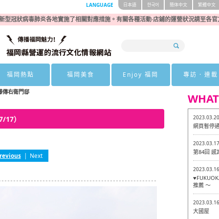
LANGUAGE
日本語
한국어
簡体中文
繁體中文
新型冠狀病毒肺炎各地實施了相關對應措施。有關各種活動·店鋪的運營狀況請至各官
福岡熱點
福岡美食
Enjoy 福岡
專訪 · 連載
藤傳右衛門邸
WHAT
2023.03.2
/17）
網頁暫停
2023.03.1
第84回 
revious
|
Next
2023.03.1
♥FUKU
推薦 ～
2023.03.1
大國屋