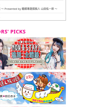
6
〜 Presented by 麵類專題撰稿人 山田佑一郎 〜
6
RS' PICKS
7
okarazu 博多總店 〜 嚴格素食主義・素食主義者的菜單試
in 福岡市！ 〜
7
義・素食主義者的菜單試的試吃之旅 in 福岡市！
2
 Stand 大名店 〜 嚴格素食主義・素食主義者的菜單試的試
 福岡市！ 〜
8
尾本社烏冬店