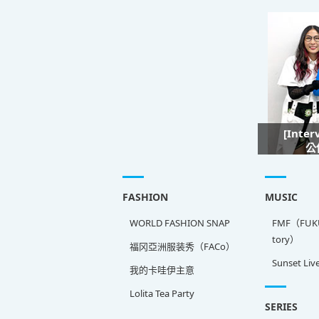
[Inte
公
FASHION
MUSIC
WORLD FASHION SNAP
FMF（FUKU
tory）
福冈亞洲服装秀（FACo）
Sunset Liv
我的卡哇伊主意
Lolita Tea Party
SERIES