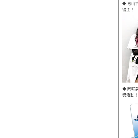
◆ 青山
得主！
◆ 岡咲
獎活動！