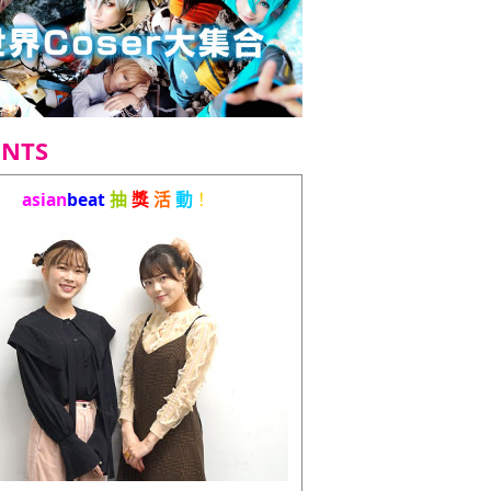
ENTS
asian
beat
抽
獎
活
動
！