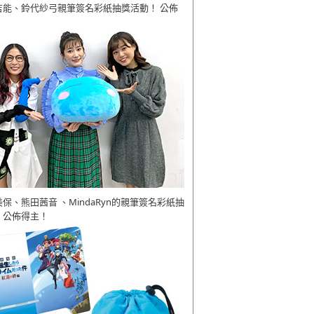
吉能、鈴代紗弓親筆簽名彩紙抽獎活動！ 公佈
美保、熊田茜音 、MindaRyn的親筆簽名彩紙抽
 公佈得主！