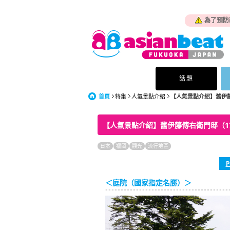
為了預防
話題
首頁
特集
人氣景點介紹
【人氣景點介紹】舊伊
【人氣景點介紹】舊伊藤傳右衛門邸（17
日本
福岡
觀光
流行地區
P
＜庭院（國家指定名勝）＞