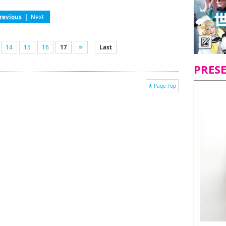
revious
|
Next
14
15
16
17
Last
PRES
Page Top