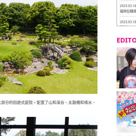
2023.03.1
福岡拉麵道 
2023.03.1
福龍軒
EDITO
2023.03.0
Isogiy
的試吃之旅 
2023.03.0
嚴格素食主
2023.03.0
Little
吃之旅 in
2023.02.2
東築軒 折
大部分的回遊式庭院。配置了山和溪谷、太鼓橋和噴水、