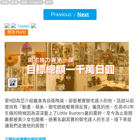
漫畫
動畫
游戲 · e-sports
娛樂
English
Previous
Next
|
ภาษาไทย
Tweet
推到 Plurk!
tiéng Viêt
Bahasa Indonesia
第9回為您介紹雖身為自衛隊員，卻是著實御宅達人的他。話說以前
曾持有「動畫，萌系，御宅統統都覺得反胃」偏見的他，在高中2年
生級的時候因為深深愛上了Little Busters裏的棗鈴，至今為止房間
裏都被美少女包圍著，過著名副其實的御宅達人的生活。接下來就
讓我們走進他的房間！
公開別有情趣的御宅房間