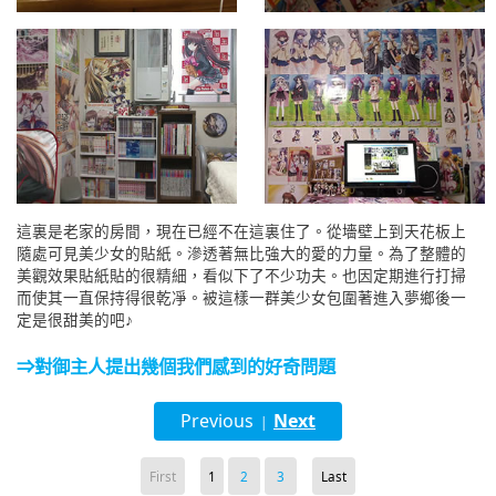
這裏是老家的房間，現在已經不在這裏住了。從墻壁上到天花板上
隨處可見美少女的貼紙。滲透著無比強大的愛的力量。為了整體的
美觀效果貼紙貼的很精細，看似下了不少功夫。也因定期進行打掃
而使其一直保持得很乾凈。被這樣一群美少女包圍著進入夢鄉後一
定是很甜美的吧♪
⇒對御主人提出幾個我們感到的好奇問題
Previous
Next
|
First
1
2
3
Last