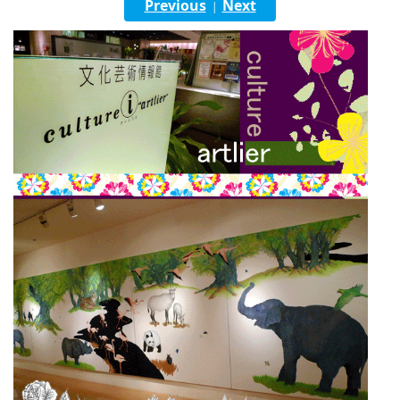
Previous
Next
|
English
ภาษาไทย
tiéng Viêt
Bahasa Indonesia