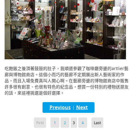
吃飽飯之後頂著鼓鼓的肚子，我順道參觀了咖啡廳旁邊的artlier藝
廊與博物館商店。這個小而巧的藝廊不定期展出新人藝術家的作
品，而且入場免費真叫人開心啊。在藝廊旁邊的博物館商店中販售
許多很有創意、也很有特色的紀念品，想買一份特別的禮物送朋友
的話，來這裡挑選是個好選擇。
Previous
Next
|
First
1
2
3
4
Last