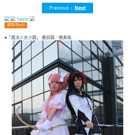
English
Previous
Next
|
ภาษาไทย
Tweet
推到 Plurk!
tiéng Viêt
●「魔法少女小圓」 鹿目圓／曉美焰
Bahasa Indonesia