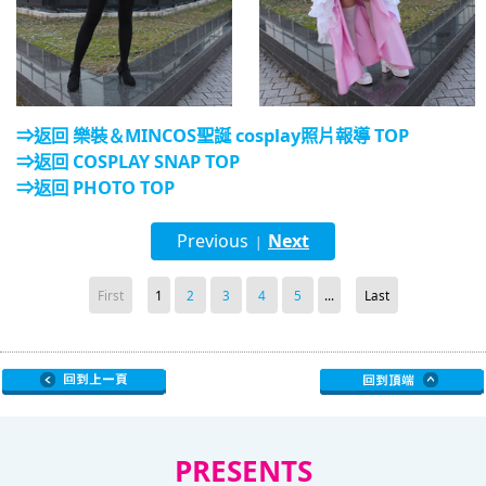
⇒返回 樂裝＆MINCOS聖誕 cosplay照片報導 TOP
⇒返回 COSPLAY SNAP TOP
⇒返回 PHOTO TOP
Previous
Next
|
First
1
2
3
4
5
...
Last
PRESENTS