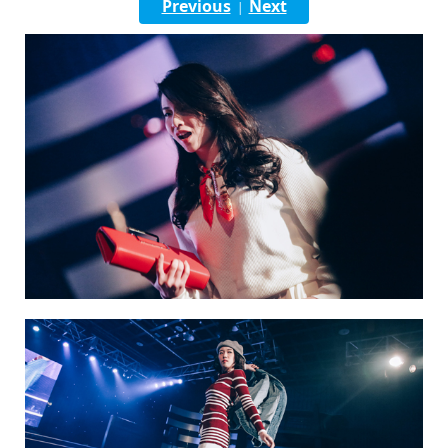
Previous
Next
|
English
ภาษาไทย
tiéng Viêt
Bahasa Indonesia