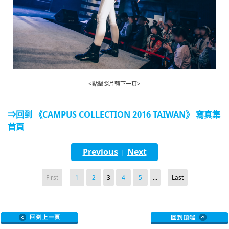
<點擊照片轉下一頁>
⇒回到 《CAMPUS COLLECTION 2016 TAIWAN》 寫真集
首頁
Previous
Next
|
First
1
2
3
4
5
...
Last