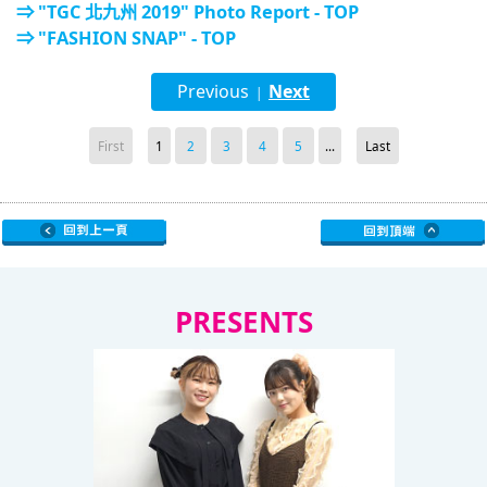
⇒ "TGC 北九州 2019" Photo Report - TOP
⇒ "FASHION SNAP" - TOP
Previous
Next
|
First
1
2
3
4
5
...
Last
PRESENTS