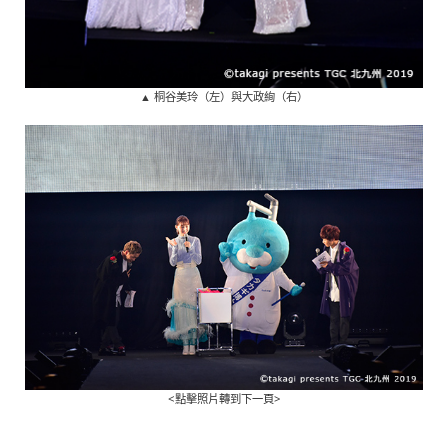
▲ 桐谷美玲（左）與大政絢（右）
<點擊照片轉到下一頁>