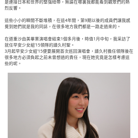
是連接日本和世界的堅強紐帶，無論在哪裏我都能看到觀眾們的熱
烈反響。
這些小小的瞬間不斷堆積，在這4年間，第9期以後的成員們讓我感
覺到她們就是我的同誌，在很多地方我們都是一路走過來的。
在道重沙由美畢業演唱會結束1個多月後，時值1月中旬，我采訪了
就任早安少女組’15領隊的譜久村聖。
3月起早安少女組’15便要展開首次巡回演唱會，譜久村擔任領隊後在
很多地方必須負起之前未曾想過的責任，現在她究竟是怎樣考慮這
些的呢。