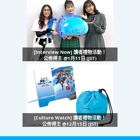
[Interview Now] 讀者禮物活動！
公佈得主 @1月11日 (JST)
[Culture Watch] 讀者禮物活動！
公佈得主 @12月15日 (JST)