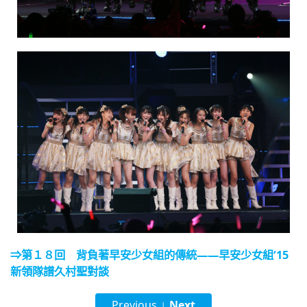
⇒第１８回 背負著早安少女組的傳統——早安少女組‘15
新領隊譜久村聖對談
Previous
Next
|