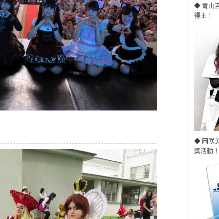
◆ 青山
得主！
◆ 岡咲
獎活動！