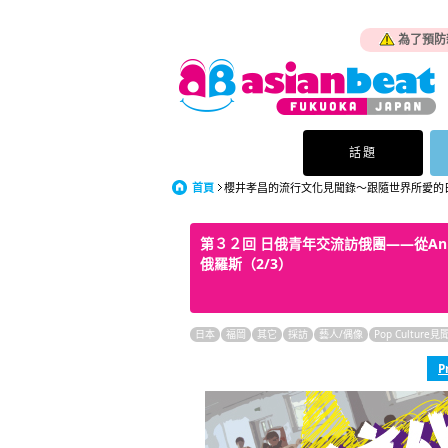
為了預防
話題
首頁
櫻井孝昌的流行文化見聞錄～跟隨世界所愛的
第３２回 日俄青年交流訪俄團——從An
俄羅斯（2/3）
日本
福岡
其它
採訪
藝人/偶像
Pop Culture見
P