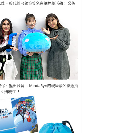
吉能、鈴代紗弓親筆簽名彩紙抽獎活動！ 公佈
美保、熊田茜音 、MindaRyn的親筆簽名彩紙抽
 公佈得主！