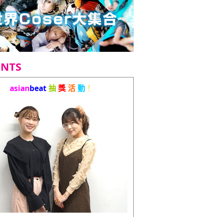
ENTS
asian
beat
抽
獎
活
動
！