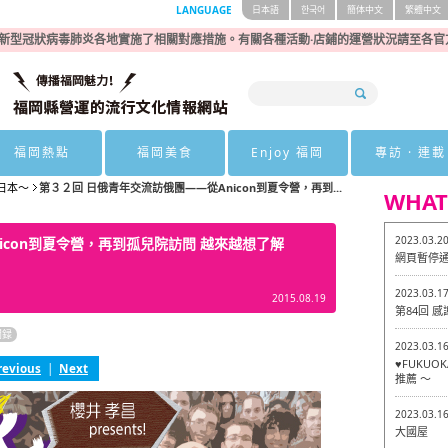
LANGUAGE
日本語
한국어
簡体中文
繁體中文
新型冠狀病毒肺炎各地實施了相關對應措施。有關各種活動·店鋪的運營狀況請至各官
福岡熱點
福岡美食
Enjoy 福岡
專訪 · 連載
日本～
第３２回 日俄青年交流訪俄團——從Anicon到夏令營，再到...
WHAT
2023.03.2
icon到夏令營，再到孤兒院訪問 越來越想了解
網頁暫停
2023.03.1
2015.08.19
第84回 
聞録
2023.03.1
♥FUKU
revious
|
Next
推薦 ～
2023.03.1
大國屋