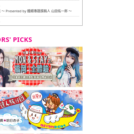
6
〜 Presented by 麵類專題撰稿人 山田佑一郎 〜
6
RS' PICKS
7
okarazu 博多總店 〜 嚴格素食主義・素食主義者的菜單試
in 福岡市！ 〜
7
義・素食主義者的菜單試的試吃之旅 in 福岡市！
2
 Stand 大名店 〜 嚴格素食主義・素食主義者的菜單試的試
 福岡市！ 〜
8
尾本社烏冬店