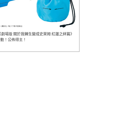
《劇場版 關於我轉生變成史萊姆 紅蓮之絆篇》
活動！公佈得主！