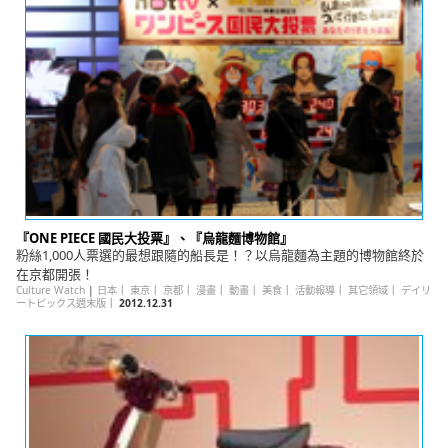
English
ภาษาไทย
tiéng Viêt
Bahasa Indonesia
『ONE PIECE 國民大投票』、『烏龍麵博物館』
粉絲1,000人票選的最想跟隨的船長是！？以烏龍麵為主題的博物館終於
在京都開張！
Culture Watch
|
日本
｜
東京
｜
京都
｜
漫畫
｜
動畫
｜
美食
｜
活動報導
｜
其它領域
｜
デイリ
ートピックス週末版
｜
2012.12.31