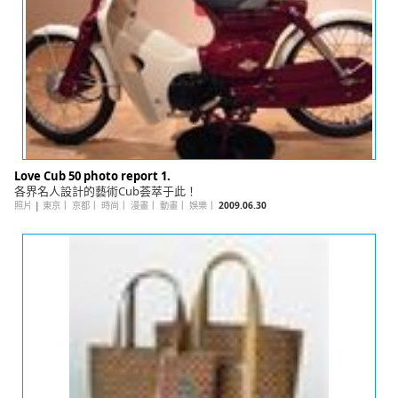
Love Cub 50 photo report 1.
各界名人設計的藝術Cub荟萃于此！
照片
|
東京
｜
京都
｜
時尚
｜
漫畫
｜
動畫
｜
娛樂
｜
2009.06.30