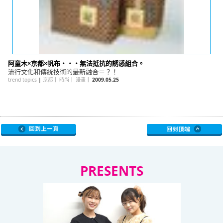
阿童木×京都×帆布・・・無法抵抗的誘惑組合。
流行文化和傳統技術的最新融合＝？！
trend topics
|
京都
｜
時尚
｜
漫畫
｜
2009.05.25
PRESENTS