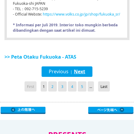
Fukuoka-shi JAPAN
- TEL：092-715-5239
- Official Webste:
https://www.volks.co.jp/jp/shop/fukuoka_sr/
* Informasi per Juli 2019. Interior toko mungkin berbeda
dibandingkan dengan saat artikel ini dimuat.
>> Peta Otaku Fukuoka - ATAS
Previous
Next
|
First
1
2
3
4
5
...
Last