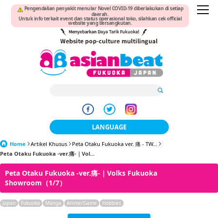
Pengendalian penyakit menular Novel COVID-19 diberlakukan di setiap
daerah.
Untuk info terkait event dan status operasional toko, silahkan cek official
website yang bersangkutan.
LANGUAGE
Home
Artikel Khusus
Peta Otaku Fukuoka ver. 痛 - TW...
日本語
Peta Otaku Fukuoka -ver.痛-｜Vol...
한국어
Peta Otaku Fukuoka -ver.痛-｜Volks Fukuoka
Showroom（1/7）
簡体中文
Japan
Fukuoka
Manga
Anime/Game
Hobbies
繁體中文