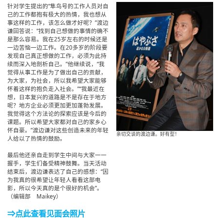
针对学生提出的“隼鸟号的工作人员对自
己的工作都抱有极大的热情，我也想从
事这样的工作，该怎么做才好呢？”渡边
谦回答说：“找到自己想做的事情的确不
是那么容易。我在25岁左右的时候还是
一边苦恼一边工作。在20多岁的阶段要
发现自己真正想做的工作，必须为此持
续而深入地剖析自己。”他继续说，“我
觉得从事工作是为了做出自己的贡献，
为大家，为社会，所以我希望大家能够
怀着这样的抱负走入社会。”“我最近在
想，日本复兴的道路是不是存在于地方
呢？地方企业必须更加更加蓬勃发展。
我觉得这个方法论的探索应该是今后的
课题。所以希望大家都对自己的家乡心
怀自豪。”渡边谦对这些创造未来的年轻
亲切交谈的渡边谦。好有型！
人给以了热情的鼓励。
最后他还亲自走到学生中间与大家一一
握手，学生们备受精神鼓舞。当天活动
结束后，渡边谦表达了自己的感想：“因
为我真的很希望让年轻人看看这部电
影，所以今天真的是个很好的机会”。
（编辑部 Maikey）
⇒点此查看见面会照片