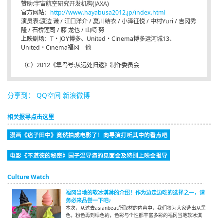
赞助:宇宙航空研究开发机构(JAXA)
官方网站：
http://www.hayabusa2012.jp/index.html
演员表:渡边 谦 / 江口洋介 / 夏川结衣 / 小泽征悦 / 中村Yuri / 吉冈秀
隆 / 石桥莲司 / 藤 龙也 / 山﨑 努
上映剧场：T・JOY博多、United・Cinema博多运河城13、
United・Cinema福冈 他
（C）2012《隼鸟号:从远处归返》制作委员会
分享到：
QQ空间
新浪微博
相关报导点击这里
漫画《痞子田中》竟然拍成电影了！向导演打听其中的看点吧
电影《不道德的秘密》园子温导演的见面会及特别上映会报导
Culture Watch
福冈当地的软冰淇淋的介绍！作为边走边吃的选择之一，请
务必来品尝一下吧♪
本次，从过去asianbeat所取材的内容中，我们将为大家选出从黑
色，粉色再到绿色的，色彩与个性都丰富多彩的福冈当地软冰淇