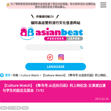
为了预防新型冠状病毒肺炎各地实施了相关对应措施。有关各种活动·店铺的运
营状况请至各官方网站确认。
LANGUAGE
首页
特集
Culture Watch
【Culture Watch】《隼鸟号:从远处归返》的上映纪...
日本語
【Culture Watch】《隼鸟号:从远处归返》的上映纪念-主演渡边谦
한국어
与学生的励志见面会（1/5）
簡体中文
2012.02.20
繁體中文
福冈
艺人/偶像
电影