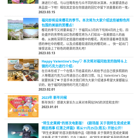
淋进行介绍。与以往略有些与众不同的软冰淇淋，大家都请务必
来品尝一下吧！相信其定会在你旅途的回忆中留下浓墨重彩的一笔♪
2023.03.15
福冈即将迎来樱花的季节。本次将为大家介绍这些被粉色所
包围的美丽的赏樱点！
樱花的季节又将要来临了！于福冈从3月的下旬到4月的上旬，四
处盛开的夹带有淡红色的樱花将为人们绘出一张美丽动人的画
卷。从拥有深厚历史底蕴的城楼中的樱花，再到弥漫着神圣氛围
感的神社中的樱花，以及点缀着街道四处的樱花树…。 快一起出门
接受这染上了粉色的绝景的洗礼吧！
2023.03.13
Happy Valentine's Day♡ 本次将对福冈始发的独特＆上
镜的巧克力进行介绍♪
在日本形成了一个在情人节给喜欢的人和给予过自己很多照顾的
人等赠送巧克力以传递自己心意的习惯。马上 Valentine's Day
就要到来了❤ 于是乎本次我们将为大家介绍诸多希望大家都能认
识的，始于福冈的独特的巧克力甜点！
2023.02.01
2023年 新年问候
新年快乐！感谢大家长久以来对本网站SNS的浏览和支持！
2023.01.01
"转生史莱姆"的首次电影版！《剧场版 关于我转生变成史莱
姆这档事 红莲之绊篇》将从11月25日(周五) 开始公开！
"转生史莱姆"的首次剧场版作品《剧场版 关于我转生变成史莱姆
这档事 红莲之绊篇》正在上映中！ 由“转生史莱姆”系列的原作者