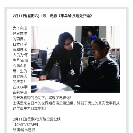
2月11日(星期六)上映 电影《隼鸟号:从远处归返》
为了完成
世界首次
的项目，
日本科学
家和技术
人员为“隼
鸟号”而呕
心沥血耗
尽一生的
真实感人
的故事！
在JAXA宇
宙航空研
究开发机构的协助下，实现了电影化！
主演是来自日本的世界知名演员渡边谦。铭刻于历史的真实故事将从
这里诞生为日本电影！
2月11日(星期六)开始全国公映
【CAST/STAFF】
导演:泷本智行