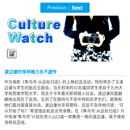
English
Previous
Next
|
ภาษาไทย
tiéng Viêt
Bahasa Indonesia
渡边谦的领导魄力名不虚传
作为电影《隼鸟号:从远处归返》的上映纪念活动，特別举办了主演
边谦与学生的励志见面会。当天到场的32名福冈学生来自于九州大
学和西南学院大学，而且于今年春天即将踏入社会。渡边谦风度翩
翩地出现在了会场，见到了在期待与不安中待机的学生们。能够和
他们面对面直接对话，渡边谦也非常期待，还迫不及待地问道：“可
以开始了吗？”希望借此机会言传身教。在《隼鸟号:从远处归返》片
中饰演“隼鸟号”计划负责人山口骏一郎教授一角的渡边谦，真不愧有
领导风范呀。