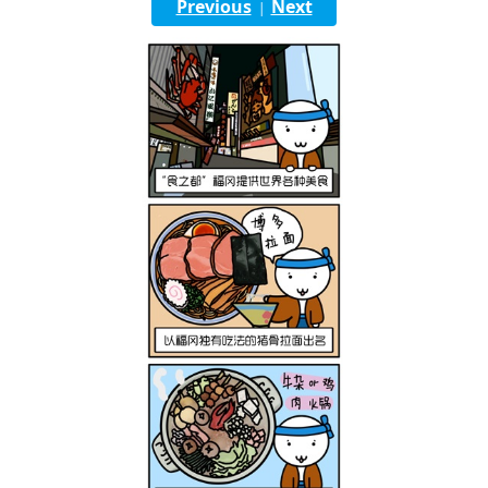
Previous
Next
|
English
ภาษาไทย
tiéng Viêt
Bahasa Indonesia