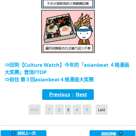
⇒回到【Culture Watch】今年的「asianbeat ４格漫画
大奖赛」登场!!TOP
⇒前往 第３回asianbeat４格漫画大奖赛
Previous
Next
|
First
1
2
3
4
5
Last