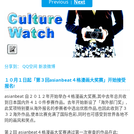
Previous
Next
|
English
ภาษาไทย
tiéng Viêt
Bahasa Indonesia
分享到：
QQ空间
新浪微博
１０月１日起「第３回asianbeat４格漫画大奖赛」开始接受
报名!
asianbeat 自２０１２年开始举办４格漫画大奖赛,其中去年总共收
到日本国内外４１０件参赛作品。去年开始新设了「海外部门奖」,
此奖项特别要从海外报名的参赛者中选出优胜作品,也因此收到了３
３２海外作品,使本比赛充满了国际色彩,同时也可感受到世界各地不
同的画风和笑点。
第２回 asianbeat４格漫画大奖赛通过第一次审查的作品在此: