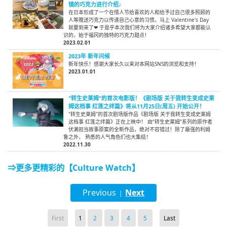
镜的巧克力进行介绍♪
在日本形成了一个在情人节给喜欢的人和给予过自己很多照顾的
人等赠送巧克力以传递自己心意的习惯。马上 Valentine's Day
就要到来了❤ 于是乎本次我们将为大家介绍诸多希望大家都能认
识的，始于福冈的独特的巧克力甜点！
2023.02.01
2023年 新年问候
新年快乐！感谢大家长久以来对本网站SNS的浏览和支持！
2023.01.01
"转生史莱姆"的首次电影版！《剧场版 关于我转生变成史莱
姆这档事 红莲之绊篇》将从11月25日(周五) 开始公开！
"转生史莱姆"的首次剧场版作品《剧场版 关于我转生变成史莱姆
这档事 红莲之绊篇》正在上映中！ 由“转生史莱姆”系列的原作者
伏濑担当故事原案的全新作品，绝对不容错过！除了最强的利姆
鲁之外， 熟悉的人气角色们也大集结！
2022.11.30
⇒更多更精彩的【Culture Watch】
Previous
Next
|
First
1
2
3
4
5
Last