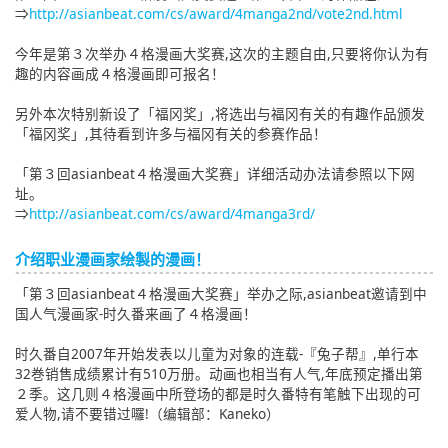
⇒
http://asianbeat.com/cs/award/4manga2nd/vote2nd.html
今年是第３次举办４格漫画大奖赛,这次的主题自由,只要将你认为有
趣的内容画成４格漫画即可报名！
另外本次特别新设了「福冈奖」,将选出与福冈有关的有趣作品颁发
「福冈奖」,其待看到许多与福冈有关的参赛作品！
「第３回asianbeat４格漫画大奖赛」详细活动办法请参照以下网
址。
⇒
http://asianbeat.com/cs/award/4manga3rd/
介绍职业漫画家绘製的漫画！
「第３回asianbeat４格漫画大奖赛」举办之际,asianbeat邀请到中
国人气漫画家-时久番来画了４格漫画！
时久番自2007年开始发表以儿童为对象的连载-『兔子帮』,单行本
32巻销售成绩累计有510万册。动画也相当有人气,年底预定播出第
２季。这几则４格漫画中所登场的都是时久番特有笔触下出现的可
爱人物,请不要错过囉!（编辑部：Kaneko）