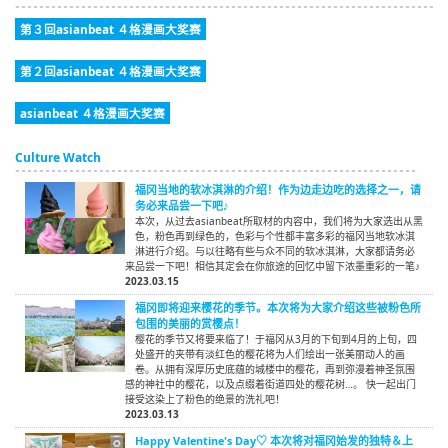
第３回asianbeat ４格漫画大奖赛
第２回asianbeat ４格漫画大奖赛
asianbeat ４格漫画大奖赛
Culture Watch
福冈当地的软冰淇淋的介绍！作为边走边吃的选择之一，请
务必来品尝一下吧♪
本次，从过去asianbeat所取材的内容中，我们将为大家选出从黑
色，粉色再到绿色的，色彩与个性都丰富多彩的福冈当地软冰淇
淋进行介绍。与以往略有些与众不同的软冰淇淋，大家都请务必
来品尝一下吧！相信其定会在你旅途的回忆中留下浓墨重彩的一笔♪
2023.03.15
福冈即将迎来樱花的季节。本次将为大家介绍这些被粉色所
包围的美丽的赏樱点！
樱花的季节又将要来临了！于福冈从3月的下旬到4月的上旬，四
处盛开的夹带有淡红色的樱花将为人们绘出一张美丽动人的画
卷。从拥有深厚历史底蕴的城楼中的樱花，再到弥漫着神圣氛围
感的神社中的樱花，以及点缀着街道四处的樱花树…。 快一起出门
接受这染上了粉色的绝景的洗礼吧！
2023.03.13
Happy Valentine's Day♡ 本次将对福冈始发的独特＆上