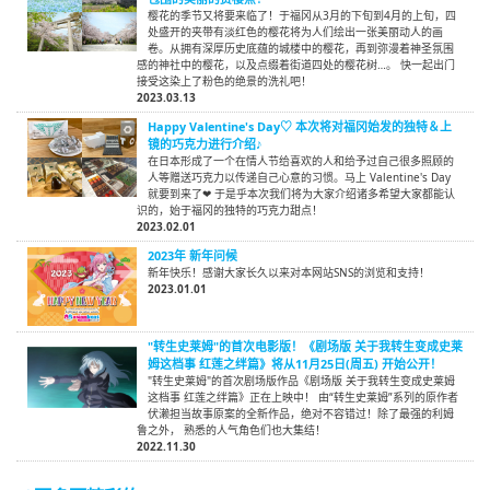
樱花的季节又将要来临了！于福冈从3月的下旬到4月的上旬，四
处盛开的夹带有淡红色的樱花将为人们绘出一张美丽动人的画
卷。从拥有深厚历史底蕴的城楼中的樱花，再到弥漫着神圣氛围
感的神社中的樱花，以及点缀着街道四处的樱花树…。 快一起出门
接受这染上了粉色的绝景的洗礼吧！
2023.03.13
Happy Valentine's Day♡ 本次将对福冈始发的独特＆上
镜的巧克力进行介绍♪
在日本形成了一个在情人节给喜欢的人和给予过自己很多照顾的
人等赠送巧克力以传递自己心意的习惯。马上 Valentine's Day
就要到来了❤ 于是乎本次我们将为大家介绍诸多希望大家都能认
识的，始于福冈的独特的巧克力甜点！
2023.02.01
2023年 新年问候
新年快乐！感谢大家长久以来对本网站SNS的浏览和支持！
2023.01.01
"转生史莱姆"的首次电影版！《剧场版 关于我转生变成史莱
姆这档事 红莲之绊篇》将从11月25日(周五) 开始公开！
"转生史莱姆"的首次剧场版作品《剧场版 关于我转生变成史莱姆
这档事 红莲之绊篇》正在上映中！ 由“转生史莱姆”系列的原作者
伏濑担当故事原案的全新作品，绝对不容错过！除了最强的利姆
鲁之外， 熟悉的人气角色们也大集结！
2022.11.30