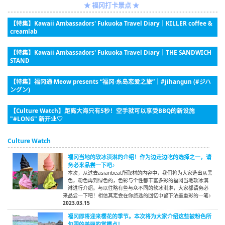
★ 福冈打卡景点 ★
【特集】Kawaii Ambassadors' Fukuoka Travel Diary｜KILLER coffee &
creamlab
【特集】Kawaii Ambassadors' Fukuoka Travel Diary｜THE SANDWICH
STAND
【特集】福冈通·Meow presents “福冈·糸岛恋爱之旅”｜#jihangun (#ジハ
ングン)
【Culture Watch】距离大海只有5秒！空手就可以享受BBQ的新设施
"#LONG" 新开业♡
Culture Watch
福冈当地的软冰淇淋的介绍！作为边走边吃的选择之一，请
务必来品尝一下吧♪
本次，从过去asianbeat所取材的内容中，我们将为大家选出从黑
色，粉色再到绿色的，色彩与个性都丰富多彩的福冈当地软冰淇
淋进行介绍。与以往略有些与众不同的软冰淇淋，大家都请务必
来品尝一下吧！相信其定会在你旅途的回忆中留下浓墨重彩的一笔♪
2023.03.15
福冈即将迎来樱花的季节。本次将为大家介绍这些被粉色所
包围的美丽的赏樱点！