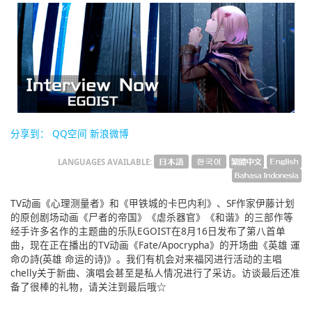
English
ภาษาไทย
tiéng Viêt
Bahasa Indonesia
分享到：
QQ空间
新浪微博
LANGUAGES AVAILABLE:
TV动画《心理测量者》和《甲铁城的卡巴内利》、SF作家伊藤计划
的原创剧场动画《尸者的帝国》《虐杀器官》《和谐》的三部作等
经手许多名作的主题曲的乐队EGOIST在8月16日发布了第八首单
曲，现在正在播出的TV动画《Fate/Apocrypha》的开场曲《英雄 運
命の詩(英雄 命运的诗)》。我们有机会对来福冈进行活动的主唱
chelly关于新曲、演唱会甚至是私人情况进行了采访。访谈最后还准
备了很棒的礼物，请关注到最后哦☆