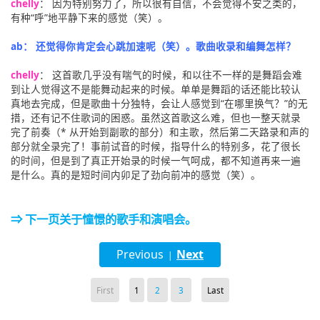
chelly
： 因为特别努力了，所以很有自信，不会觉得不安之类的，
有种“呼”地平静下来的感觉（笑）。
ab： 还觉得你肯定会心跳加速呢（笑）。歌曲收录和编舞怎样？
chelly
： 这首歌几乎没有喘气的时候，和以往不一样的是舞蹈会难
到让人觉得这不是能舞动起来的时候。单单是舞蹈的话还能比较认
真地去完成，但是歌曲十分独特，会让人感觉到“在哪里换气？”的无
措，还有记不住歌词的困惑。虽然这首歌这么难，但也一整天就录
完了前奏（* 从开始到副歌的部分）和主歌，然后第二天路录和声的
部分就全录完了！事前试音的时候，指导什么的特别多，花了很长
的时间，但是到了真正开始录的时候一气呵成，都不知道再来一遍
是什么。真的是短时间内卯足了劲向前冲的感觉（笑）。
⇒ 下一页关于憧憬的歌手和演唱会。
Previous
Next
|
First
1
2
3
Last