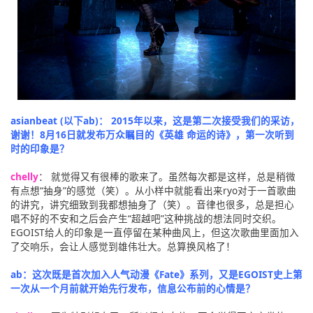
asianbeat (以下ab)： 2015年以来，这是第二次接受我们的采访，
谢谢！8月16日就发布万众瞩目的《英雄 命运的诗》，第一次听到
时的印象是？
chelly
： 就觉得又有很棒的歌来了。虽然每次都是这样，总是稍微
有点想“抽身”的感觉（笑）。从小样中就能看出来ryo对于一首歌曲
的讲究，讲究细致到我都想抽身了（笑）。音律也很多，总是担心
唱不好的不安和之后会产生“超越吧”这种挑战的想法同时交织。
EGOIST给人的印象是一直停留在某种曲风上，但这次歌曲里面加入
了交响乐，会让人感觉到雄伟壮大。总算换风格了！
ab：这次既是首次加入人气动漫《Fate》系列，又是EGOIST史上第
一次从一个月前就开始先行发布，信息公布前的心情是？