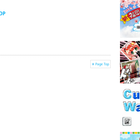
OP
Page Top