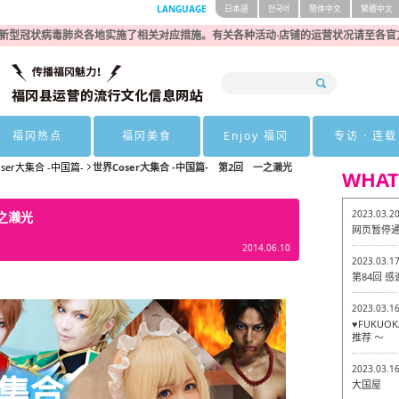
LANGUAGE
日本語
한국어
簡体中文
繁體中文
新型冠状病毒肺炎各地实施了相关对应措施。有关各种活动·店铺的运营状况请至各官
福冈热点
福冈美食
Enjoy 福冈
专访 · 连载
ser大集合 -中国篇-
世界Coser大集合 -中国篇- 第2回 一之濑光
WHAT
2023.03.2
一之濑光
网页暂停
2014.06.10
2023.03.1
第84回 
2023.03.1
♥FUKU
推荐 ～
2023.03.1
大国屋