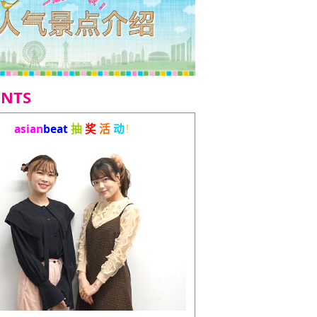
ENTS
asian
beat
抽
奖
活
动
！