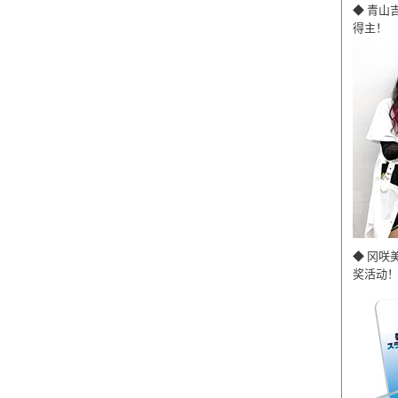
◆ 青山
得主！
◆ 冈咲
奖活动！