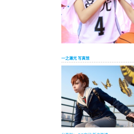
一之濑光 写真馆