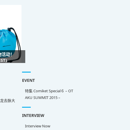
礼物活动！
ST)
EVENT
特集 Comiket Special６ – OT
AKU SUMMIT 2015 –
来龙去脉大
INTERVIEW
Interview Now