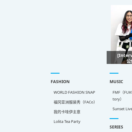
[Inte
公
FASHION
MUSIC
WORLD FASHION SNAP
FMF（FUKU
tory）
福冈亚洲服装秀（FACo）
Sunset Liv
我的卡哇伊主意
Lolita Tea Party
SERIES