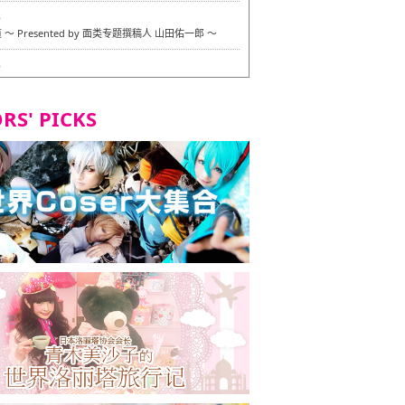
6
〜 Presented by 面类专题撰稿人 山田佑一郎 〜
6
RS' PICKS
7
okarazu 博多总店 〜 严格素食主义・素食主义者的菜单试
 in 福冈市！〜
7
义・素食主义者的菜单试的试吃之旅 in 福冈市！
2
 Stand 大名店 〜 严格素食主义・素食主义者的菜单试的试
 福冈市！〜
8
尾本社乌冬店