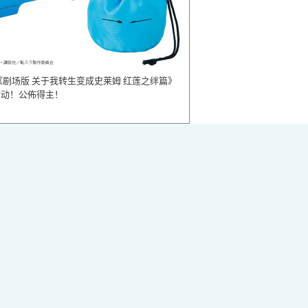
《剧场版 关于我转生变成史莱姆 红莲之绊篇》
活动！公佈得主！