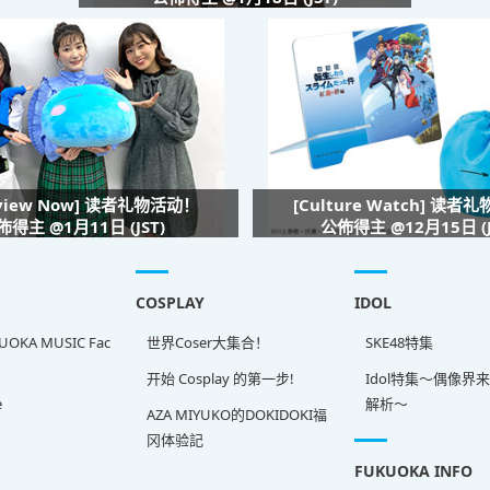
rview Now] 读者礼物活动！
[Culture Watch] 读者
佈得主 @1月11日 (JST)
公佈得主 @12月15日 (J
COSPLAY
IDOL
OKA MUSIC Fac
世界Coser大集合！
SKE48特集
开始 Cosplay 的第一步!
Idol特集～偶像界
e
解析～
AZA MIYUKO的DOKIDOKI福
冈体验記
FUKUOKA INFO