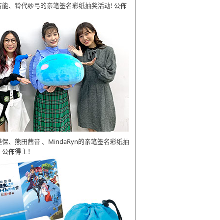
吉能、铃代纱弓的亲笔签名彩纸抽奖活动! 公佈
美保、熊田茜音 、MindaRyn的亲笔签名彩纸抽
 公佈得主！