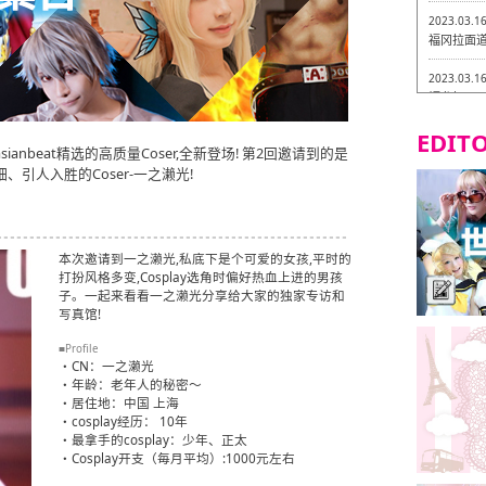
2023.03.1
福冈拉面道 
2023.03.1
福龙轩
EDITO
2023.03.0
ianbeat精选的高质量Coser,全新登场! 第2回邀请到的是
Isogiy
的试吃之旅
引人入胜的Coser-一之濑光!
2023.03.0
严格素食主
本次邀请到一之濑光,私底下是个可爱的女孩,平时的
2023.03.0
打扮风格多变,Cosplay选角时偏好热血上进的男孩
Little
子。一起来看看一之濑光分享给大家的独家专访和
吃之旅 in
写真馆!
2023.02.2
■Profile
东筑轩 折
・CN：一之濑光
・年龄：老年人的秘密～
・居住地：中国 上海
・cosplay经历： 10年
・最拿手的cosplay：少年、正太
・Cosplay开支（毎月平均）:1000元左右