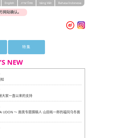
English
ภาษาไทย
tiéng Viêt
Bahasa Indonesia
方网站确认。
特集
’S NEW
0
通知
7
感谢大家一直以来的支持
6
OKA UDON ～ 面类专题撰稿人 山田祐一郎的福冈乌冬面
6