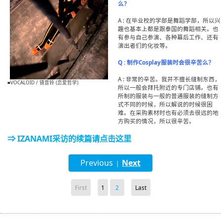
么？
A : 在毕业校的学部是舞蹈学部，所以兴
趣也基本上都是跟泰国的舞蹈相关。也
有参与自己参演、各种幕后工作、还有
演出者们的化妆等。
Q : 制作Cosplay服装时会很辛苦么？
A : 非常的辛苦。我并不擅长缝制东西，
■VOCALOID / 镜音铃 (恋爱哲学)
所以一般会拜托附近的专门店铺。也有
所制的服装与一般的普通服装的缝制方
式不同的时候，所以解说的时候很困
难。在采购素材时也有必须去很远的地
方购买的情况，所以很辛苦。
⇒ IZANAMI采访的续篇请点击这里
Previous
Next
|
First
1
2
Last