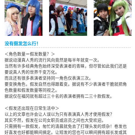
没有假发怎么行！
＜角色数量＝假发数量？＞
据说动漫真人秀的流行风向竟然是每半年就变一次。
当然有许多经典角色始终深受表演者的青睐，但尽管如此我们还是
要说真人秀的世界千变万化。
而且还有很多表演者坚持同一角色仅表演三次。
要变换角色，假发自然也得跟着变。据说有不少表演者干脆就把角
色数量和假发数量等同视之。
据说仅在福冈就有超过三十名的表演者拥有二三十款假发。
＜假发还出现在日常生活中＞
以上的文章也许会让人误以为只有表演真人秀才使用假发？
其实不然，假发在公司女职员或店员之间也大受欢迎。
只需拥有一款假发，匆忙的清晨就免去了打理头发的烦杂！卷发也
好直发也好都能瞬间搞定。让短发的您也可以瞬间拥有超长发或其