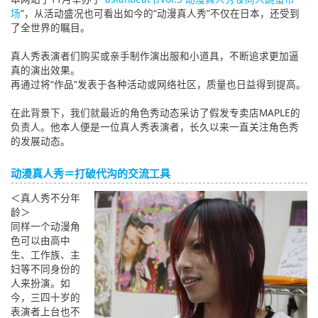
场
”，从活动盛况也可看出如今的“动漫真人秀”不仅在日本，还受到
English
了全世界的瞩目。
ภาษาไทย
真人秀表演者们购买或亲手制作演出服和小道具，不断追求更加逼
真的演出效果。
tiéng Viêt
再通过将“作品”发表于各种活动或网络社区，质量也日益得到提高。
Bahasa Indonesia
在此背景下，我们就最近的角色秀动态采访了假发专卖店MAPLE的
负责人。他本人便是一位真人秀表演者，长久以来一直关注角色秀
的发展动态。
动漫真人秀＝打破代沟的交流工具
＜真人秀不分年
龄＞
同样一个动漫角
色可以由高中
生、工作族、主
妇等不同身份的
人来扮演。如
今，三四十岁的
表演者上台也不