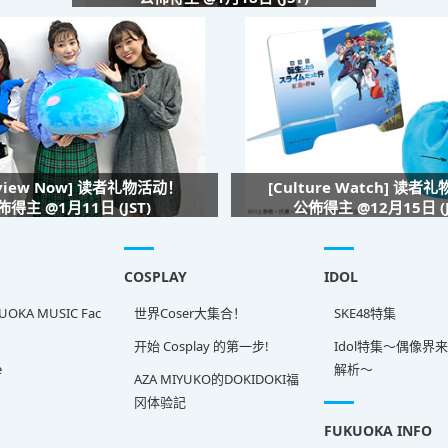
rview Now] 读者礼物活动！
[Culture Watch] 读者
佈得主 @1月11日 (JST)
公佈得主 @12月15日 (J
COSPLAY
IDOL
OKA MUSIC Fac
世界Coser大集合！
SKE48特集
开始 Cosplay 的第一步!
Idol特集～偶像界
e
解析～
AZA MIYUKO的DOKIDOKI福
冈体验記
FUKUOKA INFO