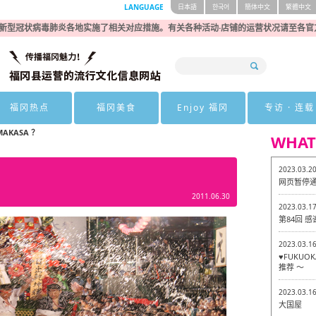
LANGUAGE
日本語
한국어
簡体中文
繁體中文
新型冠状病毒肺炎各地实施了相关对应措施。有关各种活动·店铺的运营状况请至各官
福冈热点
福冈美食
Enjoy 福冈
专访 · 连载
MAKASA ？
WHAT
2023.03.2
网页暂停
2011.06.30
2023.03.1
第84回 
2023.03.1
♥FUKU
推荐 ～
2023.03.1
大国屋