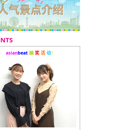
ENTS
asian
beat
抽
奖
活
动
！