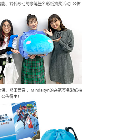
吉能、铃代纱弓的亲笔签名彩纸抽奖活动! 公佈
美保、熊田茜音 、MindaRyn的亲笔签名彩纸抽
 公佈得主！