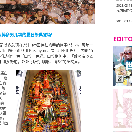
2023.03.1
福冈拉面道 
2023.03.1
福龙轩
凝聚博多男儿魂的夏日祭典登场!
EDITO
2023.03.0
Isogiy
博多总镇守(*注1)栉田神社的奉纳神事(*注2)。毎年一
的试吃之旅
笠（饰り山,Kazariyama,展示用的山笠），为期15
身化为清一色「山笠」色彩。山笠期间中，「缔め込み姿
2023.03.0
阔步于博多街道，处处可听到“嘿咻、嘿咻”的吆喝声。
严格素食主
通摆在
2023.03.0
我，也
Little
吃之旅 in
在竟
，跑
会被
2023.02.2
关
东筑轩 折
“禁
横切面
校裡
底。
望山笠