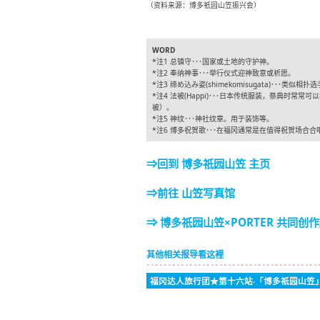
（资料来源：博多祇园山笠振兴会）
WORD
*注1 总镇守･･･国家或土地的守护神。
*注2 奉纳神事･･･举行仪式迎神致意或祈愿。
*注3 缔め込み姿(shimekomisugata)･･･类似
*注4 法被(Happi)･･･日本传统服装，祭典时
被）。
*注5 神纹･･･神社纹章。用于装饰等。
*注6 博多祝贺歌･･･在福冈通常是在值得祝贺场合合
⇒回到 博多祇园山笠 主页
⇒前往 山笠写真馆
⇒ 博多祇园山笠×PORTER 共同
其他相关报导看这裡
福冈达人旅行团★第十六站‧「博多祇园山笠