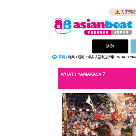
为了预防
话题
首页
特集
活动
博多祇园山笠特集
WHAT’s YA
WHAT’s YAMAKASA ？