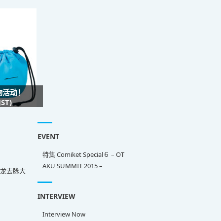
礼物活动！
ST)
EVENT
特集 Comiket Special６ – OT
AKU SUMMIT 2015 –
来龙去脉大
INTERVIEW
Interview Now