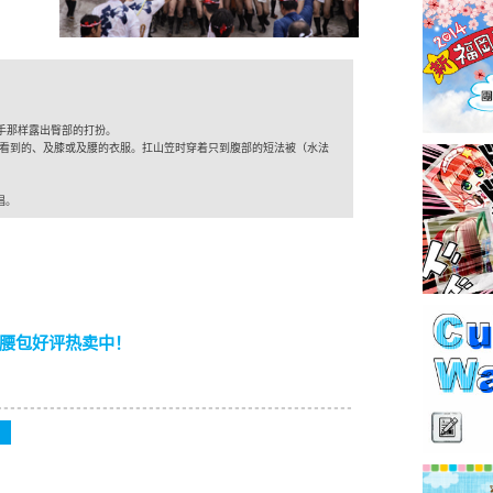
相扑选手那样露出臀部的打扮。
常常可以看到的、及膝或及腰的衣服。扛山笠时穿着只到腹部的短法被（水法
唱。
创作腰包好评热卖中！
」