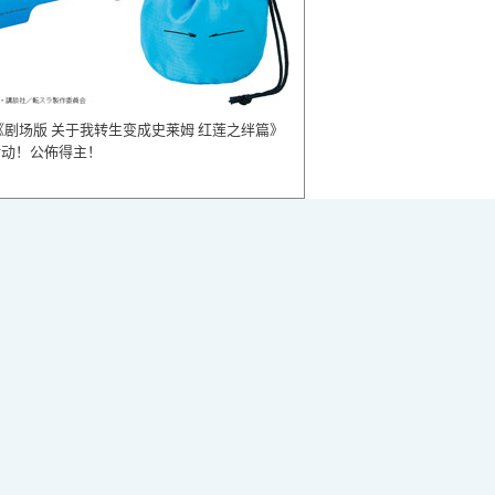
《剧场版 关于我转生变成史莱姆 红莲之绊篇》
活动！公佈得主！