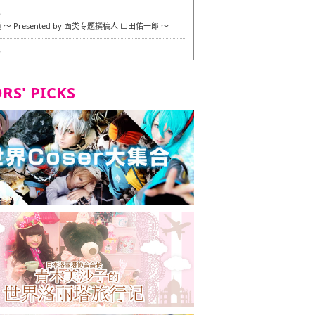
6
〜 Presented by 面类专题撰稿人 山田佑一郎 〜
6
RS' PICKS
7
okarazu 博多总店 〜 严格素食主义・素食主义者的菜单试
 in 福冈市！〜
7
义・素食主义者的菜单试的试吃之旅 in 福冈市！
2
 Stand 大名店 〜 严格素食主义・素食主义者的菜单试的试
 福冈市！〜
8
尾本社乌冬店