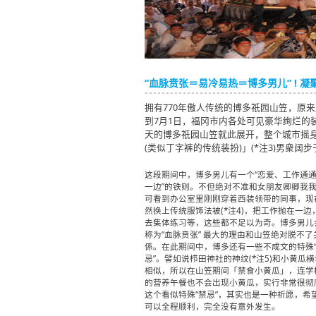
“血脉贲张＝易冷易热＝博多男儿” ! 
拥有770年傲人传统的博多祇园山笠，原来是
到7月1日，福冈市内各处可见豪华绚烂的装饰山
天的博多祇园山笠就此展开，整个城市摇
(类似丁字裤的传统装扮)」(*注3)男衆
这段期间中，博多男儿有一个“恋爱、工作通
一边”的铁则。不但绝对不准和女朋友卿卿我
可看到办公室里刚刚穿着西装领带的同事，现
然换上传统服饰法被(*注4)，把工作抛在一边
去集体练习等，这些都不足以为奇。博多男儿
称为“血脉贲张” 最大的理由和山笠绝对脱不了
係。在此期间中，博多还有一些不成文的特殊
忌”。譬如说栉田神社的神纹(*注5)和小黄瓜
相似，所以在山笠期间「禁食小黄瓜」，连学
的营养午餐也不会出现小黄瓜，实行非常很彻
这个看似特殊“禁忌”，其实也是一种祈愿，希
可以全程顺利，完全没有意外发生。