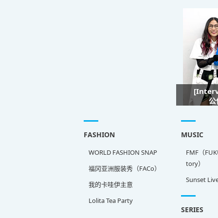
[Inte
公
FASHION
MUSIC
WORLD FASHION SNAP
FMF（FUKU
tory）
福冈亚洲服装秀（FACo）
Sunset Liv
我的卡哇伊主意
Lolita Tea Party
SERIES