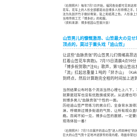
（右侧照片）每年7月1日开始，福冈各处都可见到这样
花车。花车上的人形全部都是出自博多人形师傅之手。
法为先剖开竹子做好骨架，贴上和纸再上色。人形身上
当地传统工艺「博多织」的和服。
（资料来源：博多祇园山笠振兴会）
山笠男儿的慷慨激昂、山笠最大の见せ
顶点的，莫过于重头戏「追山笠」
让这些“血脉贲张”的山笠男儿们情绪高昂达
扛着山笠花车奔跑)。7月15日清晨4点5
「博多祝贺歌(*注6)」歌声，第1座山笠
「流」扛起总重量１吨的「舁き山」（Kak
到终点，然后计算跑完全程的时间加上进
当然结果公布时各个流派当然心裡七上八下，
就算是冠军也没有优胜旗或奖状。从这裡也可
到博多男儿“血脉贲张”个性的一面。
历经追山笠严苛练习的男众们，全身背水泼得
淋，呼啸奔过博多街道的气势，让所有观众直
瘾。百闻不如一见，博多山笠的震撼，一定要
现场体验一番！
（右侧照片）7月15日展开的追山笠“进入栉田神社”的
巨大的山笠气势十足地冲进狭窄的境内裡，场面非常壮