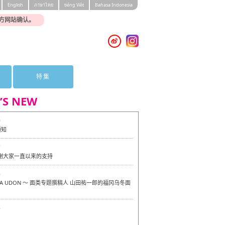
English
ภาษาไทย
tiéng Viêt
Bahasa Indonesia
方网站确认。
特集
’S NEW
0
通知
7
感谢大家一直以来的支持
6
OKA UDON ～ 面类专题撰稿人 山田祐一郎的福冈乌冬面
6