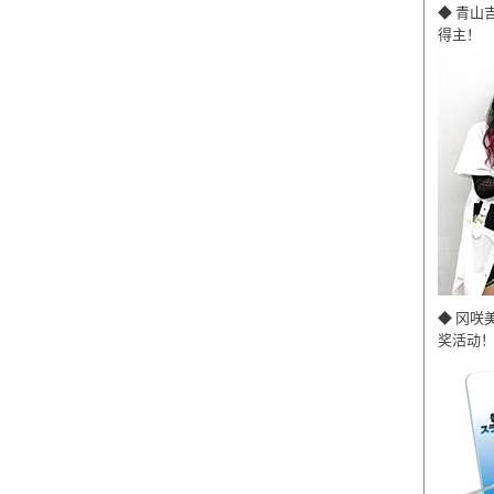
◆ 青山
得主！
◆ 冈咲
奖活动！