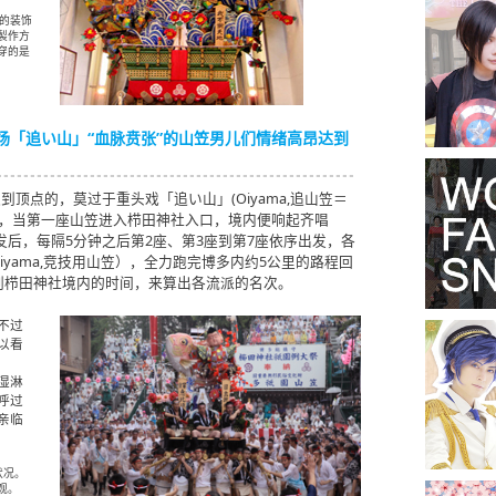
的装饰
製作方
穿的是
场「追い山」“血脉贲张”的山笠男儿们情绪高昂达到
到顶点的，莫过于重头戏「追い山」(Oiyama,追山笠＝
9分，当第一座山笠进入栉田神社入口，境内便响起齐唱
出发后，每隔5分钟之后第2座、第3座到第7座依序出发，各
iyama,竞技用山笠），全力跑完博多内约5公里的路程回
到栉田神社境内的时间，来算出各流派的名次。
不过
以看
湿淋
呼过
亲临
状况。
观。