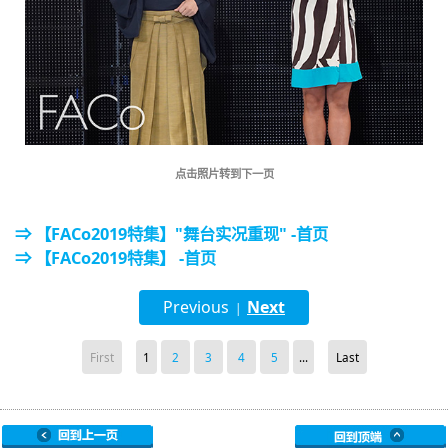
点击照片转到下一页
⇒ 【FACo2019特集】"舞台实况重现" -首页
⇒ 【FACo2019特集】 -首页
Previous
Next
|
First
1
2
3
4
5
...
Last