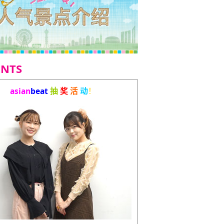
ENTS
asian
beat
抽
奖
活
动
！