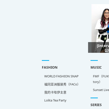
[Inte
公
FASHION
MUSIC
WORLD FASHION SNAP
FMF（FUKU
tory）
福冈亚洲服装秀（FACo）
Sunset Liv
我的卡哇伊主意
Lolita Tea Party
SERIES