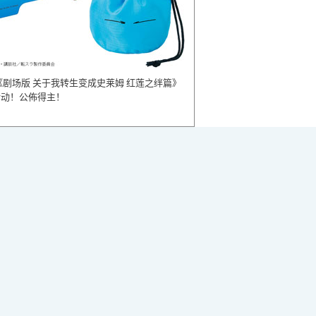
《剧场版 关于我转生变成史莱姆 红莲之绊篇》
活动！公佈得主！