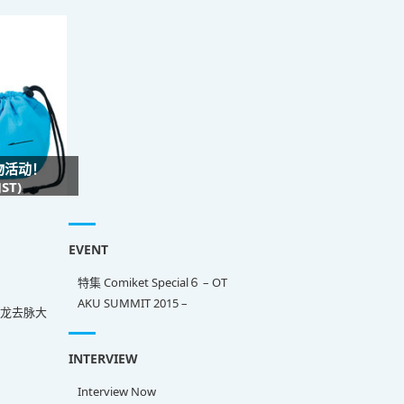
礼物活动！
ST)
EVENT
特集 Comiket Special６ – OT
AKU SUMMIT 2015 –
来龙去脉大
INTERVIEW
Interview Now