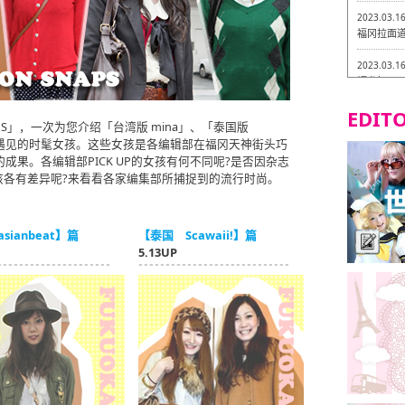
2023.03.1
福冈拉面道 
2023.03.1
福龙轩
EDITO
2023.03.0
SNAPS」，一次为您介绍「台湾版 mina」、「泰国版
Isogiy
辑部在福冈遇见的时髦女孩。这些女孩是各编辑部在福冈天神街头巧
的试吃之旅
击的成果。各编辑部PICK UP的女孩有何不同呢?是否因杂志
2023.03.0
孩各有差异呢?来看看各家编集部所捕捉到的流行时尚。
严格素食主
2023.03.0
sianbeat】篇
【泰国 Scawaii!】篇
Little
5.13UP
吃之旅 in
2023.02.2
东筑轩 折