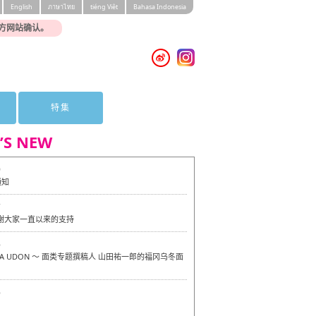
English
ภาษาไทย
tiéng Viêt
Bahasa Indonesia
方网站确认。
特集
’S NEW
0
通知
7
感谢大家一直以来的支持
6
OKA UDON ～ 面类专题撰稿人 山田祐一郎的福冈乌冬面
6