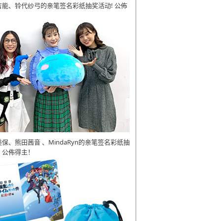
吉能、铃代纱弓的亲笔签名彩纸抽奖活动! 公佈
美保、熊田茜音 、MindaRyn的亲笔签名彩纸抽
 公佈得主！