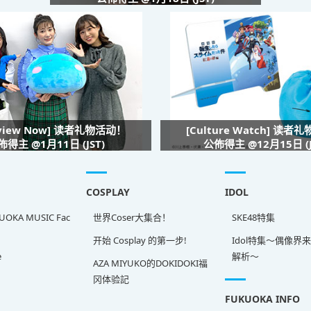
rview Now] 读者礼物活动！
[Culture Watch] 读者
佈得主 @1月11日 (JST)
公佈得主 @12月15日 (J
COSPLAY
IDOL
OKA MUSIC Fac
世界Coser大集合！
SKE48特集
开始 Cosplay 的第一步!
Idol特集～偶像界
e
解析～
AZA MIYUKO的DOKIDOKI福
冈体验記
FUKUOKA INFO