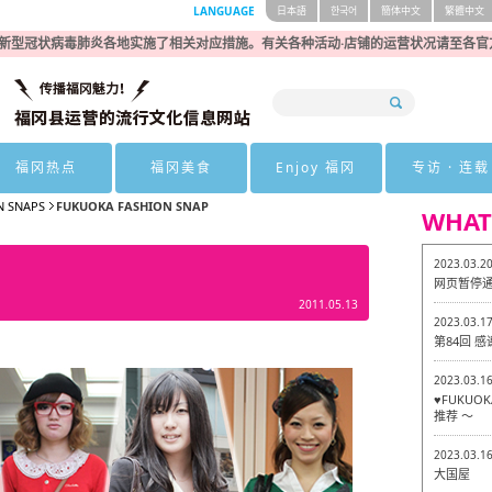
LANGUAGE
日本語
한국어
簡体中文
繁體中文
新型冠状病毒肺炎各地实施了相关对应措施。有关各种活动·店铺的运营状况请至各官
福冈热点
福冈美食
Enjoy 福冈
专访 · 连载
N SNAPS
FUKUOKA FASHION SNAP
WHAT
2023.03.2
网页暂停
2011.05.13
2023.03.1
第84回 
2023.03.1
♥FUKU
推荐 ～
2023.03.1
大国屋