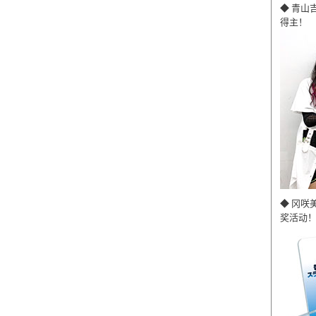
◆ 青山
得主！
◆ 冈咲
奖活动！