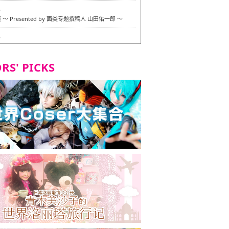
6
〜 Presented by 面类专题撰稿人 山田佑一郎 〜
6
RS' PICKS
7
okarazu 博多总店 〜 严格素食主义・素食主义者的菜单试
 in 福冈市！〜
7
义・素食主义者的菜单试的试吃之旅 in 福冈市！
2
 Stand 大名店 〜 严格素食主义・素食主义者的菜单试的试
 福冈市！〜
8
尾本社乌冬店