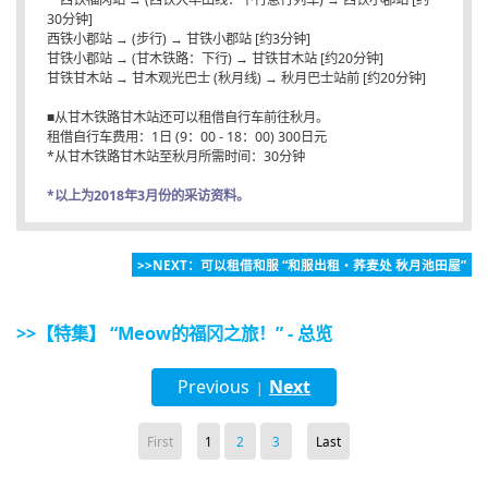
30分钟]
西铁小郡站 → (步行) → 甘铁小郡站 [约3分钟]
甘铁小郡站 → (甘木铁路：下行) → 甘铁甘木站 [约20分钟]
甘铁甘木站 → 甘木观光巴士 (秋月线) → 秋月巴士站前 [约20分钟]
■从甘木铁路甘木站还可以租借自行车前往秋月。
租借自行车费用：1日 (9：00 - 18：00) 300日元
*从甘木铁路甘木站至秋月所需时间：30分钟
*以上为2018年3月份的采访资料。
>>NEXT：可以租借和服 “和服出租・荞麦处 秋月池田屋”
>>【特集】 “Meow的福冈之旅！” - 总览
Previous
Next
|
First
1
2
3
Last