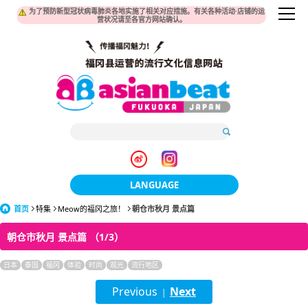
为了预防新型冠状病毒肺炎各地实施了相关对应措施。有关各种活动·店铺的运
营状况请至各官方网站确认。
LANGUAGE
首页
特集
Meow的福冈之旅！
朝仓市秋月 景点篇
日本語
朝仓市秋月 景点篇 （1/3）
한국어
日本
泰国
福冈
体验
时尚
观光
流行地区
簡体中文
Previous
Next
|
繁體中文