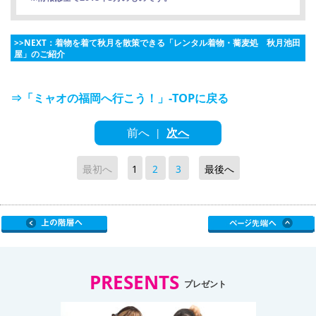
>>NEXT：着物を着て秋月を散策できる「レンタル着物・蕎麦処 秋月池田
屋」のご紹介
⇒「ミャオの福岡へ行こう！」-TOPに戻る
前へ
次へ
|
最初へ
1
2
3
最後へ
PRESENTS
プレゼント