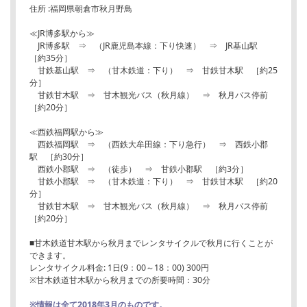
住所 :福岡県朝倉市秋月野鳥
≪JR博多駅から≫
JR博多駅 ⇒ （JR鹿児島本線：下り快速） ⇒ JR基山駅
［約35分］
甘鉄基山駅 ⇒ （甘木鉄道：下り） ⇒ 甘鉄甘木駅 ［約25
分］
甘鉄甘木駅 ⇒ 甘木観光バス（秋月線） ⇒ 秋月バス停前
［約20分］
≪西鉄福岡駅から≫
西鉄福岡駅 ⇒ （西鉄大牟田線：下り急行） ⇒ 西鉄小郡
駅 ［約30分］
西鉄小郡駅 ⇒ （徒歩） ⇒ 甘鉄小郡駅 ［約3分］
甘鉄小郡駅 ⇒ （甘木鉄道：下り） ⇒ 甘鉄甘木駅 ［約20
分］
甘鉄甘木駅 ⇒ 甘木観光バス（秋月線） ⇒ 秋月バス停前
［約20分］
■甘木鉄道甘木駅から秋月までレンタサイクルで秋月に行くことが
できます。
レンタサイクル料金: 1日(9：00～18：00) 300円
※甘木鉄道甘木駅から秋月までの所要時間：30分
※情報は全て2018年3月のものです。