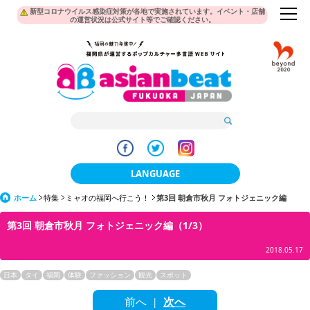
新型コロナウイルス感染症対策が各地で実施されています。イベント・店舗
の運営状況は公式サイト等でご確認ください。
LANGUAGE
ホーム
特集
ミャオの福岡へ行こう！
日本語
第3回 朝倉市秋月 フォトジェニック編
第3回 朝倉市秋月 フォトジェニック編（1/3）
한국어
2018.05.17
簡体中文
日本
タイ
福岡
体験
ファッション
観光
スポット
繁體中文
前へ
次へ
|