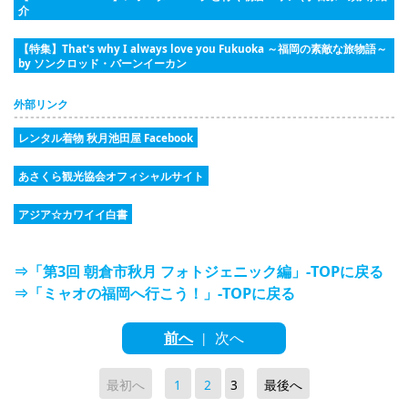
介
【特集】That's why I always love you Fukuoka ～福岡の素敵な旅物語～
by ソンクロッド・バーンイーカン
外部リンク
レンタル着物 秋月池田屋 Facebook
あさくら観光協会オフィシャルサイト
アジア☆カワイイ白書
⇒「第3回 朝倉市秋月 フォトジェニック編」-TOPに戻る
⇒「ミャオの福岡へ行こう！」-TOPに戻る
前へ
次へ
|
最初へ
1
2
3
最後へ