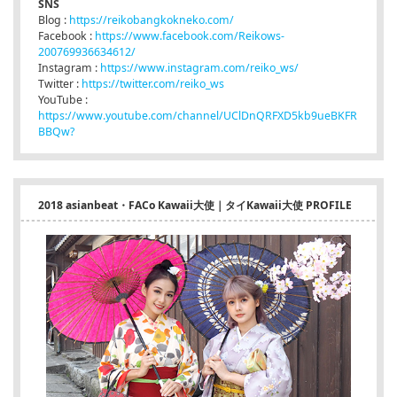
SNS
Blog :
https://reikobangkokneko.com/
Facebook :
https://www.facebook.com/Reikows-
200769936634612/
Instagram :
https://www.instagram.com/reiko_ws/
Twitter :
https://twitter.com/reiko_ws
YouTube :
https://www.youtube.com/channel/UClDnQRFXD5kb9ueBKFR
BBQw?
2018 asianbeat・FACo Kawaii大使｜タイKawaii大使 PROFILE