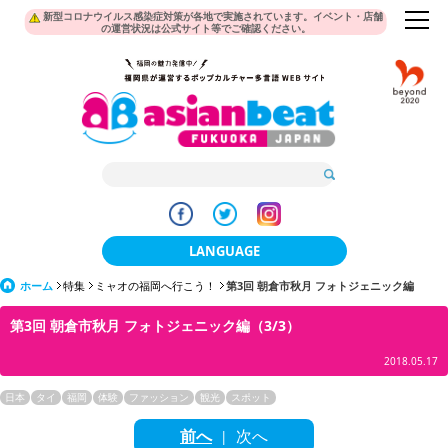
新型コロナウイルス感染症対策が各地で実施されています。イベント・店舗
の運営状況は公式サイト等でご確認ください。
LANGUAGE
ホーム
特集
ミャオの福岡へ行こう！
日本語
第3回 朝倉市秋月 フォトジェニック編
第3回 朝倉市秋月 フォトジェニック編（3/3）
한국어
2018.05.17
簡体中文
日本
タイ
福岡
体験
ファッション
観光
スポット
繁體中文
前へ
次へ
|