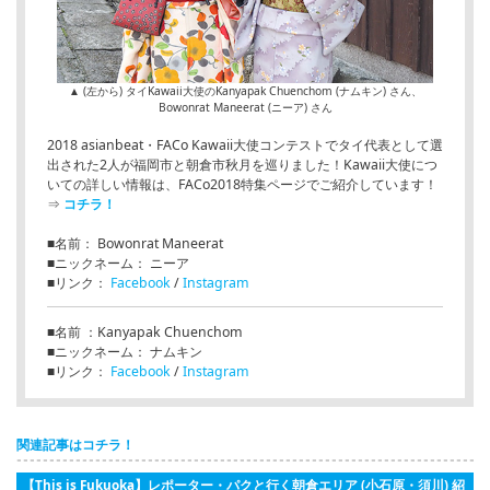
▲ (左から) タイKawaii大使のKanyapak Chuenchom (ナムキン) さん、
Bowonrat Maneerat (ニーア) さん
2018 asianbeat・FACo Kawaii大使コンテストでタイ代表として選
出された2人が福岡市と朝倉市秋月を巡りました！Kawaii大使につ
いての詳しい情報は、FACo2018特集ページでご紹介しています！
⇒
コチラ！
■名前： Bowonrat Maneerat
■ニックネーム： ニーア
■リンク：
Facebook
/
Instagram
■名前 ：Kanyapak Chuenchom
■ニックネーム： ナムキン
■リンク：
Facebook
/
Instagram
関連記事はコチラ！
【This is Fukuoka】レポーター・パクと行く朝倉エリア (小石原・須川) 紹