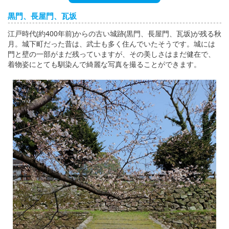
English
黒門、長屋門、瓦坂
ภาษาไทย
江戸時代(約400年前)からの古い城跡(黒門、長屋門、瓦坂)が残る秋
月。城下町だった昔は、武士も多く住んでいたそうです。城には
tiéng Viêt
門と壁の一部がまだ残っていますが、その美しさはまだ健在で、
着物姿にとても馴染んで綺麗な写真を撮ることができます。
Bahasa Indonesia