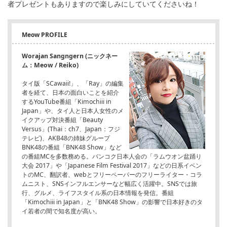
者プレゼントもありますので楽しみにしていてくださいね！
Meow PROFILE
Worajan Sangngern (ニックネー
ム：Meow / Reiko)
タイ版「SCawaii!」、「Ray」の編集
者を経て、日本の面白いことを紹介
するYouTube番組「Kimochiii in
Japan」や、タイ人と日本人女性のメ
イクアップ対決番組「Beauty
Versus」(Thai：ch7、Japan：フジ
テレビ)、AKB48の姉妹グループ
BNK48の番組「BNK48 Show」など
の番組MCを多数務める。バンコク日本人会の「ラムウオン盆踊り
大会 2017」や「Japanese Film Festival 2017」などの日系イベン
トのMC、翻訳者、webとフリーペーパーのフリーライター・コラ
ムニスト、SNSインフルエンサーなど幅広く活躍中。SNSでは旅
行、グルメ、ライフスタイル系の日本情報を発信。番組
「Kimochiii in Japan」と「BNK48 Show」の影響で日本好きのタ
イ若者の間で知名度が高い。