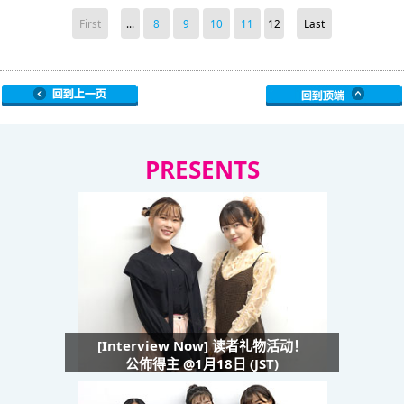
First
...
8
9
10
11
12
Last
PRESENTS
[Interview Now] 读者礼物活动！
公佈得主 @1月18日 (JST)