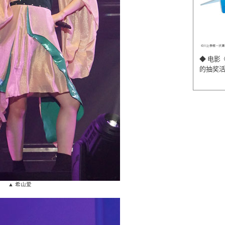
◆ 电影
的抽奖
▲ 希山爱