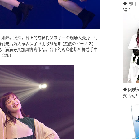
◆ 青山
得主！
痴如醉。突然，台上的成员们又来了一个现场大变身！每
们先后为大家表演了《无敌维纳斯 (無敵のビーナス)
曲风活泼、满满牙买加风情的作品。台下的观众也都挥舞着手中
个会场！
◆ 冈咲
奖活动！