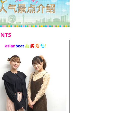
ENTS
asian
beat
抽
奖
活
动
！