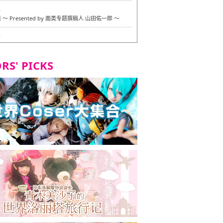
6
〜 Presented by 面类专题撰稿人 山田佑一郎 〜
6
RS' PICKS
7
okarazu 博多总店 〜 严格素食主义・素食主义者的菜单试
 in 福冈市！〜
7
义・素食主义者的菜单试的试吃之旅 in 福冈市！
2
 Stand 大名店 〜 严格素食主义・素食主义者的菜单试的试
 福冈市！〜
8
尾本社乌冬店