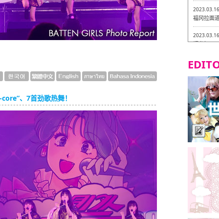
2023.03.1
福冈拉面道 
2023.03.1
福龙轩
EDITO
2023.03.0
Isogiy
的试吃之旅
2023.03.0
-core”、7首劲歌热舞！
严格素食主
2023.03.0
Little
吃之旅 in
2023.02.2
东筑轩 折