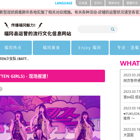
LANGUAGE
日本語
한국어
簡体中文
繁體中文
新型冠状病毒肺炎各地实施了相关对应措施。有关各种活动·店铺的运营状况请至各官
福冈热点
福冈美食
Enjoy 福冈
专访 · 连载
TEN少女队 (BATT...
WHAT
2023.03.2
TTEN GIRLS) - 现场报道！
网页暂停
P
2023.03.1
第84回 
2023.03.1
♥FUKU
推荐 ～
2023.03.1
大国屋