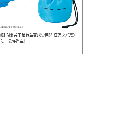
《剧场版 关于我转生变成史莱姆 红莲之绊篇》
活动！公佈得主！