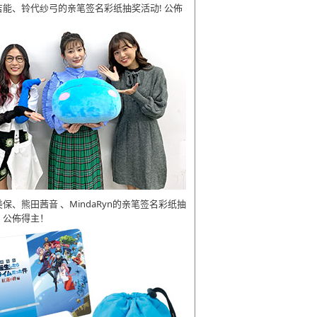
吉能、铃代纱弓的亲笔签名彩纸抽奖活动! 公佈
美保、熊田茜音 、MindaRyn的亲笔签名彩纸抽
 公佈得主！