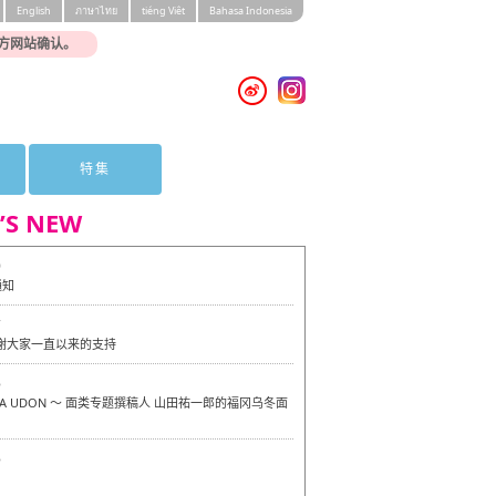
English
ภาษาไทย
tiéng Viêt
Bahasa Indonesia
方网站确认。
特集
’S NEW
0
通知
7
感谢大家一直以来的支持
6
OKA UDON ～ 面类专题撰稿人 山田祐一郎的福冈乌冬面
6