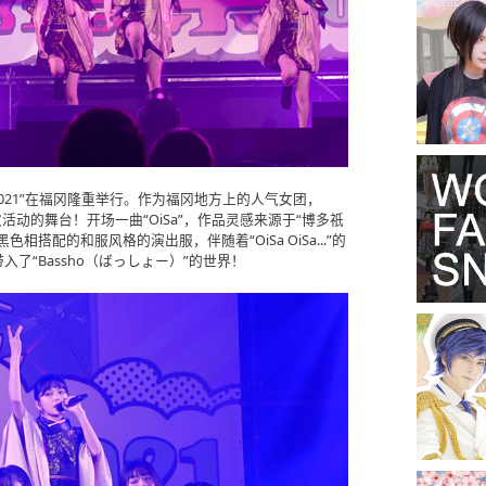
pa祭2021”在福冈隆重举行。作为福冈地方上的人气女团，
次活动的舞台！开场一曲“OiSa”，作品灵感来源于“博多祇
搭配的和服风格的演出服，伴随着“OiSa OiSa...”的
了“Bassho（ばっしょー）”的世界！