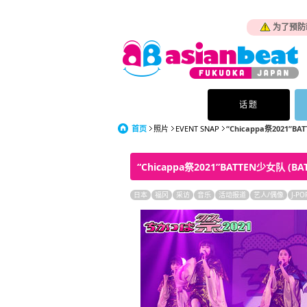
为了预防
话题
首页
照片
EVENT SNAP
“Chicappa祭2021”BAT
“Chicappa祭2021”BATTEN少女队 (BA
日本
福冈
采访
音乐
活动报道
艺人/偶像
J-PO