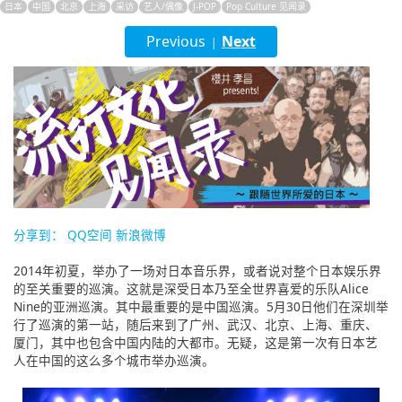
日本
中国
北京
上海
采访
艺人/偶像
J-POP
Pop Culture 见闻录
English
Previous
Next
|
ภาษาไทย
tiéng Viêt
Bahasa Indonesia
分享到：
QQ空间
新浪微博
2014年初夏，举办了一场对日本音乐界，或者说对整个日本娱乐界
的至关重要的巡演。这就是深受日本乃至全世界喜爱的乐队Alice
Nine的亚洲巡演。其中最重要的是中国巡演。5月30日他们在深圳举
行了巡演的第一站，随后来到了广州、武汉、北京、上海、重庆、
厦门，其中也包含中国内陆的大都市。无疑，这是第一次有日本艺
人在中国的这么多个城市举办巡演。