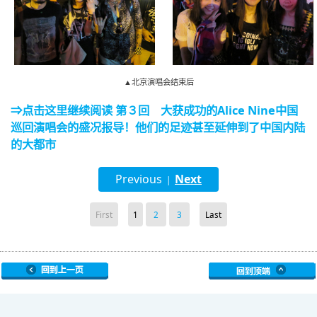
▲北京演唱会结束后
⇒点击这里继续阅读 第３回 大获成功的Alice Nine中国
巡回演唱会的盛况报导！他们的足迹甚至延伸到了中国内陆
的大都市
Previous
Next
|
First
1
2
3
Last