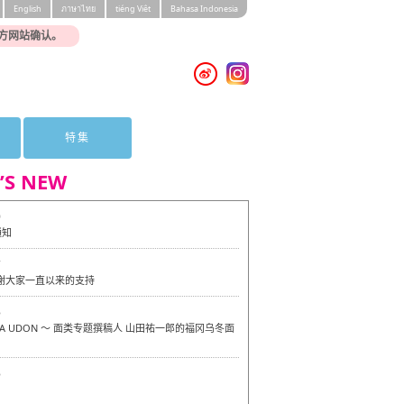
English
ภาษาไทย
tiéng Viêt
Bahasa Indonesia
方网站确认。
特集
’S NEW
0
通知
7
感谢大家一直以来的支持
6
OKA UDON ～ 面类专题撰稿人 山田祐一郎的福冈乌冬面
6