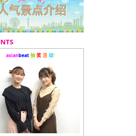
ENTS
asian
beat
抽
奖
活
动
！