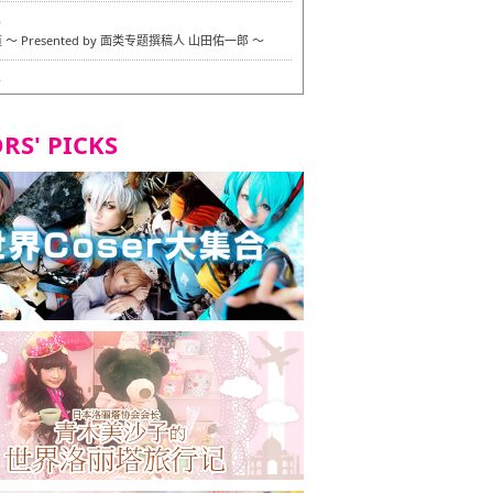
6
〜 Presented by 面类专题撰稿人 山田佑一郎 〜
6
RS' PICKS
7
okarazu 博多总店 〜 严格素食主义・素食主义者的菜单试
 in 福冈市！〜
7
义・素食主义者的菜单试的试吃之旅 in 福冈市！
2
 Stand 大名店 〜 严格素食主义・素食主义者的菜单试的试
 福冈市！〜
8
尾本社乌冬店