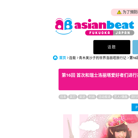
为了预防
话题
首页
连载
青木美沙子的世界洛丽塔旅行记
第1
第16回 首次和瑞士洛丽塔爱好者们进行茶
日本
其它
采访
时尚
活动报道
艺人/偶像
流行
P