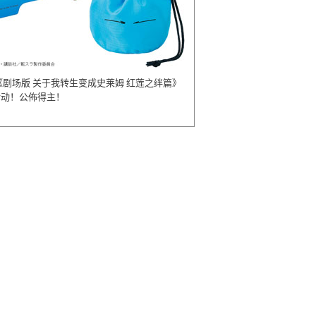
《剧场版 关于我转生变成史莱姆 红莲之绊篇》
活动！公佈得主！