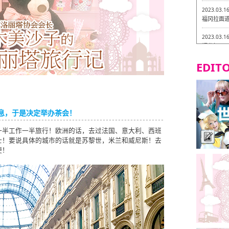
2023.03.1
福冈拉面道 
2023.03.1
福龙轩
EDITO
2023.03.0
Isogiy
的试吃之旅
2023.03.0
严格素食主
息，于是决定举办茶会！
2023.03.0
一半工作一半旅行！欧洲的话，去过法国、意大利、西班
Little
士！要说具体的城市的话就是苏黎世，米兰和威尼斯！去
吃之旅 in
便！
2023.02.2
东筑轩 折