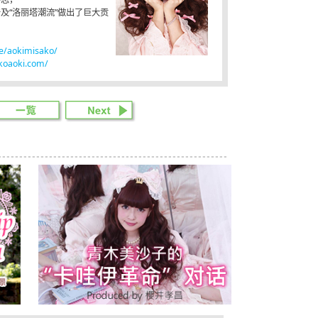
及“洛丽塔潮流”做出了巨大贡
me/aokimisako/
koaoki.com/