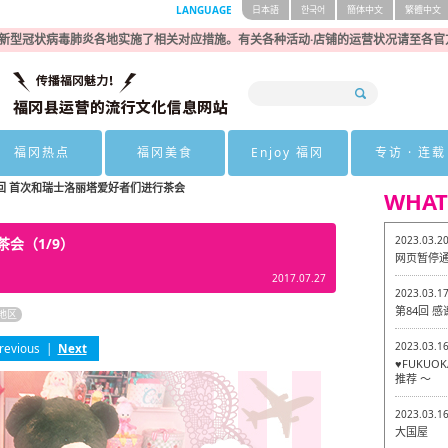
LANGUAGE
日本語
한국어
簡体中文
繁體中文
新型冠状病毒肺炎各地实施了相关对应措施。有关各种活动·店铺的运营状况请至各官
福冈热点
福冈美食
Enjoy 福冈
专访 · 连载
6回 首次和瑞士洛丽塔爱好者们进行茶会
WHAT
2023.03.2
会（1/9）
网页暂停
2017.07.27
2023.03.1
第84回 
地区
2023.03.1
revious
|
Next
♥FUKU
推荐 ～
2023.03.1
大国屋