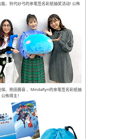
吉能、铃代纱弓的亲笔签名彩纸抽奖活动! 公佈
美保、熊田茜音 、MindaRyn的亲笔签名彩纸抽
 公佈得主！