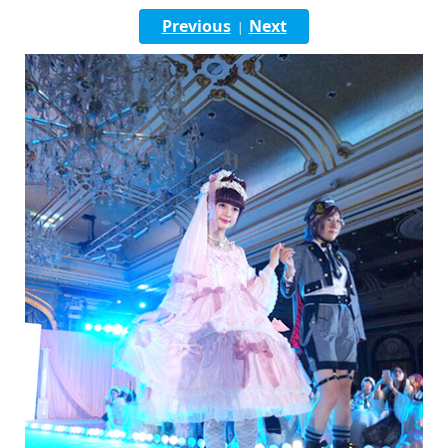
English
Previous
Next
|
ภาษาไทย
tiéng Viêt
Bahasa Indonesia