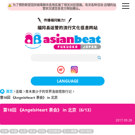
为了预防新型冠状病毒肺炎各地实施了相关对应措施。有关各种活动·店铺的运
营状况请至各官方网站确认。
LANGUAGE
首页
连载
青木美沙子的世界洛丽塔旅行记
日本語
第18回 《AngelsHeart 茶会》 in 北京
한국어
第18回 《AngelsHeart 茶会》 in 北京（6/13）
簡体中文
2017.09.28
繁體中文
日本
中国
北京
采访
时尚
活动报道
艺人/偶像
流行地区