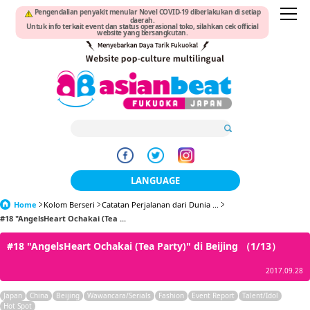
Pengendalian penyakit menular Novel COVID-19 diberlakukan di setiap
daerah.
Untuk info terkait event dan status operasional toko, silahkan cek official
website yang bersangkutan.
LANGUAGE
Home
Kolom Berseri
Catatan Perjalanan dari Dunia ...
日本語
#18 "AngelsHeart Ochakai (Tea ...
한국어
#18 "AngelsHeart Ochakai (Tea Party)" di Beijing （1/13）
簡体中文
2017.09.28
繁體中文
Japan
China
Beijing
Wawancara/Serials
Fashion
Event Report
Talent/Idol
Hot Spot