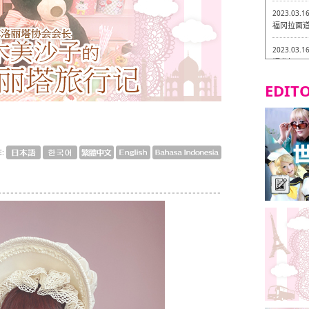
2023.03.1
福冈拉面道 
2023.03.1
福龙轩
EDITO
2023.03.0
Isogiy
的试吃之旅
2023.03.0
严格素食主
E:
2023.03.0
Little
吃之旅 in
2023.02.2
东筑轩 折