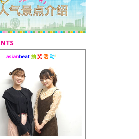
ENTS
asian
beat
抽
奖
活
动
！