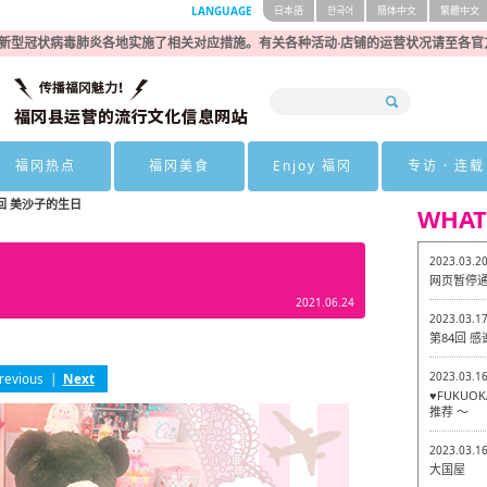
LANGUAGE
日本語
한국어
簡体中文
繁體中文
新型冠状病毒肺炎各地实施了相关对应措施。有关各种活动·店铺的运营状况请至各官
福冈热点
福冈美食
Enjoy 福冈
专访 · 连载
3回 美沙子的生日
WHAT
2023.03.2
网页暂停
2021.06.24
2023.03.1
第84回 
2023.03.1
revious
|
Next
♥FUKU
推荐 ～
2023.03.1
大国屋