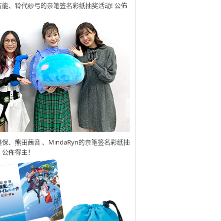
吉能、铃代纱弓的亲笔签名彩纸抽奖活动! 公佈
美保、熊田茜音 、MindaRyn的亲笔签名彩纸抽
 公佈得主！