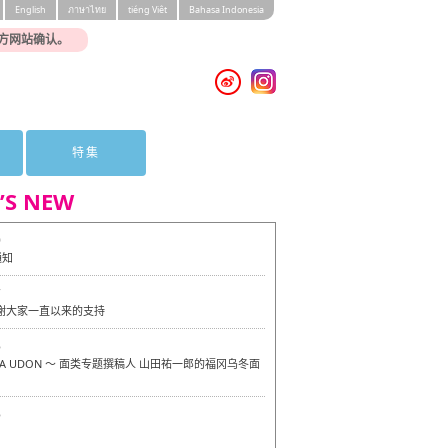
English
ภาษาไทย
tiéng Viêt
Bahasa Indonesia
方网站确认。
特集
’S NEW
0
通知
7
感谢大家一直以来的支持
6
OKA UDON ～ 面类专题撰稿人 山田祐一郎的福冈乌冬面
6