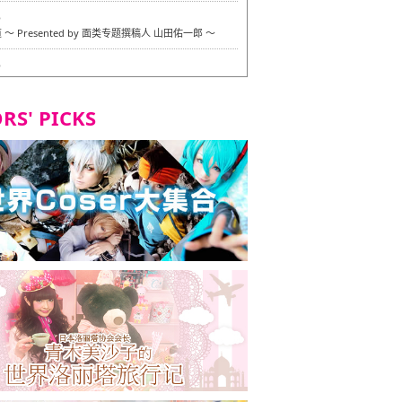
6
〜 Presented by 面类专题撰稿人 山田佑一郎 〜
6
RS' PICKS
7
okarazu 博多总店 〜 严格素食主义・素食主义者的菜单试
 in 福冈市！〜
7
义・素食主义者的菜单试的试吃之旅 in 福冈市！
2
 Stand 大名店 〜 严格素食主义・素食主义者的菜单试的试
 福冈市！〜
8
尾本社乌冬店