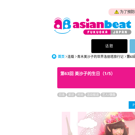
为了预防
话题
首页
连载
青木美沙子的世界洛丽塔旅行记
第6
第63回 美沙子的生日（1/5）
日本
采访
时尚
活动报道
艺人/偶像
P