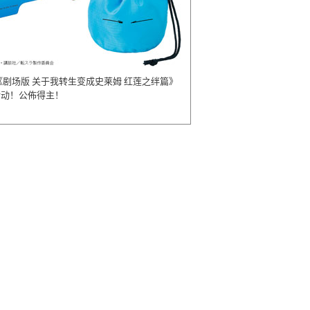
《剧场版 关于我转生变成史莱姆 红莲之绊篇》
活动！公佈得主！