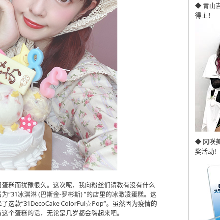
◆ 青山
得主！
◆ 冈咲
奖活动！
日蛋糕而犹豫很久。这次呢，我向粉丝们请教有没有什么
31冰淇淋 (巴斯金-罗彬斯) ”的店里的冰激凌蛋糕。这
31DecoCake ColorFul☆Pop”。虽然因为疫情的
有这个蛋糕的话，无论是几岁都会嗨起来吧。