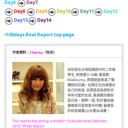
Day6
Day7
Day8
Day9
Day10
Day11
Day12
Day13
Day14
⇒30days Real Report top page
作者資料：
Charmy
（恰米）
目前是在台灣就讀高中的二年級
學生, 即將邁入18歲! 最喜歡
Rilakkuma, 房間總是堆滿了懶
懶熊的玩偶。近期正在找尋適合
自己的妝容, 目標是成為個性坦
率有可愛的女孩, 最喜歡的顏色
是白色。順帶一提, 對於藝術繪
畫類我可是很拿手的喔! 最擅長
的就是國畫(山水畫)&油畫。
The road to becoming a model～"Fukuoka Asia Collection
2010" Photo Report