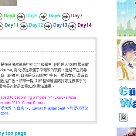
Day4
Day5
Day6
Day7
Day11
Day12
Day13
Day14
是在台灣就讀高中的二年級學生, 即將邁入18歲! 最喜歡
lakkuma, 房間總是堆滿了懶懶熊的玩偶。近期正在找尋
自己的妝容, 目標是成為個性坦率有可愛的女孩, 最喜歡
顏色是白色。順帶一提, 對於藝術繪畫類我可是很拿手的
 最擅長的就是國畫(山水畫)&油畫。
 road to becoming a model～"Fukuoka Asia
lection 2010" Photo Report
愛大獎 in 台北 ～S Cawaii !× asianbeat ～可愛模特兒
路票選』
my top page