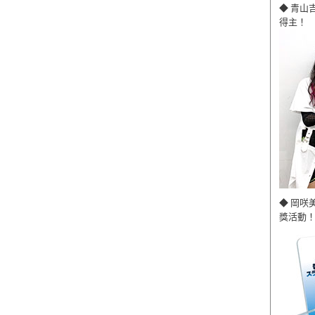
◆ 青山
得主！
◆ 岡咲
獎活動！