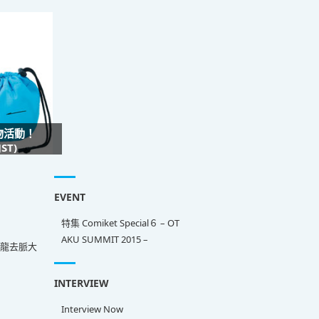
禮物活動！
ST)
EVENT
特集 Comiket Special６ – OT
AKU SUMMIT 2015 –
來龍去脈大
INTERVIEW
Interview Now