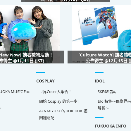
rview Now] 讀者禮物活動！
[Culture Watch] 讀者
佈得主 @1月11日 (JST)
公佈得主 @12月15日 (J
COSPLAY
IDOL
OKA MUSIC Fac
世界Coser大集合！
SKE48特集
開始 Cosplay 的第一步!
Idol特集～偶像界
e
解析～
AZA MIYUKO的DOKIDOKI福
岡體驗記
FUKUOKA INFO