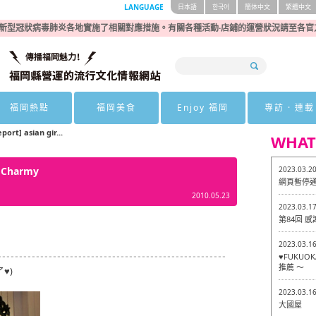
LANGUAGE
日本語
한국어
簡体中文
繁體中文
新型冠狀病毒肺炎各地實施了相關對應措施。有關各種活動·店鋪的運營狀況請至各官
福岡熱點
福岡美食
Enjoy 福岡
專訪 · 連載
port] asian gir...
WHAT
. Charmy
2023.03.2
網頁暫停
2010.05.23
2023.03.1
第84回 
2023.03.1
♥FUKU
推薦 ～
了♥)
2023.03.1
大國屋