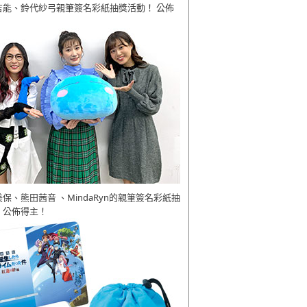
吉能、鈴代紗弓親筆簽名彩紙抽獎活動！ 公佈
美保、熊田茜音 、MindaRyn的親筆簽名彩紙抽
 公佈得主！