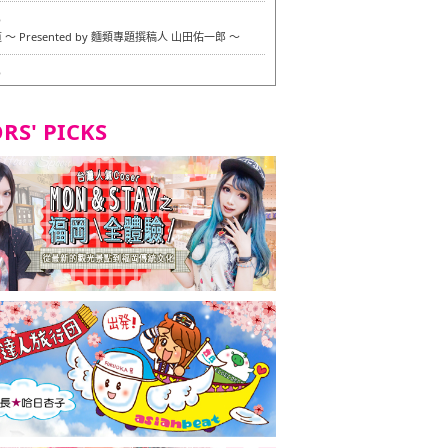
6
〜 Presented by 麵類專題撰稿人 山田佑一郎 〜
6
RS' PICKS
7
okarazu 博多總店 〜 嚴格素食主義・素食主義者的菜單試
in 福岡市！ 〜
7
義・素食主義者的菜單試的試吃之旅 in 福岡市！
2
 Stand 大名店 〜 嚴格素食主義・素食主義者的菜單試的試
 福岡市！ 〜
8
尾本社烏冬店