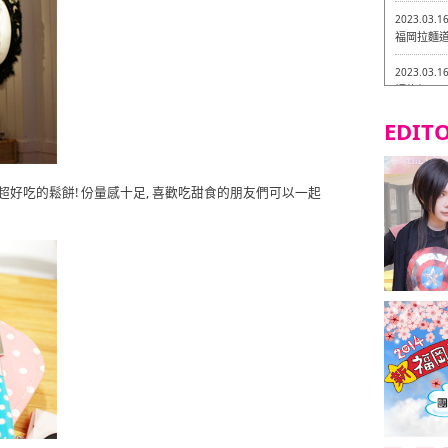
2023.03.1
福岡拉麵道 
2023.03.1
福龍軒
EDITO
2023.03.0
Isogiy
的試吃之旅 
Waffle) 超好吃的鬆餅! 份量感十足, 喜歡吃甜食的朋友們可以一起
2023.03.0
嚴格素食主
2023.03.0
Little
吃之旅 in
2023.02.2
東築軒 折