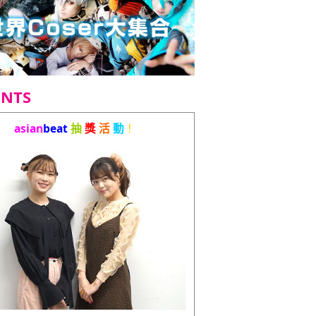
ENTS
asian
beat
抽
獎
活
動
！