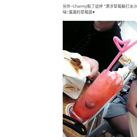
另外~Charmy點了這杯 “漂浮草莓蘇打冰沙 (
味! 滿滿的草莓感♥