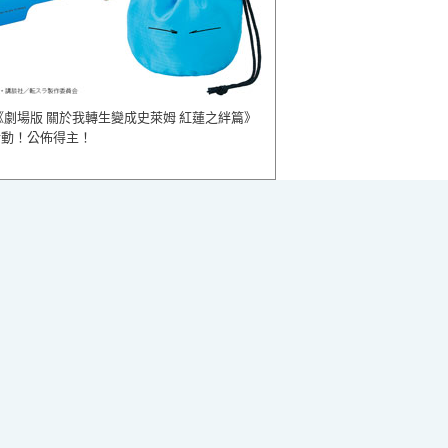
《劇場版 關於我轉生變成史萊姆 紅蓮之絆篇》
活動！公佈得主！