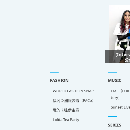
[Inte
公
FASHION
MUSIC
WORLD FASHION SNAP
FMF（FUKU
tory）
福冈亞洲服装秀（FACo）
Sunset Liv
我的卡哇伊主意
Lolita Tea Party
SERIES