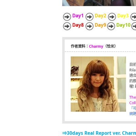
Day1
Day2
Day3
Day8
Day9
Day10
作者資料：
Charmy
（恰米）
目前
Ri
適合
的
喔!
The
Col
『可
網
⇒30days Real Report ver. Char