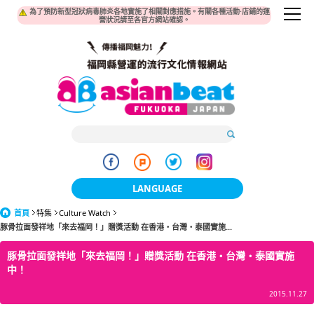
為了預防新型冠狀病毒肺炎各地實施了相關對應措施。有關各種活動·店鋪的運
營狀況請至各官方網站確認。
LANGUAGE
首頁
特集
Culture Watch
日本語
豚骨拉面發祥地「來去福岡！」贈獎活動 在香港・台灣・泰國實施...
한국어
豚骨拉面發祥地「來去福岡！」贈獎活動 在香港・台灣・泰國實施
中！
簡体中文
2015.11.27
繁體中文