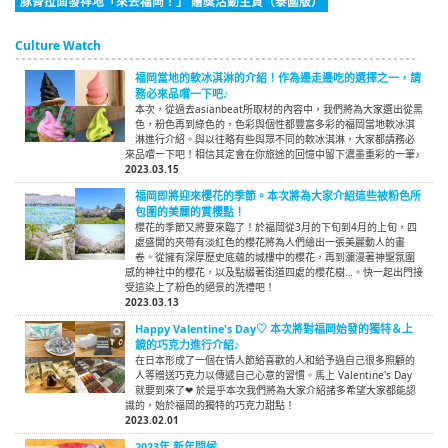
豚骨拉面發祥地「來去福岡！」 贈獎活動主頁（泰國版）
Culture Watch
福岡當地的軟冰淇淋的介紹！作為邊走邊吃的選擇之一，請
務必來品嚐一下吧♪
本次，從過去asianbeat所取材的內容中，我們將為大家選出從黑
色，粉色再到綠色的，色彩與個性都豐富多彩的福岡當地軟冰淇
淋進行介紹。與以往略有些與眾不同的軟冰淇淋，大家都請務必
來品嚐一下吧！相信其定會在你旅途的回憶中留下濃墨重彩的一筆♪
2023.03.15
福岡即將迎來櫻花的季節。本次將為大家介紹這些被粉色所
包圍的美麗的賞櫻點！
櫻花的季節又將要來臨了！於福岡從3月的下旬到4月的上旬，四
處盛開的夾帶有淡紅色的櫻花將為人們繪出一張美麗動人的畫
卷。從擁有深厚歷史底蘊的城樓中的櫻花，再到瀰漫著神聖氛圍
感的神社中的櫻花，以及點綴著街道四處的櫻花樹…。快一起出門接
受這染上了粉色的絕景的洗禮吧！
2023.03.13
Happy Valentine's Day♡ 本次將對福岡始發的獨特＆上
鏡的巧克力進行介紹♪
在日本形成了一個在情人節給喜歡的人和給予過自己很多照顧的
人等贈送巧克力以傳遞自己心意的習慣。馬上 Valentine's Day
就要到來了❤ 於是乎本次我們將為大家介紹諸多希望大家都能認
識的，始於福岡的獨特的巧克力甜點！
2023.02.01
2023年 新年問候