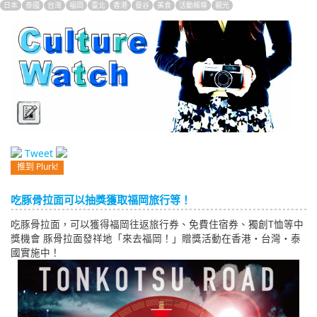
日本
泰國
台灣
福岡
臺北
香港
曼谷
美食
活動報導
觀光
English
ภาษาไทย
tiéng Viêt
Bahasa Indonesia
Tweet
推到 Plurk!
吃豚骨拉面可以抽獎獲取福岡旅行等！
吃豚骨拉面，可以獲得福岡往返旅行券、免費住宿券、獨創T恤等中
獎機會 豚骨拉面發祥地「來去福岡！」贈獎活動在香港・台灣・泰
國實施中！