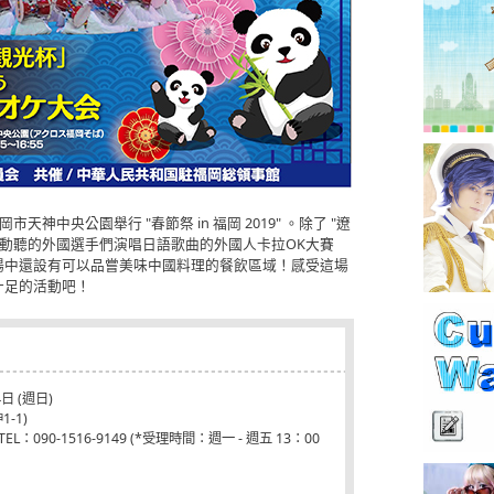
在福岡市天神中央公園舉行 "春節祭 in 福岡 2019" 。除了 "遼
聲動聽的外國選手們演唱日語歌曲的外國人卡拉OK大賽
會場中還設有可以品嘗美味中國料理的餐飲區域！感受這場
十足的活動吧！
日 (週日)
-1)
090-1516-9149 (*受理時間：週一 - 週五 13：00