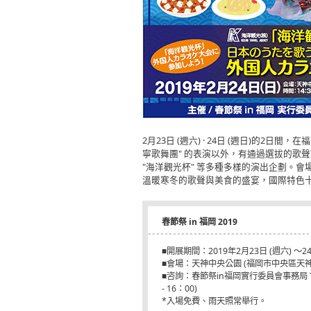
2月23日 (週六) · 24日 (週日)的2日間，
寧歌舞團" 的表演以外，有通過選拔的歌
"海洋觀光杯" 等多種多樣的演出企劃。
溫暖寒冬的歌聲與美食的盛宴，國際特色
春節祭 in 福岡 2019
■開展期間：2019年2月23日 (週六) ～24
■會場：天神中央公園 (福岡市中央區天神1
■咨詢：春節祭in福岡實行委員會事務局 TEL：
- 16：00)
*入場免費、雨天照常舉行。