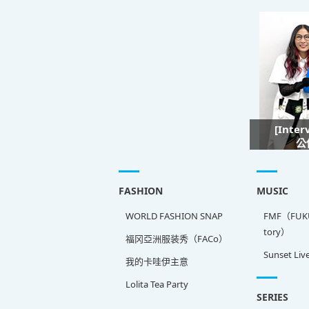
[Inte
公
FASHION
MUSIC
WORLD FASHION SNAP
FMF（FUKU
tory）
福冈亞洲服装秀（FACo）
Sunset Liv
我的卡哇伊主意
Lolita Tea Party
SERIES