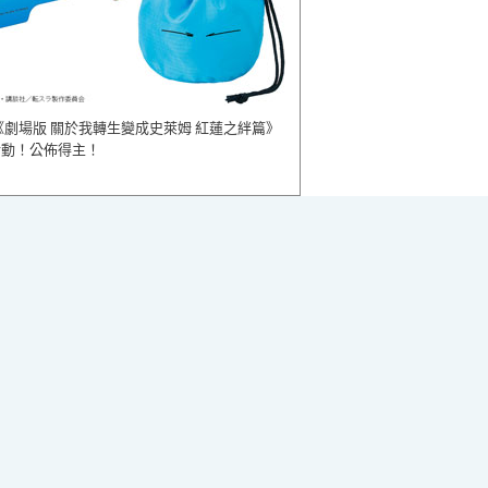
《劇場版 關於我轉生變成史萊姆 紅蓮之絆篇》
活動！公佈得主！