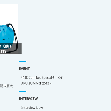
禮物活動！
ST)
EVENT
特集 Comiket Special６ – OT
AKU SUMMIT 2015 –
來龍去脈大
INTERVIEW
Interview Now