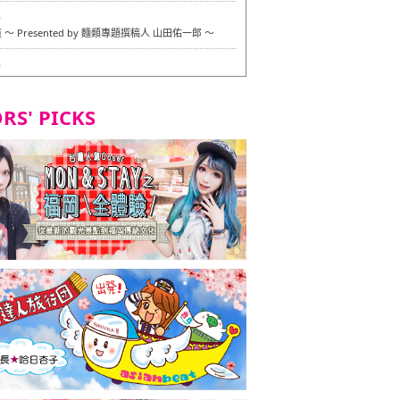
6
〜 Presented by 麵類專題撰稿人 山田佑一郎 〜
6
RS' PICKS
7
okarazu 博多總店 〜 嚴格素食主義・素食主義者的菜單試
in 福岡市！ 〜
7
義・素食主義者的菜單試的試吃之旅 in 福岡市！
2
 Stand 大名店 〜 嚴格素食主義・素食主義者的菜單試的試
 福岡市！ 〜
8
尾本社烏冬店