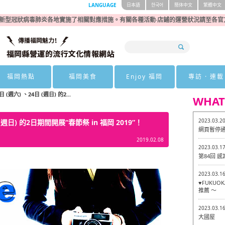
LANGUAGE
日本語
한국어
簡体中文
繁體中文
新型冠狀病毒肺炎各地實施了相關對應措施。有關各種活動·店鋪的運營狀況請至各官
福岡熱點
福岡美食
Enjoy 福岡
專訪 · 連載
週六) 、24日 (週日) 的2...
WHAT
2023.03.2
週日) 的2日期間開展“春節祭 in 福岡 2019”！
網頁暫停
2019.02.08
2023.03.1
第84回 
2023.03.1
♥FUKU
推薦 ～
2023.03.1
大國屋