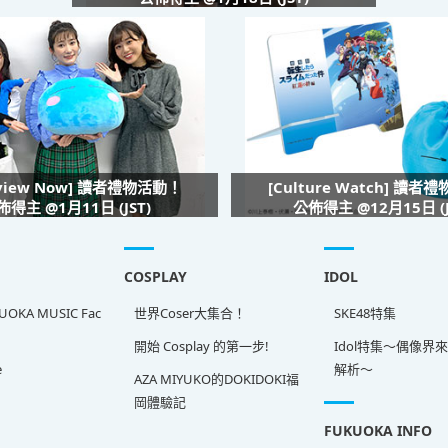
rview Now] 讀者禮物活動！
[Culture Watch] 讀者
佈得主 @1月11日 (JST)
公佈得主 @12月15日 (J
COSPLAY
IDOL
OKA MUSIC Fac
世界Coser大集合！
SKE48特集
開始 Cosplay 的第一步!
Idol特集～偶像界
e
解析～
AZA MIYUKO的DOKIDOKI福
岡體驗記
FUKUOKA INFO