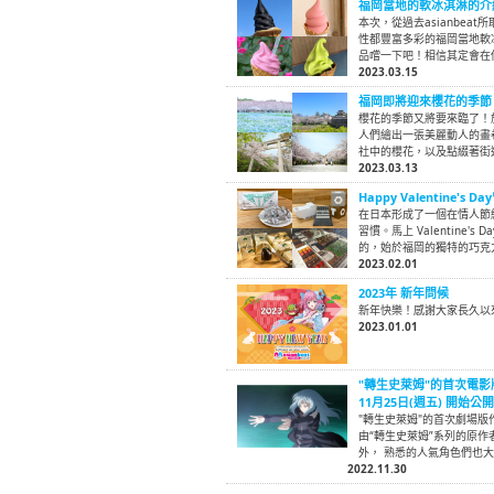
福岡當地的軟冰淇淋的介
本次，從過去asianbe
性都豐富多彩的福岡當地軟
品嚐一下吧！相信其定會在
2023.03.15
福岡即將迎來櫻花的季節
櫻花的季節又將要來臨了！
人們繪出一張美麗動人的畫
社中的櫻花，以及點綴著街
2023.03.13
Happy Valentin
在日本形成了一個在情人節
習慣。馬上 Valentine
的，始於福岡的獨特的巧克
2023.02.01
2023年 新年問候
新年快樂！感謝大家長久以
2023.01.01
"轉生史萊姆"的首次電影
11月25日(週五) 開始公
"轉生史萊姆"的首次劇場版
由“轉生史萊姆”系列的原
外， 熟悉的人氣角色們也
2022.11.30