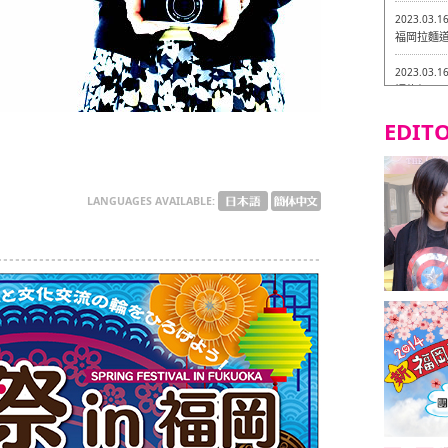
2023.03.1
福岡拉麵道 
2023.03.1
福龍軒
EDITO
2023.03.0
Isogiy
的試吃之旅 
2023.03.0
LANGUAGES AVAILABLE:
嚴格素食主
2023.03.0
Little
吃之旅 in
2023.02.2
東築軒 折