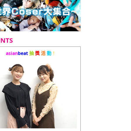
ENTS
asian
beat
抽
獎
活
動
！