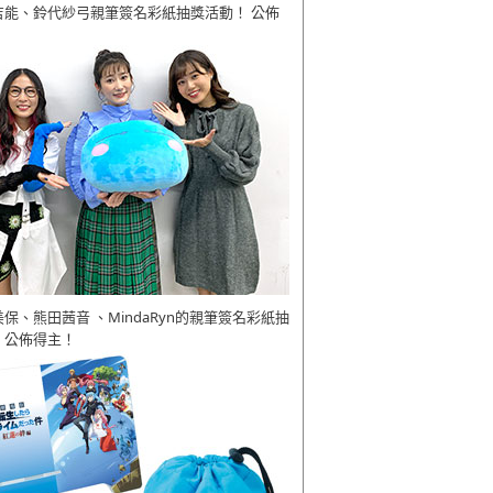
吉能、鈴代紗弓親筆簽名彩紙抽獎活動！ 公佈
美保、熊田茜音 、MindaRyn的親筆簽名彩紙抽
 公佈得主！