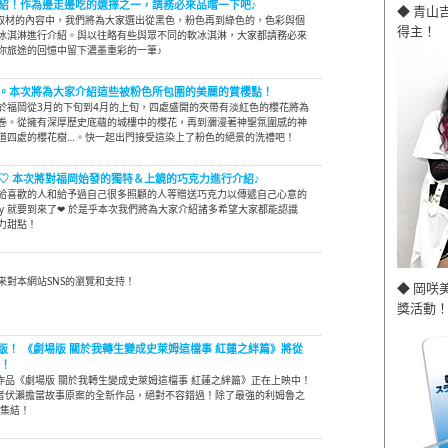
紹！作為邊走邊吃的選擇之一，請務必來品嚐一下吧♪
◆ 青山
at所取材的內容中，我們將為大家選出從黑色，粉色再到綠色的，色彩與個
得主！
冰淇淋進行介紹。與以往略有些與眾不同的軟冰淇淋，大家都請務必來
你旅途的回憶中留下濃墨重彩的一筆♪
。本次將為大家介紹這些被粉色所包圍的美麗的賞櫻點！
於福岡從3月的下旬到4月的上旬，四處盛開的夾帶有淡紅色的櫻花將為
卷。從擁有深厚歷史底蘊的城樓中的櫻花，再到瀰漫著神聖氛圍感的神
道四處的櫻花樹…。快一起出門接受這染上了粉色的絕景的洗禮吧！
e's Day♡ 本次將對福岡始發的獨特＆上鏡的巧克力進行介紹♪
給喜歡的人和給予過自己很多照顧的人等贈送巧克力以傳遞自己心意的
's Day 就要到來了❤ 於是乎本次我們將為大家介紹諸多希望大家都能認識
力甜點！
來對本網站SNS的瀏覽和支持！
◆ 岡咲
獎活動！
版！ 《劇場版 關於我轉生變成史萊姆這檔事 紅蓮之絆篇》將從
開！
作品《劇場版 關於我轉生變成史萊姆這檔事 紅蓮之絆篇》正在上映中！
作者伏瀨擔當故事原案的全新作品，絕對不容錯過！除了最強的利姆魯之
大集結！