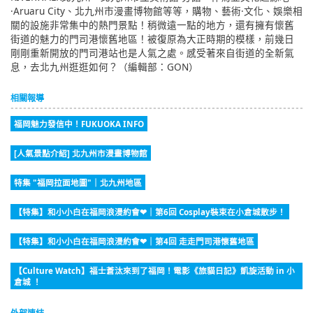
·Aruaru City、北九州市漫畫博物館等等，購物、藝術·文化、娛樂相
關的設施非常集中的熱門景點！稍微遠一點的地方，還有擁有懷舊
街道的魅力的門司港懷舊地區！被復原為大正時期的模樣，前幾日
剛剛重新開放的門司港站也是人氣之處。感受著來自街道的全新氣
息，去北九州逛逛如何？（編輯部：GON）
相關報導
福岡魅力發信中！FUKUOKA INFO
[人氣景點介紹] 北九州市漫畫博物館
特集 "福岡拉面地圖"｜北九州地區
【特集】和小小白在福岡浪漫約會❤｜第6回 Cosplay裝束在小倉城散步！
【特集】和小小白在福岡浪漫約會❤｜第4回 走走門司港懷舊地區
【Culture Watch】福士蒼汰來到了福岡！電影《旅貓日記》凱旋活動 in 小
倉城 ！