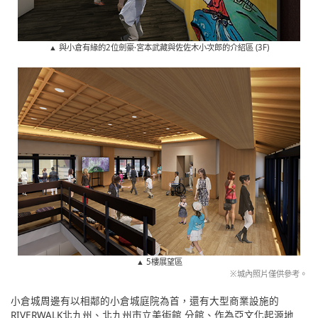
▲ 與小倉有緣的2位劍豪·宮本武藏與佐佐木小次郎的介紹區 (3F)
▲ 5樓展望區
※城內照片僅供參考。
小倉城周邊有以相鄰的小倉城庭院為首，還有大型商業設施的
RIVERWALK北九州、北九州市立美術館 分館、作為亞文化起源地