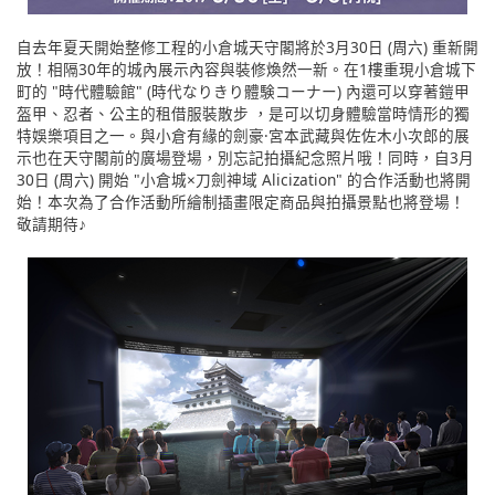
自去年夏天開始整修工程的小倉城天守閣將於3月30日 (周六) 重新開
放！相隔30年的城內展示內容與裝修煥然一新。在1樓重現小倉城下
町的 "時代體驗館" (時代なりきり體験コーナー) 內還可以穿著鎧甲
盔甲、忍者、公主的租借服裝散步 ，是可以切身體驗當時情形的獨
特娛樂項目之一。與小倉有緣的劍豪·宮本武藏與佐佐木小次郎的展
示也在天守閣前的廣場登場，別忘記拍攝紀念照片哦！同時，自3月
30日 (周六) 開始 "小倉城×刀劍神域 Alicization" 的合作活動也將開
始！本次為了合作活動所繪制插畫限定商品與拍攝景點也將登場！
敬請期待♪