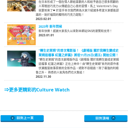
在日本形成了一個在情人節給喜歡的人和給予過自己很多照顧的
人等贈送巧克力以傳遞自己心意的習慣。馬上 Valentine's Day
就要到來了❤ 於是乎本次我們將為大家介紹諸多希望大家都能認
識的，始於福岡的獨特的巧克力甜點！
2023.02.01
2023年 新年問候
新年快樂！感謝大家長久以來對本網站SNS的瀏覽和支持！
2023.01.01
"轉生史萊姆"的首次電影版！ 《劇場版 關於我轉生變成史
萊姆這檔事 紅蓮之絆篇》將從11月25日(週五) 開始公開！
"轉生史萊姆"的首次劇場版作品《劇場版 關於我轉生變成史萊姆
這檔事 紅蓮之絆篇》正在上映中！由“轉生史萊姆”系列的原作者
伏瀨擔當故事原案的全新作品，絕對不容錯過！除了最強的利姆
魯之外， 熟悉的人氣角色們也大集結！
2022.11.30
⇒更多更精彩的Culture Watch