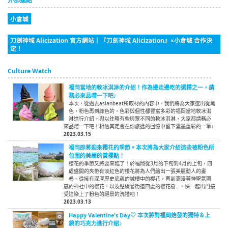
外部連結
小倉城
刀劍神域 Alicization 官方網站｜『刀劍神域 Alicization』×小倉城 合作決
定！
Culture Watch
福岡當地的軟冰淇淋的介紹！作為邊走邊吃的選擇之一，請
務必來品嚐一下吧♪
本次，從過去asianbeat所取材的內容中，我們將為大家選出從黑
色，粉色再到綠色的，色彩與個性都豐富多彩的福岡當地軟冰淇
淋進行介紹。與以往略有些與眾不同的軟冰淇淋，大家都請務必
來品嚐一下吧！相信其定會在你旅途的回憶中留下濃墨重彩的一筆♪
2023.03.15
福岡即將迎來櫻花的季節。本次將為大家介紹這些被粉色所
包圍的美麗的賞櫻點！
櫻花的季節又將要來臨了！於福岡從3月的下旬到4月的上旬，四
處盛開的夾帶有淡紅色的櫻花將為人們繪出一張美麗動人的畫
卷。從擁有深厚歷史底蘊的城樓中的櫻花，再到瀰漫著神聖氛圍
感的神社中的櫻花，以及點綴著街道四處的櫻花樹…。快一起出門接
受這染上了粉色的絕景的洗禮吧！
2023.03.13
Happy Valentine's Day♡ 本次將對福岡始發的獨特＆上
鏡的巧克力進行介紹♪