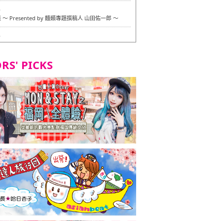
6
〜 Presented by 麵類專題撰稿人 山田佑一郎 〜
6
RS' PICKS
7
okarazu 博多總店 〜 嚴格素食主義・素食主義者的菜單試
in 福岡市！ 〜
7
義・素食主義者的菜單試的試吃之旅 in 福岡市！
2
 Stand 大名店 〜 嚴格素食主義・素食主義者的菜單試的試
 福岡市！ 〜
8
尾本社烏冬店