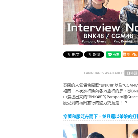
推到 Plur
LANGUAGES AVAILABLE:
泰國的人氣偶像團體“BNK48”以及“CG
福岡！本次進行縣內各地旅行的是，從BNK4
中選拔出來的“BNK48”的Pampam和Grac
感受到的福岡旅行的魅力究竟是！ ？
穿著和服泛舟而下，並且還以茶娘的打