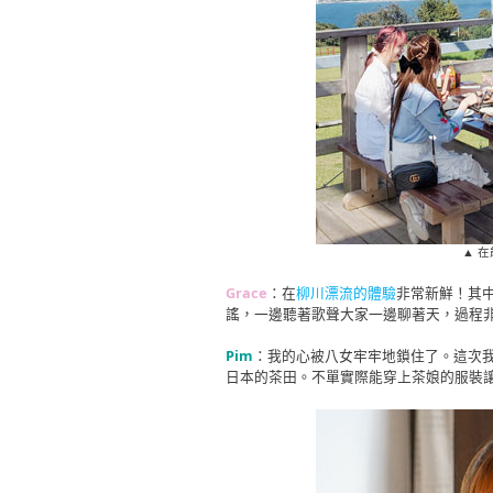
▲ 
Grace
：在
柳川漂流的體驗
非常新鮮！其
謠，一邊聽著歌聲大家一邊聊著天，過程
Pim
：我的心被八女牢牢地鎖住了。這次我
日本的茶田。不單實際能穿上茶娘的服裝