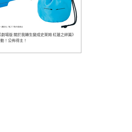
《劇場版 關於我轉生變成史萊姆 紅蓮之絆篇》
活動！公佈得主！