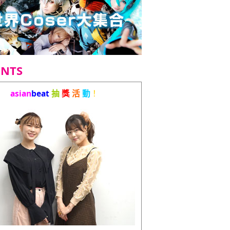
ENTS
asian
beat
抽
獎
活
動
！