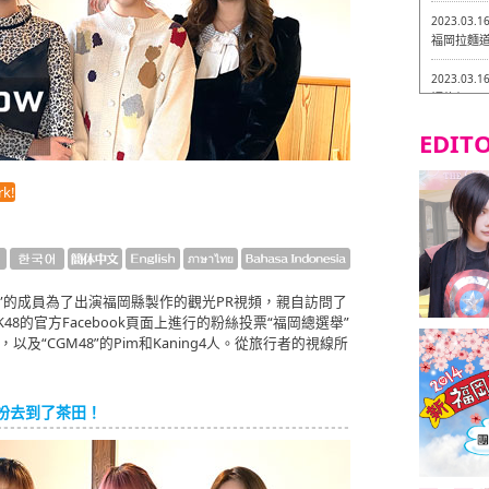
2023.03.1
福岡拉麵道 
2023.03.1
福龍軒
EDITO
2023.03.0
Isogiy
的試吃之旅 
k!
2023.03.0
嚴格素食主
2023.03.0
Little
M48”的成員為了出演福岡縣製作的觀光PR視頻，親自訪問了
吃之旅 in
8的官方Facebook頁面上進行的粉絲投票“福岡總選舉”
e，以及“CGM48”的Pim和Kaning4人。從旅行者的視線所
2023.02.2
東築軒 折
扮去到了茶田！