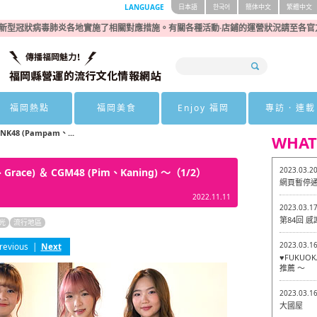
LANGUAGE
日本語
한국어
簡体中文
繁體中文
新型冠狀病毒肺炎各地實施了相關對應措施。有關各種活動·店鋪的運營狀況請至各官
福岡熱點
福岡美食
Enjoy 福岡
專訪 · 連載
BNK48 (Pampam、...
WHAT
2023.03.2
、Grace) ＆ CGM48 (Pim、Kaning) ～（1/2）
網頁暫停
2022.11.11
2023.03.1
第84回 
光
流行地區
2023.03.1
revious
|
Next
♥FUKU
推薦 ～
2023.03.1
大國屋