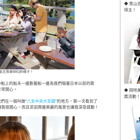
◆ 青山
得主！
在能古島做BBQ的樣子！
中船上的船夫一邊劃著船一邊為我們唱著日本以前的歌
非常開心。
◆ 岡咲
獎活動！
們在一個叫做“
八女中央大茶園
”的地方，第一次看到了
讓我很開心，而且茶田周邊美麗的風景也讓我深受感動！