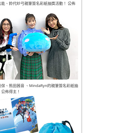
吉能、鈴代紗弓親筆簽名彩紙抽獎活動！ 公佈
美保、熊田茜音 、MindaRyn的親筆簽名彩紙抽
 公佈得主！