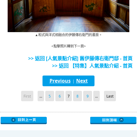
▲和式與洋式相融合的伊藤傳右衛門的書房。
<點擊照片轉到下一頁>
>> 返回 [人氣景點介紹] 舊伊藤傳右衛門邸 - 首頁
>> 返回 【特集】人氣景點介紹 - 首頁
Previous
Next
|
First
...
5
6
7
8
9
...
Last