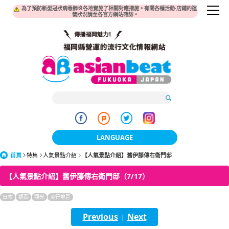
為了預防新型冠狀病毒肺炎各地實施了相關對應措施。有關各種活動·店鋪的運
營狀況請至各官方網站確認。
LANGUAGE
首頁
特集
人氣景點介紹
【人氣景點介紹】舊伊藤傳右衛門邸
日本語
【人氣景點介紹】舊伊藤傳右衛門邸（7/17）
한국어
日本
福岡
觀光
流行地區
簡体中文
Previous
Next
|
繁體中文