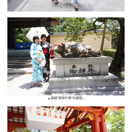
▲摸摸“御神牛像”的額頭…