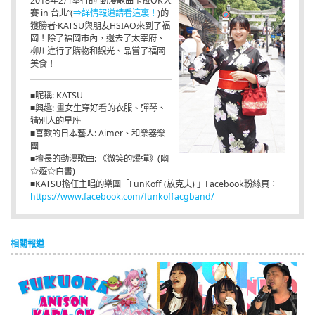
2018年2月舉行的“動漫歌曲卡拉OK大
賽 in 台北”(
⇒詳情報道請看這裏！
)的
獲勝者·KATSU與朋友HSIAO來到了福
岡！除了福岡市內，還去了太宰府、
柳川進行了購物和觀光、品嘗了福岡
美食！
■昵稱: KATSU
■興趣: 畫女生穿好看的衣服、彈琴、
猜別人的星座
■喜歡的日本藝人: Aimer、和樂器樂
團
■擅長的動漫歌曲: 《微笑的爆彈》(幽
☆遊☆白書)
■KATSU擔任主唱的樂團「FunKoff (放克夫) 」Facebook粉絲頁：
https://www.facebook.com/funkoffacgband/
相關報道