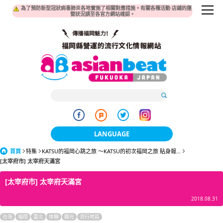
為了預防新型冠狀病毒肺炎各地實施了相關對應措施。有關各種活動·店鋪的運
營狀況請至各官方網站確認。
LANGUAGE
首頁
特集
KATSU的福岡心跳之旅 ～KATSU的初次福岡之旅 貼身報...
日本語
[太宰府市] 太宰府天滿宮
한국어
[太宰府市] 太宰府天滿宮
簡体中文
2018.08.31
繁體中文
台灣
福岡
臺北
体験
觀光
流行地區