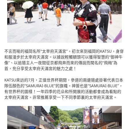
不言而喻的福岡名所“太宰府天滿宮”。初次來到福岡的KATSU，身穿
和服漫步於太宰府天滿宮。以據說輕觸額頭可以獲得智慧的“御神牛
像”、以追隨主人一夜間從京都飛奔而來的傳說而聞名的“飛梅”為
首，充分享受太宰府天滿宮的魅力之處！
KATSU來訪的7月，正值世界杯期間，參道的兩邊隨處掛著代表日本
隊伍顏色的“SAMURAI-BLUE”的旗幟。神簽也是“SAMURAI-BLUE”，
有世界杯的圖樣！一年四季的花朵和所開展的活動都會成為看點的
太宰府天滿宮。非常推薦享受一下不同季節裏的太宰府天滿宮。