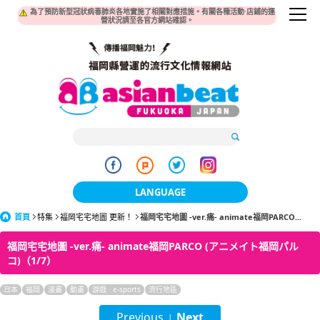
為了預防新型冠狀病毒肺炎各地實施了相關對應措施。有關各種活動·店鋪的運
營狀況請至各官方網站確認。
LANGUAGE
首頁
特集
福岡宅宅地圖 更新！
福岡宅宅地圖 -ver.痛- animate福岡PARCO...
日本語
福岡宅宅地圖 -ver.痛- animate福岡PARCO (アニメイト福岡パル
한국어
コ)（1/7）
簡体中文
日本
福岡
漫畫
動畫
游戲 · e-sports
流行地區
繁體中文
Previous
Next
|