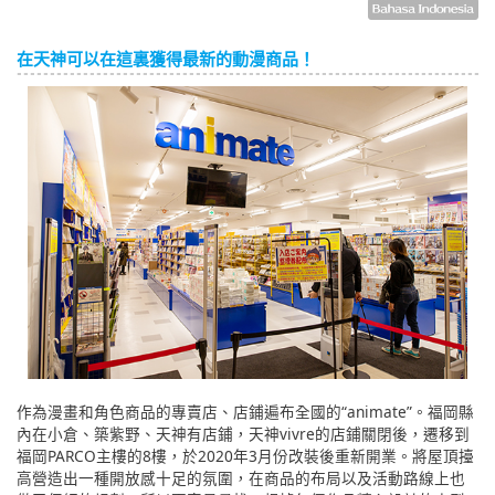
在天神可以在這裏獲得最新的動漫商品！
作為漫畫和角色商品的專賣店、店鋪遍布全國的“animate”。福岡縣
內在小倉、築紫野、天神有店鋪，天神vivre的店鋪關閉後，遷移到
福岡PARCO主樓的8樓，於2020年3月份改裝後重新開業。將屋頂擡
高營造出一種開放感十足的氛圍，在商品的布局以及活動路線上也