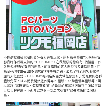
不僅是被組裝電腦的愛好者和遊戲玩家，還有繪畫師和YouTuber等
影音制作者等支持的 "TSUKUMO"。在秋葉原的總店有9個樓層，有
各種各樣與PC有關的商品，前來購買的客人非常的多非常熱鬧。在
福岡·天神的Best電器總店的7樓設有店鋪，成為了核心顧客經常光
顧的人氣景點。TSUKUMO福岡店的最大特征是設有非常充實的各種
體驗角落。以VR體驗開始還有博弈PC體驗、4K動畫編集體驗等，可
以實現 "實際觀看、體驗來確認" 的角落的充實狀況達到了讓顧客瞠
目結舌的程度。下面介紹幾個一到周末就會排很長隊伍的幾個櫃
臺。