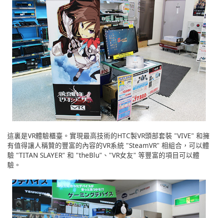
這裏是VR體驗櫃臺。實現最高技術的HTC製VR頭部套裝 "VIVE" 和擁
有值得讓人稱贊的豐富的內容的VR系統 "SteamVR" 相組合，可以體
驗 "TITAN SLAYER" 和 "theBlu"、"VR女友" 等豐富的項目可以體
驗。