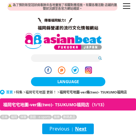
為了預防新型冠狀病毒肺炎各地實施了相關對應措施。有關各種活動·店鋪的運
營狀況請至各官方網站確認。
LANGUAGE
首頁
特集
福岡宅宅地圖 更新！
福岡宅宅地圖-ver痛(two)- TSUKUMO福岡店
日本語
福岡宅宅地圖-ver痛(two)- TSUKUMO福岡店（1/13）
한국어
日本
福岡
体験
游戲 · e-sports
娛樂
簡体中文
數碼產品
Previous
Next
|
繁體中文