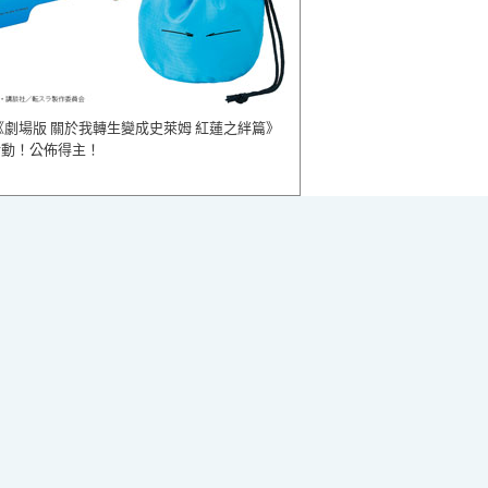
《劇場版 關於我轉生變成史萊姆 紅蓮之絆篇》
活動！公佈得主！