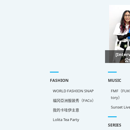
[Inte
公
FASHION
MUSIC
WORLD FASHION SNAP
FMF（FUKU
tory）
福冈亞洲服装秀（FACo）
Sunset Liv
我的卡哇伊主意
Lolita Tea Party
SERIES