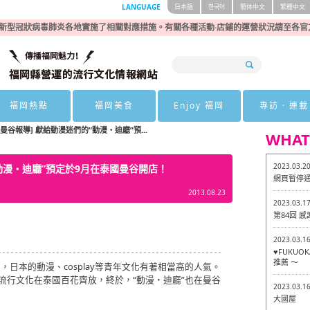
LANGUAGE
日本語
한국어
簡体中文
繁體中文
新型冠狀病毒肺炎各地實施了相關對應措施。有關各種活動·店鋪的運營狀況請至各官
福岡熱點
福岡美食
Enjoy 福岡
專訪 · 連載
i 的曼谷報導] 獻給動漫迷們的“動漫・迪廳”預...
WHAT
2023.03.2
的“動漫・迪廳”預定於9月在泰國曼谷開店！
網頁暫停
2013.08.23
2023.03.1
第84回 
2023.03.1
♥FUKU
推薦 ～
，日本的動漫、cosplay等青年文化有著相當高的人氣。
各種流行文化在泰國百花齊放，終於，“動漫・迪廳”也在曼谷
2023.03.1
大國屋