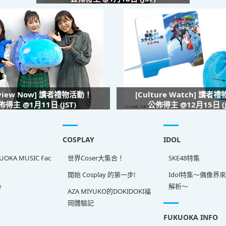
rview Now] 讀者禮物活動！
[Culture Watch] 讀者
佈得主 @1月11日 (JST)
公佈得主 @12月15日 (J
COSPLAY
IDOL
OKA MUSIC Fac
世界Coser大集合！
SKE48特集
開始 Cosplay 的第一步!
Idol特集～偶像界
e
解析～
AZA MIYUKO的DOKIDOKI福
岡體驗記
FUKUOKA INFO