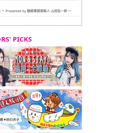
6
〜 Presented by 麵類專題撰稿人 山田佑一郎 〜
6
RS' PICKS
7
okarazu 博多總店 〜 嚴格素食主義・素食主義者的菜單試
in 福岡市！ 〜
7
義・素食主義者的菜單試的試吃之旅 in 福岡市！
2
 Stand 大名店 〜 嚴格素食主義・素食主義者的菜單試的試
 福岡市！ 〜
8
尾本社烏冬店