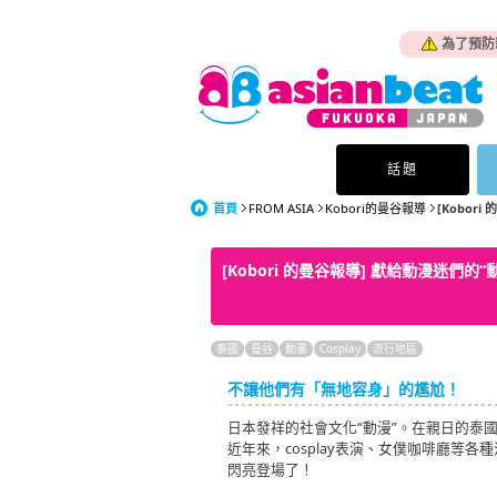
為了預防
話題
首頁
FROM ASIA
Kobori的曼谷報導
[Kobor
[Kobori 的曼谷報導] 獻給動漫迷們
泰國
曼谷
動畫
Cosplay
流行地區
不讓他們有「無地容身」的尷尬！
日本發祥的社會文化“動漫”。在親日的泰國
近年來，cosplay表演、女僕咖啡廳等
閃亮登場了！