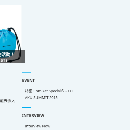
禮物活動！
ST)
EVENT
特集 Comiket Special６ – OT
AKU SUMMIT 2015 –
來龍去脈大
INTERVIEW
Interview Now