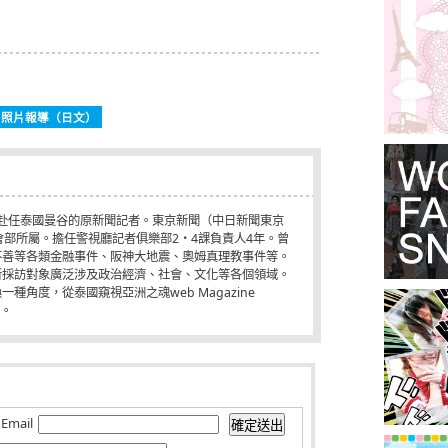
入』」 照片報導（日文）
單身赴任泰國曼谷的原新聞記者。東京新聞（中日新聞東京
會部所屬。擔任警視廳記者俱樂部2・4課負責人4年。曾
不善等各類金融事件、阪神大地震、奧姆真理教事件等。
所採訪對象廣泛涉及政治經濟、社會、文化等各個領域。
-換一種角度，從泰國窺視亞洲之魂web Magazine
。
Email