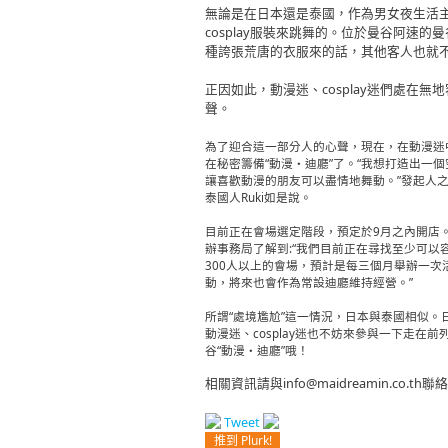
無論是在日本還是泰國，作為男女夜生活
cosplay服裝來跳舞的。位於曼谷阿速
種誇張荒唐的衣服來的話，其他客人也就不
正因如此，動漫迷、cosplay迷們處在無地
聲。
為了迎合這一部分人的心聲，現在，在動漫迷
在秘密籌備“動漫・迪廳”了。“我想打造出一個
讓喜歡動漫的朋友可以盡情地舞動。”發起人
泰國人Ruki如是說。
目前正在會場選定階段，預定於9月之內開店
辦事務局了解到:“我們目前正在尋找至少可以
300人以上的會場，預計是每三個月舉辦一次
動，將來也會作為常設迪廳維持經營。”
所謂“處境尷尬”這一情況，日本與泰國相似。
動漫迷、cosplay迷也不妨來參與一下走在前
谷“動漫・迪廳”哦！
相關資訊請與info@maidreamin.co.
Tweet
推到 Plurk!