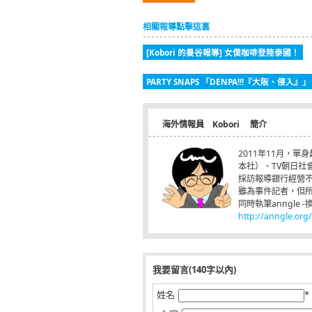
相關報導點擊這裏
[Kobori 的曼谷報導] 女僕咖啡登陸泰國！
PARTY SNAPS 「DENPA!!!『大阪、侵
海外情報員 Kobori 簡介
2011年11月，
本社）、TV朝日社
採訪報導銀行經營
雖為事件記者，但
同時執筆anngle 
http://anngle.org/
我要留言(140字以內)
姓名
*