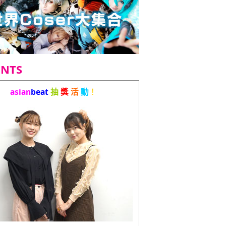
ENTS
asian
beat
抽
獎
活
動
！