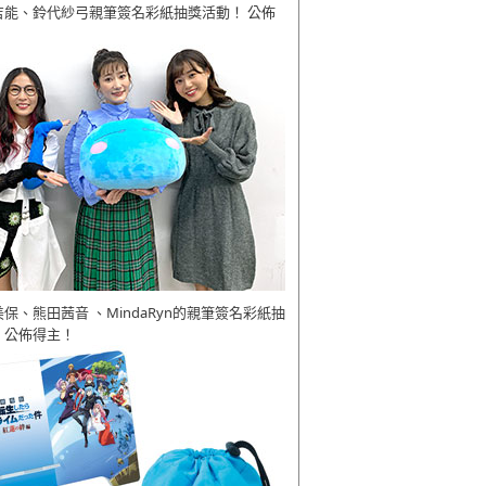
吉能、鈴代紗弓親筆簽名彩紙抽獎活動！ 公佈
美保、熊田茜音 、MindaRyn的親筆簽名彩紙抽
 公佈得主！