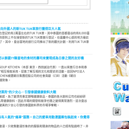
面向外國人的新TUK TUK車旅行獲得巨大人氣
登記約有2萬臺左右的TUK TUK車，其中泰國的首都曼谷約有8,000臺
原則上不在接受新的TUK TUK車進行登記，在遠離中心部的地方最近
影子了。其中，曼谷當地的旅行公司推出了新的觀光計劃，利用TUK TUK車
] 希望以泰國77縣當地的食材的壽司來實現成為日泰之間的友好橋
OUL SOUP KITCHEN（本部 東京，西田誠治代表）一直以來進行日本和泰
材"相互吸取采用，促進了解互相的文化和歷史的活動。這回NPO法人
UP KITCHEN被選朝日集團控股公司的社會貢獻（CSR）活動《朝日
》的支援對象。
“想變漂亮”的少女心，引發泰國健康飲料大戰
敏感，為了變漂亮會定期喝健康飲品。泰國的各大飲料公司也紛紛研
品等健康飲料。因此市場的開發和競爭也隨之變得異常激烈。這次曼谷
變美的少女心引發的泰國飲料界的市場爭奪戰。
] 曼谷有人氣的“痛車”服務。自己的愛車用動漫圖案包裝起來。你覺得
動漫。只收集動漫形象的的服裝和隨身的物品的人已經有點過時了。井