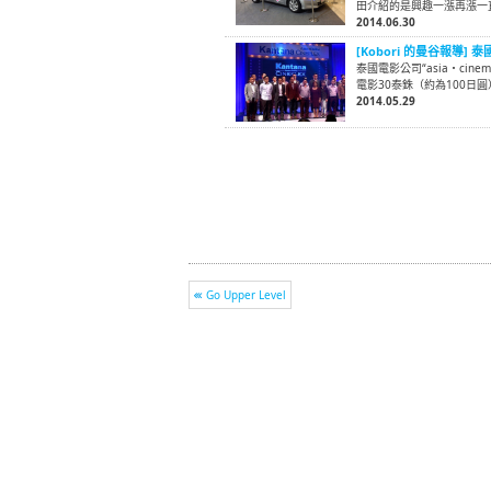
田介紹的是興趣一漲再漲一
2014.06.30
[Kobori 的曼谷報導
泰國電影公司“asia・ci
電影30泰銖（約為100日
2014.05.29
Go Upper Level