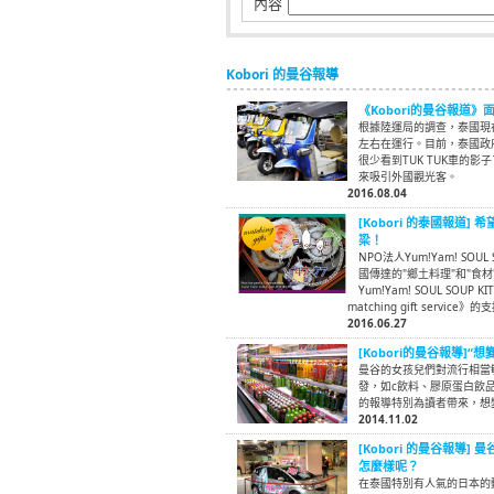
內容
Kobori 的曼谷報導
《Kobori的曼谷報道》
根據陸運局的調查，泰國現在
左右在運行。目前，泰國政府
很少看到TUK TUK車的
來吸引外國觀光客。
2016.08.04
[Kobori 的泰國報道
梁！
NPO法人Yum!Yam! S
國傳達的"鄉土料理"和"食
Yum!Yam! SOUL SO
matching gift service
2016.06.27
[Kobori的曼谷報導]
曼谷的女孩兒們對流行相當
發，如c飲料、膠原蛋白飲
的報導特別為讀者帶來，想
2014.11.02
[Kobori 的曼谷報導
怎麼樣呢？
在泰國特別有人氣的日本的