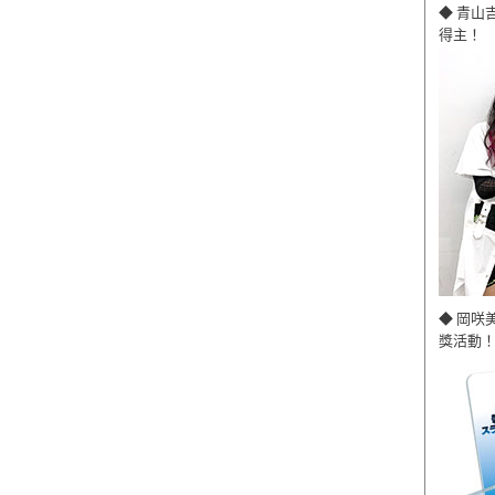
◆ 青山
得主！
◆ 岡咲
獎活動！