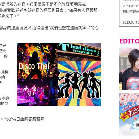
主要場所的迪廳，通常情況下是不允許穿著動漫或
2023.03.1
的曼谷最受歡迎老字號迪廳的經理也直言：“如果有人穿著那
福岡拉麵道 
會來了。”
2023.03.1
容身的尷尬境況,不由得發出“我們也想在迪廳跳舞...”的心
福龍軒
EDITO
2023.03.0
Isogiy
中已
的試吃之旅 
空間
之一的
2023.03.0
嚴格素食主
。據開
2023.03.0
容納
Little
活
吃之旅 in
2023.02.2
日本的
東築軒 折
列的曼
th聯絡。也提供日語應答服務喔!