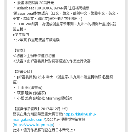
・ 漫畫博物館賞 20萬日元
・ asianbeat FUKUOKA, JAPAN賞 往返福岡機票
(從asianbeat對象語言（日文、韓文、簡體中文、繁體中文、英文、
泰文、越南文、印尼文)報名作品中評選出。)
・ TOKIWA創賞：為促成漫畫家聚集到北九州市的相關計畫提供就
業支援。
●少年部門
・少年賞 作畫用液晶平板電腦
【審查】
＜初審＞主辦單位進行初審
＜決審＞由評審委員針對初審通過的作品進行決審
【評審委員】
・ [評審委員長] 松本 零士 （漫畫家/北九州市漫畫博物館 名譽館
長）
・ 上山 栃 (漫畫家)
・ 萩巖 睦美 (漫畫家)
・ 小松 悠真 (講談社 Morning編輯部)
【獲獎作品發表】2017年12月上旬
發表在北九州國際漫畫大賞官網(
https://kitakyushu-
mangataisho.com/
)及北九州漫畫博物館官網
(
https://www.ktqmm.jp
)上。
此外，優秀作品將刊登在西日本新聞上。