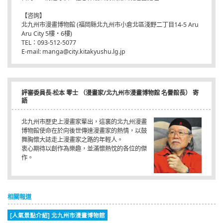
【咨詢】
北九州市漫畫博物館 (福岡縣北九州市小倉北區淺野二丁目14-5 Aru
Aru City 5樓・6樓)
TEL：093-512-5077
E-mail: manga@city.kitakyushu.lg.jp
評審委員長·松本 零士 （漫畫家/北九州市漫畫博物館 名譽館長） 寄
語
北九州市歷史上漫畫家輩出，這裏的北九州漫畫
博物館使命在於向後世傳達漫畫家的熱情，以鼓
舞胸懷大誌走上漫畫家之路的年輕人。
衷心期待以創作為樂趣，並滿懷熱忱的各位的傑
作。
相關報道
[人氣景點介紹] 北九州市漫畫博物館