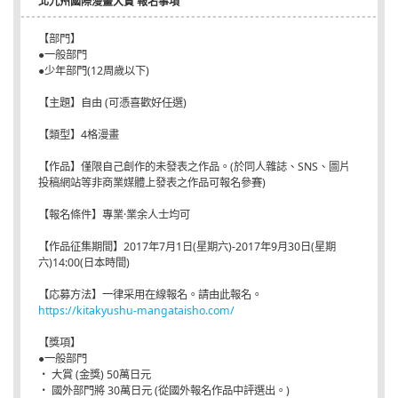
北九州國際漫畫大賞 報名事項
【部門】
●一般部門
●少年部門(12周歲以下)
【主題】自由 (可憑喜歡好任選)
【類型】4格漫畫
【作品】僅限自己創作的未發表之作品。(於同人雜誌、SNS、圖片
投稿網站等非商業媒體上發表之作品可報名參賽)
【報名條件】專業·業余人士均可
【作品征集期間】2017年7月1日(星期六)-2017年9月30日(星期
六)14:00(日本時間)
【応募方法】一律采用在線報名。請由此報名。
https://kitakyushu-mangataisho.com/
【獎項】
●一般部門
・ 大賞 (金獎) 50萬日元
・ 國外部門將 30萬日元 (從國外報名作品中評選出。)