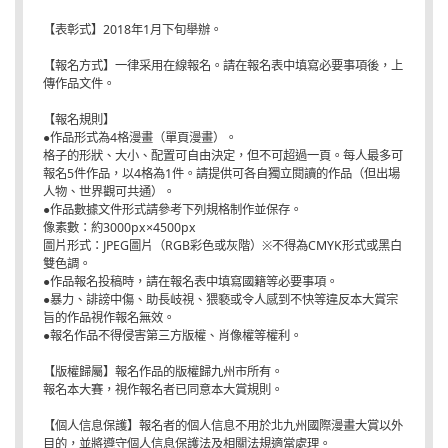
【表彰式】2018年1月下旬舉辦。
【報名方式】一律采用在線報名。請在報名表中填寫必要事項後，上
傳作品文件。
【報名規則】
●作品形式為4格漫畫（單頁漫畫）。
格子的形狀、大小、配置可自由決定，但不可超過一頁。每人最多可
報名5件作品，以4格為1件。請提供可各自獨立閱讀的作品（但出場
人物、世界觀可共通）。
●作品數據文件形式請參考下列規格制作並保存。
像素數：約3000px×4500px
圖片形式：JPEG圖片（RGB彩色或灰階）※不得為CMYK形式或黑白
雙色調。
●作品報名投稿時，請在報名表中填寫國籍等必要事項。
●暴力、誹謗中傷、助長岐視、猥褻或令人感到不快等違反本大賞宗
旨的作品視作報名無效。
●報名作品不得侵害第三方版權、肖像權等權利。
【版權歸屬】報名作品的版權歸九州市所有。
報名本大賽，視作報名者已同意本大賞規則。
【個人信息保護】報名者的個人信息不用於北九州國際漫畫大賞以外
目的，並將遵守個人信息保護法及相關法規適當處理。