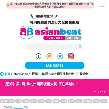
為了預防新型冠狀病毒肺炎各地實施了相關對應措施。有關各種活動·店鋪的運
營狀況請至各官方網站確認。
LANGUAGE
首頁
information
［通知］第2回“北九州國際漫畫大賞”正在舉辦中！
日本語
［通知］第2回“北九州國際漫畫大賞”正在舉辦中！
한국어
2017.07.11
簡体中文
印度尼西亞
日本
中國
韓國
泰國
台灣
越南
香港
曼谷
其它
新加坡
法國
漫畫
繁體中文
Tweet