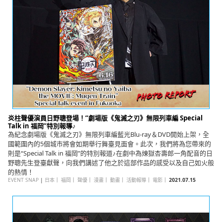
English
ภาษาไทย
tiéng Viêt
Bahasa Indonesia
炎柱聲優演員日野聰登場！“劇場版《鬼滅之刃》無限列車編 Special
Talk in 福岡”特別報導♪
為紀念劇場版《鬼滅之刃》無限列車編藍光Blu-ray＆DVD開始上架，全
國範圍內的5個城市將會如期舉行舞臺見面會。此次，我們將為您帶來的
則是“Special Talk in 福岡”的特別報道♪在劇中為煉獄杏壽郎一角配音的日
野聰先生登臺獻聲，向我們講述了他之於這部作品的感受以及自己如火般
的熱情！
EVENT SNAP
|
日本
｜
福岡
｜
聲優
｜
漫畫
｜
動畫
｜
活動報導
｜
電影
｜
2021.07.15