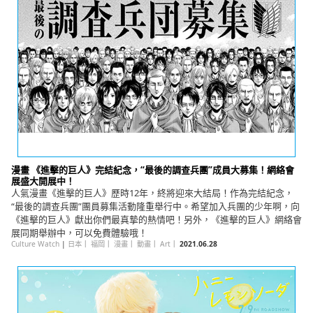
漫畫 《進擊的巨人》完結紀念，“最後的調查兵團”成員大募集！網絡會
展盛大開展中！
人氣漫畫《進擊的巨人》歷時12年，終將迎來大結局！作為完結紀念，
“最後的調查兵團”團員募集活動隆重舉行中。希望加入兵團的少年啊，向
《進擊的巨人》獻出你們最真摯的熱情吧！另外，《進擊的巨人》網絡會
展同期舉辦中，可以免費體驗哦！
Culture Watch
|
日本
｜
福岡
｜
漫畫
｜
動畫
｜
Art
｜
2021.06.28