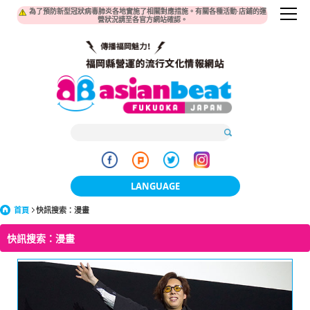
為了預防新型冠狀病毒肺炎各地實施了相關對應措施。有關各種活動·店鋪的運
營狀況請至各官方網站確認。
LANGUAGE
首頁
快訊搜索：漫畫
日本語
快訊搜索：漫畫
한국어
簡体中文
繁體中文