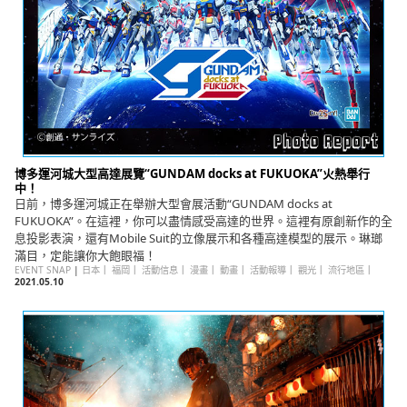
博多運河城大型高達展覽“GUNDAM docks at FUKUOKA”火熱舉行
中！
日前，博多運河城正在舉辦大型會展活動“GUNDAM docks at
FUKUOKA”。在這裡，你可以盡情感受高達的世界。這裡有原創新作的全
息投影表演，還有Mobile Suit的立像展示和各種高達模型的展示。琳瑯
滿目，定能讓你大飽眼福！
EVENT SNAP
|
日本
｜
福岡
｜
活動信息
｜
漫畫
｜
動畫
｜
活動報導
｜
觀光
｜
流行地區
｜
2021.05.10