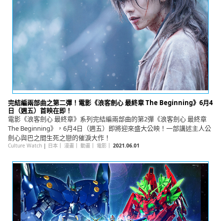
完結編兩部曲之第二彈！電影《浪客劍心 最終章 The Beginning》6月4
日（週五）首映在即！
電影《浪客劍心 最終章》系列完結編兩部曲的第2彈《浪客劍心 最終章
The Beginning》，6月4日（週五）即將迎來盛大公映！一部講述主人公
劍心與巴之間生死之戀的催淚大作！
Culture Watch
|
日本
｜
漫畫
｜
動畫
｜
電影
｜
2021.06.01