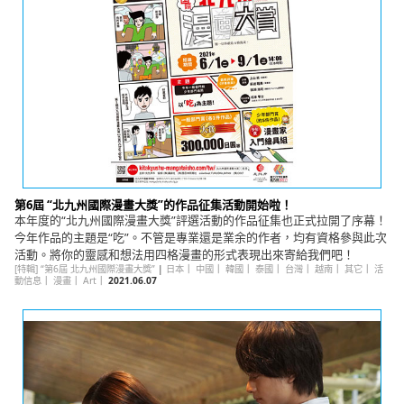
第6屆 “北九州國際漫畫大獎”的作品征集活動開始啦！
本年度的“北九州國際漫畫大獎”評選活動的作品征集也正式拉開了序幕！
今年作品的主題是“吃”。不管是專業還是業余的作者，均有資格參與此次
活動。將你的靈感和想法用四格漫畫的形式表現出來寄給我們吧！
[特輯] “第6屆 北九州國際漫畫大獎”
|
日本
｜
中國
｜
韓國
｜
泰國
｜
台灣
｜
越南
｜
其它
｜
活
動信息
｜
漫畫
｜
Art
｜
2021.06.07