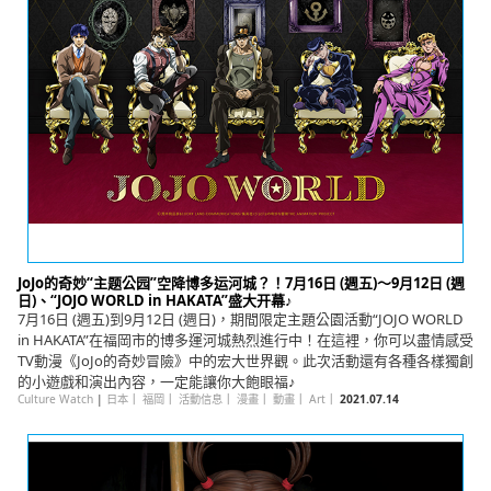
JoJo的奇妙“主题公园”空降博多运河城？！7月16日 (週五)～9月12日 (週
日)、“JOJO WORLD in HAKATA”盛大开幕♪
7月16日 (週五)到9月12日 (週日)，期間限定主題公園活動“JOJO WORLD
in HAKATA”在福岡市的博多運河城熱烈進行中！在這裡，你可以盡情感受
TV動漫《JoJo的奇妙冒險》中的宏大世界觀。此次活動還有各種各樣獨創
的小遊戲和演出內容，一定能讓你大飽眼福♪
Culture Watch
|
日本
｜
福岡
｜
活動信息
｜
漫畫
｜
動畫
｜
Art
｜
2021.07.14