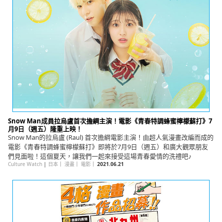
Snow Man成員拉烏盧首次擔綱主演！電影《青春特調蜂蜜檸檬蘇打》7
月9日（週五）隆重上映！
Snow Man的拉烏盧 (Raul) 首次擔綱電影主演！由超人氣漫畫改編而成的
電影《青春特調蜂蜜檸檬蘇打》即將於7月9日（週五）和廣大觀眾朋友
們見面啦！這個夏天，讓我們一起來接受這場青春愛情的洗禮吧♪
Culture Watch
|
日本
｜
漫畫
｜
電影
｜
2021.06.21