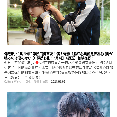
傑尼斯Jr.“美 少年” 浮所飛貴首次主演！電影《臉紅心跳都是因為你 (胸が
鳴るのは君のせい) 》怦然心動！6月4日（週五）首映在即！
近日，有關傑尼斯Jr.“
美
少年”的成員之一的浮所飛貴初次擔任主演的消息
引起了世間的廣泛關註。此次，我們也將為您帶來這部作品《臉紅心跳都
是因為你》的相關報道。“怦然心動”的情感攻勢任誰都招架不住吧♪6月4
日（週五），全國公映！
Culture Watch
|
日本
｜
漫畫
｜
電影
｜
2021.06.02