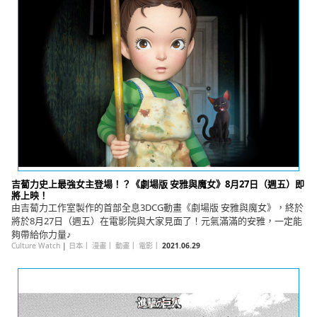
吉蔔力史上最強女主登場！？《劇場版 安雅與魔女》8月27日（週五）即
將上映！
由吉蔔力工作室製作的首部全息3DCG動畫《劇場版 安雅與魔女》，終於
將於8月27日（週五）在電影院與大家見面了！元氣滿滿的安雅，一定能
夠帶給你力量♪
Culture Watch
|
日本
｜
漫畫
｜
動畫
｜
電影
｜
2021.06.29