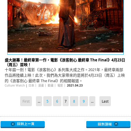
盛大謝幕！最終章第一作，電影《浪客劍心 最終章 The Final》4月23日
（周五）首映！
十年磨一劍！電影《浪客劍心》系列集大成之作。2021年，最終章兩部
作品將陸續上映！此次，我們為大家帶來的是將於4月23日（周五）上映
的《浪客劍心 最終章 The Final》的相關報道。
Culture Watch
|
日本
｜
漫畫
｜
動畫
｜
電影
｜
2021.04.23
First
...
5
6
7
8
9
...
Last