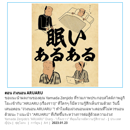
ตอน ง่วงนอน ARUARU
ขอแนะนำผลงานของคุณ Yamada Zenjido ที่รวมภาพประกอบสไตล์ภาพอูกิ
โยะเข้ากับ "ARUARU (เรื่องราว)" ที่ใครๆ ก็มีความรู้สึกเห็นร่วมด้วย! วันนี้
เสนอตอน "ง่วงนอน ARUARU "! ทำไมต้องง่วงนอนเฉพาะตอนที่ไม่ควรนอน
ด้วยนะ ? แนะนำ "ARUARU" ที่เกิดขึ้นระหว่างการต่อสู้ด้วยความง่วง!
Yamada Zenjido's "ARUARU" Diary - "เรื่องราว" ที่คุณก็อาจมีความรู้สึกร่วม! -
|
ประเทศ
ญี่ปุ่น
｜
ฟุคุโอกะ
｜
การ์ตูน
｜
Art
｜
2023.01.23