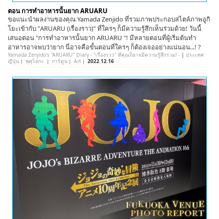
ตอน การทำอาหารนั้นยาก ARUARU
ขอแนะนำผลงานของคุณ Yamada Zenjido ที่รวมภาพประกอบสไตล์ภาพอูกิ
โยะเข้ากับ "ARUARU (เรื่องราว)" ที่ใครๆ ก็มีความรู้สึกเห็นร่วมด้วย! วันนี้
เสนอตอน "การทำอาหารนั้นยาก ARUARU "! มีหลายตอนที่ผู้เริ่มต้นทำ
อาหารอาจพบว่ายาก นี่อาจคือขั้นตอนที่ใครๆ ก็ต้องเจออย่างแน่นอน...! ?
Yamada Zenjido's "ARUARU" Diary - "เรื่องราว" ที่คุณก็อาจมีความรู้สึกร่วม! -
|
ประเทศ
ญี่ปุ่น
｜
ฟุคุโอกะ
｜
การ์ตูน
｜
Art
｜
2022.12.16