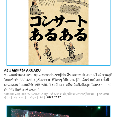
ตอน คอนเสิร์ต ARUARU
ขอแนะนำผลงานของคุณ Yamada Zenjido ที่รวมภาพประกอบสไตล์ภาพอูกิ
โยะเข้ากับ "ARUARU (เรื่องราว)" ที่ใครๆ ก็มีความรู้สึกเห็นร่วมด้วย! ครั้งนี้
เสนอตอน “คอนเสิร์ต ARUARU”! ระดับความตื่นเต้นถึงขีดสุด ในบรรยากาศ
กับ "ศิลปินที่เราชื่นชอบ "!
Yamada Zenjido's "ARUARU" Diary - "เรื่องราว" ที่คุณก็อาจมีความรู้สึกร่วม! -
|
ประเทศ
ญี่ปุ่น
｜
ฟุคุโอกะ
｜
การ์ตูน
｜
Art
｜
2023.02.17