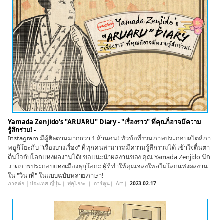
English
ภาษาไทย
tiéng Viêt
Bahasa Indonesia
Yamada Zenjido's "ARUARU" Diary - "เรื่องราว" ที่คุณก็อาจมีความ
รู้สึกร่วม! -
Instagram มีผู้ติดตามมากกว่า 1 ล้านคน! หัวข้อที่รวมภาพประกอบสไตล์ภา
พอูกิโยะกับ "เรื่องบางเรื่อง" ที่ทุกคนสามารถมีความรู้สึกร่วมได้ เข้าใจตื่นตา
ตื่นใจกับโลกแห่งผลงานได้! ขอแนะนำผลงานของ คุณ Yamada Zenjido นัก
วาดภาพประกอบแห่งเมืองฟุกุโอกะ ผู้ที่ทำให้คุณหลงใหลในโลกแห่งผลงาน
ใน "วินาที" ในแบบฉบับหลายภาษา!
ภาคต่อ
|
ประเทศ ญี่ปุ่น
｜
ฟุคุโอกะ
｜
การ์ตูน
｜
Art
｜
2023.02.17