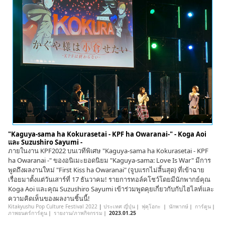
"Kaguya-sama ha Kokurasetai - KPF ha Owaranai-" - Koga Aoi
และ Suzushiro Sayumi -
ภายในงาน KPF2022 บนเวทีพิเศษ "Kaguya-sama ha Kokurasetai - KPF
ha Owaranai -" ของอนิเมะยอดนิยม "Kaguya-sama: Love Is War" มีการ
พูดถึงผลงานใหม่ "First Kiss ha Owaranai" (จูบแรกไม่สิ้นสุด) ที่เข้าฉาย
เรื่อยมาตั้งแต่วันเสาร์ที่ 17 ธันวาคม! รายการทอล์คโชว์โดยมีนักพากย์คุณ
Koga Aoi และคุณ Suzushiro Sayumi เข้าร่วมพูดคุยเกี่ยวกับกับไฮไลท์และ
ความคิดเห็นของผลงานชิ้นนี้!
Kitakyushu Pop Culture Festival 2022
|
ประเทศ ญี่ปุ่น
｜
ฟุคุโอกะ
｜
นักพากษ์
｜
การ์ตูน
｜
ภาพยนตร์การ์ตูน
｜
รายงาน/ภาพกิจกรรม
｜
2023.01.25