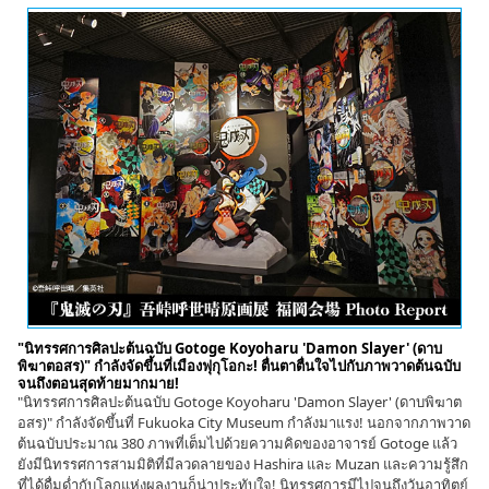
"นิทรรศการศิลปะต้นฉบับ Gotoge Koyoharu 'Damon Slayer' (ดาบ
พิฆาตอสร)" กำลังจัดขึ้นที่เมืองฟุกุโอกะ! ตื่นตาตื่นใจไปกับภาพวาดต้นฉบับ
จนถึงตอนสุดท้ายมากมาย!
"นิทรรศการศิลปะต้นฉบับ Gotoge Koyoharu 'Damon Slayer' (ดาบพิฆาต
อสร)" กำลังจัดขึ้นที่ Fukuoka City Museum กำลังมาแรง! นอกจากภาพวาด
ต้นฉบับประมาณ 380 ภาพที่เต็มไปด้วยความคิดของอาจารย์ Gotoge แล้ว
ยังมีนิทรรศการสามมิติที่มีลวดลายของ Hashira และ Muzan และความรู้สึก
ที่ได้ดื่มด่ำกับโลกแห่งผลงานก็น่าประทับใจ! นิทรรศการมีไปจนถึงวันอาทิตย์