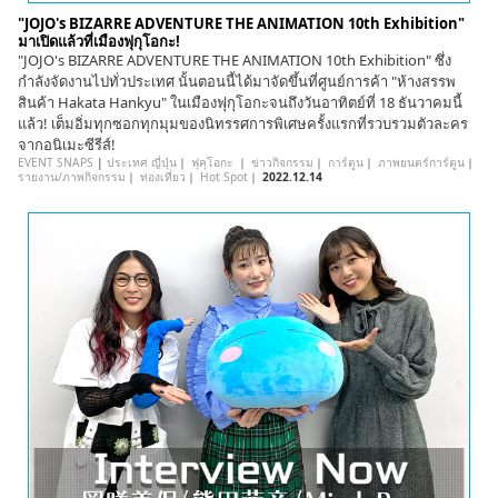
"JOJO's BIZARRE ADVENTURE THE ANIMATION 10th Exhibition"
มาเปิดแล้วที่เมืองฟุกุโอกะ!
"JOJO's BIZARRE ADVENTURE THE ANIMATION 10th Exhibition" ซึ่ง
กำลังจัดงานไปทั่วประเทศ นั้นตอนนี้ได้มาจัดขึ้นที่ศูนย์การค้า "ห้างสรรพ
สินค้า Hakata Hankyu" ในเมืองฟุกุโอกะจนถึงวันอาทิตย์ที่ 18 ธันวาคมนี้
แล้ว! เต็มอิ่มทุกซอกทุกมุมของนิทรรศการพิเศษครั้งแรกที่รวบรวมตัวละคร
จากอนิเมะซีรีส์!
EVENT SNAPS
|
ประเทศ ญี่ปุ่น
｜
ฟุคุโอกะ
｜
ข่าวกิจกรรม
｜
การ์ตูน
｜
ภาพยนตร์การ์ตูน
｜
รายงาน/ภาพกิจกรรม
｜
ท่องเที่ยว
｜
Hot Spot
｜
2022.12.14