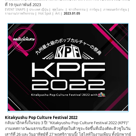
ที่ 19 กุมภาพันธ์ 2023
EVENT SNAPS
|
ประเทศ ญี่ปุ่น
｜
ฟุคุโอกะ
｜
ข่าวกิจกรรม
｜
การ์ตูน
｜
ภาพยนตร์การ์ตูน
｜
รายงาน/ภาพกิจกรรม
｜
Hot Spot
｜
Art
｜
2023.01.05
Kitakyushu Pop Culture Festival 2022
กลับมาอีกครั้งในรอบ 3 ปี! "Kitakyushu Pop Culture Festival 2022 (KPF)"
งานเทศกาลวัฒนธรรมป๊อบที่ใหญ่ที่สุดในคิวชูจะจัดขึ้นที่เมืองคิตะคิวชูในวัน
เสาร์ที่ 26 และวันอาทิตย์ที่ 27 พฤศจิกายนนี้! ไฮไลท์ในงานเพียบ ทั้งนักพากย์