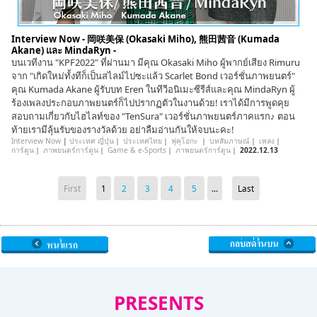
Interview Now - 岡咲美保 (Okasaki Miho), 熊田茜音 (Kumada
Akane) และ MindaRyn -
บนเวทีงาน "KPF2022" ที่ผ่านมา มีคุณ Okasaki Miho ผู้พากย์เสียง Rimuru
จาก "เกิดใหม่ทั้งทีก็เป็นสไลม์ไปซะแล้ว Scarlet Bond เวอร์ชั่นภาพยนตร์"
คุณ Kumada Akane ผู้รับบท Eren ในทีวีอนิเมะซีรีส์และคุณ MindaRyn ผู้
ร้องเพลงประกอบภาพยนตร์ก็ไปปรากฏตัวในงานด้วย! เราได้มีการพูดคุย
สอบถามเกี่ยวกับไฮไลท์ของ "TenSura" เวอร์ชั่นภาพยนตร์ภาคแรก♪ ตอน
ท้ายเรามีลุ้นรับของรางวัลด้วย อย่าลืมอ่านกันให้จบนะคะ!
Interview Now
|
ประเทศ ญี่ปุ่น
｜
ประเทศไทย
｜
ฟุคุโอกะ
｜
บทสัมภาษณ์
｜
เพลง
｜
การ์ตูน
｜
ภาพยนตร์การ์ตูน
｜
Game & e-Sports
｜
ภาพยนตร์การ์ตูน
｜
2022.12.13
First
1
2
3
4
5
...
Last
PRESENTS