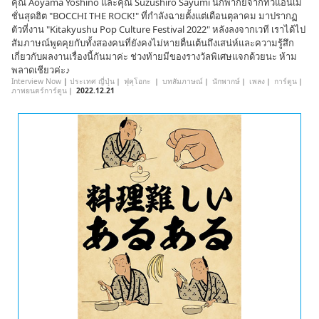
คุณ Aoyama Yoshino และคุณ Suzushiro Sayumi นักพากย์จากทีวีแอนิเม
ชั่นสุดฮิต "BOCCHI THE ROCK!" ที่กำลังฉายตั้งแต่เดือนตุลาคม มาปรากฏ
ตัวที่งาน "Kitakyushu Pop Culture Festival 2022" หลังลงจากเวที เราได้ไป
สัมภาษณ์พูดคุยกับทั้งสองคนที่ยังคงไม่หายตื่นเต้นถึงเสน่ห์และความรู้สึก
เกี่ยวกับผลงานเรื่องนี้กันมาค่ะ ช่วงท้ายมีของรางวัลพิเศษแจกด้วยนะ ห้าม
พลาดเชียวค่ะ♪
Interview Now
|
ประเทศ ญี่ปุ่น
｜
ฟุคุโอกะ
｜
บทสัมภาษณ์
｜
นักพากษ์
｜
เพลง
｜
การ์ตูน
｜
ภาพยนตร์การ์ตูน
｜
2022.12.21