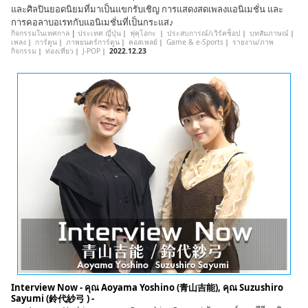
และศิลปินยอดนิยมที่มาเป็นแขกรับเชิญ การแสดงสดเพลงแอนิเมชั่น และ
การคอลาบอเรทกับแอนิเมชั่นที่เป็นกระแส♪
กิจกรรมในเทศกาล
|
ประเทศ ญี่ปุ่น
｜
ฟุคุโอกะ
｜
ประสบการณ์/เวิร์คช็อป
｜
บทสัมภาษณ์
｜
เพลง
｜
การ์ตูน
｜
ภาพยนตร์การ์ตูน
｜
คอสเพลย์
｜
Game & e-Sports
｜
รายงาน/ภาพ
กิจกรรม
｜
ท่องเที่ยว
｜
J-POP
｜
2022.12.23
Interview Now - คุณ Aoyama Yoshino (青山吉能), คุณ Suzushiro
Sayumi (鈴代紗弓 ) -