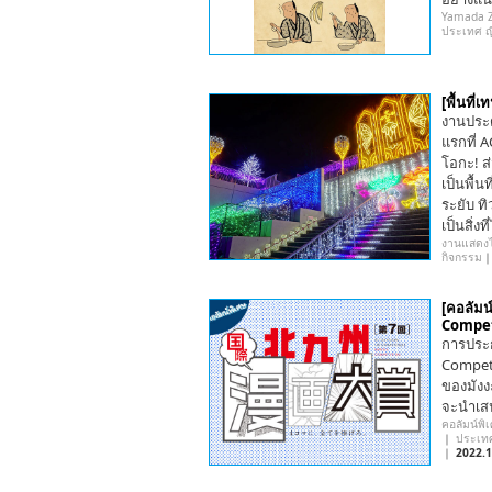
Yamada Ze
ประเทศ ญี่
[พื้นที
งานประดั
แรกที่ 
โอกะ! ส
เป็นพื้น
ระยับ ท
เป็นสิ่
งานแสดงไ
กิจกรรม
[คอลัม
Competit
การประก
Competi
ของมังงะ
จะนำเสนอ
คอลัมน์พิ
｜
ประเท
｜
2022.1