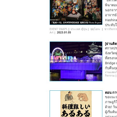
"นิทรรศ
พิฆาตอส
นอกจาก
อาจารย์
Hashira
ประทับใ
EVENT SNAPS
|
ประเทศ ญี่ปุ่น
｜
ฟุคุโอกะ
｜
ข่าวกิจกร
Art
｜
2023.01.05
[ย่านคิ
ศกาลประ
จังหวัดฟ
ที่ตรงก
Bridge 
กับคืนฤ
งานแสดงไ
กิจกรรม
ตอน กา
ขอแนะน
ภาพอูกิโ
ด้วย! ว
ผู้เริ่ม
อย่างแน่