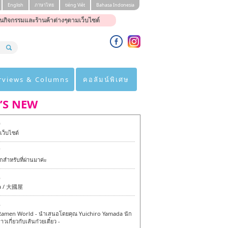
English
ภาษาไทย
tiéng Viêt
Bahasa Indonesia
นกิจกรรมและร้านค้าต่างๆตามเว็บไซต์
rviews & Columns
คอลัมน์พิเศษ
’S NEW
0
ว็บไซต์
7
สำหรับที่ผ่านมาค่ะ
6
a / 大國屋
6
amen World - นำเสนอโดยคุณ Yuichiro Yamada นัก
าวเกี่ยวกับเส้นก๋วยเตี๋ยว -