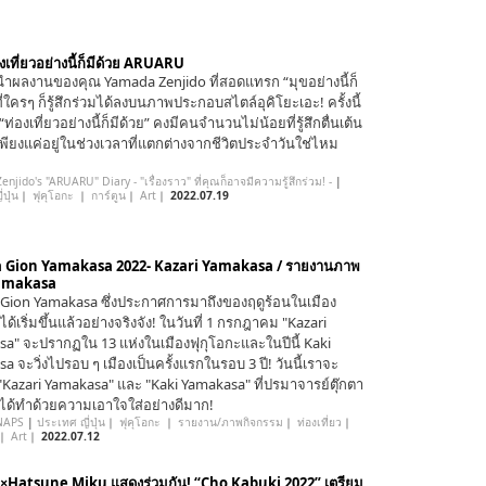
งเที่ยวอย่างนี้ก็มีด้วย ARUARU
ผลงานของคุณ Yamada Zenjido ที่สอดแทรก “มุขอย่างนี้ก็
ที่ใครๆ ก็รู้สึกร่วมได้ลงบนภาพประกอบสไตล์อุคิโยะเอะ! ครั้งนี้
ท่องเที่ยวอย่างนี้ก็มีด้วย” คงมีคนจำนวนไม่น้อยที่รู้สึกตื่นเต้น
ียงแค่อยู่ในช่วงเวลาที่แตกต่างจากชีวิตประจำวันใช่ไหม
njido's "ARUARU" Diary - "เรื่องราว" ที่คุณก็อาจมีความรู้สึกร่วม! -
|
ปุ่น
｜
ฟุคุโอกะ
｜
การ์ตูน
｜
Art
｜
2022.07.19
 Gion Yamakasa 2022- Kazari Yamakasa / รายงานภาพ
amakasa
Gion Yamakasa ซึ่งประกาศการมาถึงของฤดูร้อนในเมือง
ด้เริ่มขึ้นแล้วอย่างจริงจัง! ในวันที่ 1 กรกฎาคม "Kazari
a" จะปรากฏใน 13 แห่งในเมืองฟุกุโอกะและในปีนี้ Kaki
 จะวิ่งไปรอบ ๆ เมืองเป็นครั้งแรกในรอบ 3 ปี! วันนี้เราจะ
Kazari Yamakasa" และ "Kaki Yamakasa" ที่ปรมาจารย์ตุ๊กตา
ด้ทำด้วยความเอาใจใส่อย่างดีมาก!
NAPS
|
ประเทศ ญี่ปุ่น
｜
ฟุคุโอกะ
｜
รายงาน/ภาพกิจกรรม
｜
ท่องเที่ยว
｜
｜
Art
｜
2022.07.12
×Hatsune Miku แสดงร่วมกัน! “Cho Kabuki 2022” เตรียม