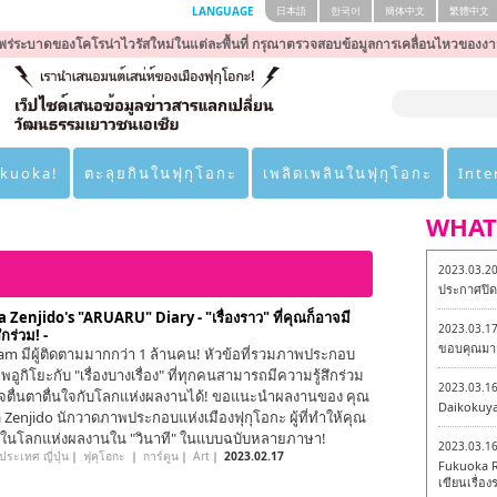
LANGUAGE
日本語
한국어
簡体中文
繁體中文
ร่ระบาดของโคโรน่าไวรัสใหม่ในแต่ละพื้นที่ กรุณาตรวจสอบข้อมูลการเคลื่อนไหวของงา
ukuoka!
ตะลุยกินในฟุกุโอกะ
เพลิดเพลินในฟุกุโอกะ
Inte
WHAT
2023.03.2
ประกาศปิดเ
Zenjido's "ARUARU" Diary - "เรื่องราว" ที่คุณก็อาจมี
2023.03.1
ึกร่วม! -
ขอบคุณมาก
am มีผู้ติดตามมากกว่า 1 ล้านคน! หัวข้อที่รวมภาพประกอบ
อูกิโยะกับ "เรื่องบางเรื่อง" ที่ทุกคนสามารถมีความรู้สึกร่วม
2023.03.1
าใจตื่นตาตื่นใจกับโลกแห่งผลงานได้! ขอแนะนำผลงานของ คุณ
Daikokuy
Zenjido นักวาดภาพประกอบแห่งเมืองฟุกุโอกะ ผู้ที่ทำให้คุณ
ในโลกแห่งผลงานใน "วินาที" ในแบบฉบับหลายภาษา!
2023.03.1
ประเทศ ญี่ปุ่น
｜
ฟุคุโอกะ
｜
การ์ตูน
｜
Art
｜
2023.02.17
Fukuoka R
เขียนเรื่องร