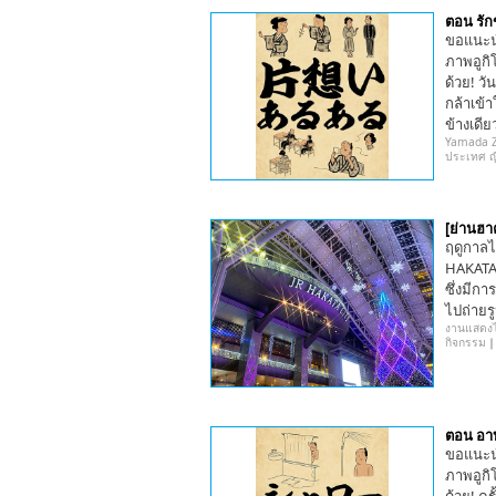
ตอน รัก
ขอแนะน
ภาพอูกิโ
ด้วย! วั
กล้าเข้า
ข้างเดีย
Yamada Ze
ประเทศ ญี่
[ย่านฮา
ฤดูกาลไ
HAKATA" 
ซึ่งมีก
ไปถ่ายร
งานแสดงไ
กิจกรรม
ตอน อา
ขอแนะน
ภาพอูกิโ