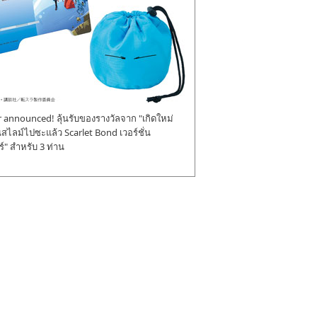
announced! ลุ้นรับของรางวัลจาก "เกิดใหม่
ป็นสไลม์ไปซะแล้ว Scarlet Bond เวอร์ชั่น
" สำหรับ 3 ท่าน