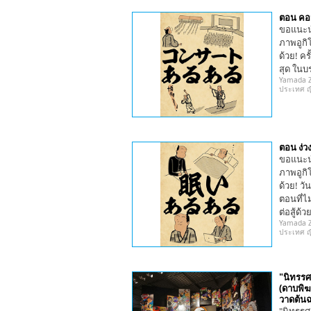
ตอน คอ
ขอแนะน
ภาพอูกิโ
ด้วย! ค
สุด ในบร
Yamada Ze
ประเทศ ญี่
ตอน ง่
ขอแนะน
ภาพอูกิโ
ด้วย! ว
ตอนที่ไ
ต่อสู้ด้
Yamada Ze
ประเทศ ญี่
"นิทรร
(ดาบพิฆา
วาดต้น