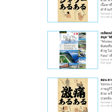
ด้วย! คร
เนื้อหา
ทำร้ายกั
Yamada Ze
ประเทศ ญี่
เพลิดเพ
สมุด "M
"Museum
พิเศษที
คิวชู โอ
Pass" เ
Culture 
Hot Spot
ตอน คว
ขอแนะน
ภาพอูกิโ
ด้วย! ค
ปวดเพิ่ม
Yamada Ze
ประเทศ ญี่