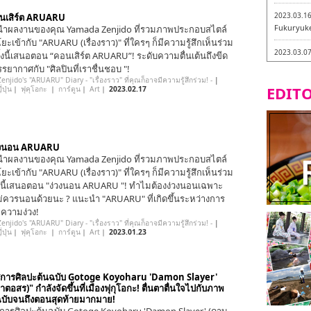
2023.03.1
นเสิร์ต ARUARU
Fukuryuk
ำผลงานของคุณ Yamada Zenjido ที่รวมภาพประกอบสไตล์
ยะเข้ากับ "ARUARU (เรื่องราว)" ที่ใครๆ ก็มีความรู้สึกเห็นร่วม
2023.03.0
รั้งนี้เสนอตอน “คอนเสิร์ต ARUARU”! ระดับความตื่นเต้นถึงขีด
Isogiyokar
รยากาศกับ "ศิลปินที่เราชื่นชอบ "!
ในเมืองฟุก
njido's "ARUARU" Diary - "เรื่องราว" ที่คุณก็อาจมีความรู้สึกร่วม! -
|
EDITO
ปุ่น
｜
ฟุคุโอกะ
｜
การ์ตูน
｜
Art
｜
2023.02.17
2023.03.0
ทัวร์ชิมเมน
2023.03.0
วงนอน ARUARU
little stan
ำผลงานของคุณ Yamada Zenjido ที่รวมภาพประกอบสไตล์
กะ -
ยะเข้ากับ "ARUARU (เรื่องราว)" ที่ใครๆ ก็มีความรู้สึกเห็นร่วม
2023.02.2
ันนี้เสนอตอน "ง่วงนอน ARUARU "! ทำไมต้องง่วงนอนเฉพาะ
Tochiku
ม่ควรนอนด้วยนะ ? แนะนำ "ARUARU" ที่เกิดขึ้นระหว่างการ
วยความง่วง!
2023.02.2
njido's "ARUARU" Diary - "เรื่องราว" ที่คุณก็อาจมีความรู้สึกร่วม! -
|
ปุ่น
｜
ฟุคุโอกะ
｜
การ์ตูน
｜
Art
｜
2023.01.23
Maruyos
ศการศิลปะต้นฉบับ Gotoge Koyoharu 'Damon Slayer'
ตอสร)" กำลังจัดขึ้นที่เมืองฟุกุโอกะ! ตื่นตาตื่นใจไปกับภาพ
ฉบับจนถึงตอนสุดท้ายมากมาย!