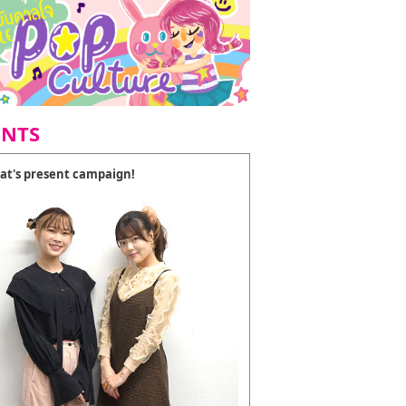
ENTS
at's present campaign!