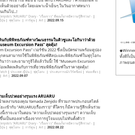
ั้งนี้เราจะมาใน“ตอน อาบน้ำฝักบัว ARUARU”! ครั้งนี้มีเฉพาะ
ที่เห็นด้วยอย่างยิ่ง โดยเฉพาะน้ำเย็นๆ ในวันอากาศหนาว
นเกินไป...!
njido's "ARUARU" Diary - "เรื่องราว" ที่คุณก็อาจมีความรู้สึกร่วม! -
|
ปุ่น
｜
ฟุคุโอกะ
｜
การ์ตูน
｜
Art
｜
2022.09.15
ลินกับพิพิทธภัณฑ์ทางวัฒนธรรมในคิวชูและโอกินาว่าด้วย
useum Excursion Pass" สุดคุ้ม!
 Excursion Pass" เวอร์ชัน 2022 ซึ่งเป็นบัตรผ่านพร้อมคูปอง
◆Winner 
่ทุกคนสามารถใช้ในพิพิธภัณฑ์ศิลปะและพิพิธภัณฑ์ในฟุกุโอกะ
ทั้งทีก็เ
กินาว่า และยามากูจิได้แล้ววันนี้! ใช้ "Museum Excursion
ภาพยนตร์
พื่อเพลิดเพลินกับการเที่ยวชมพิพิธภัณฑ์ในราคาสุดคุ้ม!
Watch
|
ประเทศ ญี่ปุ่น
｜
ฟุคุโอกะ
｜
ประสบการณ์/เวิร์คช็อป
｜
ท่องเที่ยว
｜
｜
Art
｜
2022.09.07
ามเจ็บปวดอย่างรุนแรง ARUARU
ำผลงานของคุณ Yamada Zenjido ที่รวมภาพประกอบสไตล์
ยะเข้ากับ "ARUARU(เรื่องราว)" ที่ใครๆ ก็มีความรู้สึกเห็นร่วม
รั้งนี้เราจะมาในตอน "ความเจ็บปวดอย่างรุนแรง"! ความเจ็บ
ขึ้นเป็นสองเท่าเนื่องจากการจู่โจมแบบไม่ทันตั้งตัว !!
njido's "ARUARU" Diary - "เรื่องราว" ที่คุณก็อาจมีความรู้สึกร่วม! -
|
ปุ่น
｜
ฟุคุโอกะ
｜
การ์ตูน
｜
Art
｜
2022.08.22