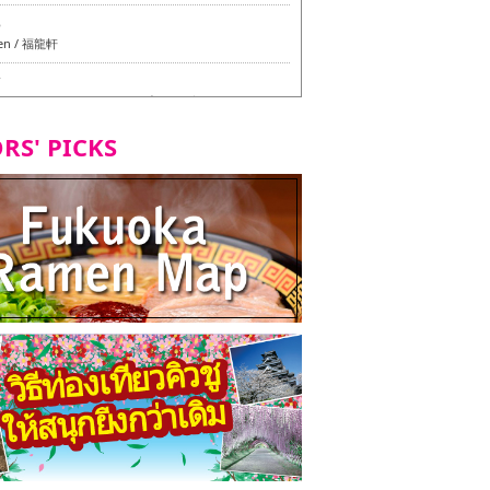
6
en / 福龍軒
7
azu สาขาหลักฮากาตะ - ทัวร์ชิมเมนูวีแกนและมังสวิรัติ
ุโอกะ -
RS' PICKS
7
ูวีแกนและมังสวิรัติในเมืองฟุกุโอกะ
2
d Daimyo - ทัวร์ชิมเมนูวีแกนและมังสวิรัติในเมืองฟุกุโอ
8
ken Orio Honsha Udon-ten / 東筑軒 折尾本社うどん店
7
hi Shokudo / 丸好食堂