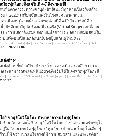
นเมืองฟุกุโอกะตั้งแต่วันที่ 4-7 สิงหาคมนี้!
ันที่แตกต่างระหว่างคาบุกิ×ฮัทสึเนะ มิกุกลายเป็นจริงแล้ว!
abuki 2022” เตรียมจัดแสดงในโรงละครฮาคาตะสะ
a) เมืองฟุกุโอกะตั้งแต่วันพฤหัสบดีที่ 4 ถึงวันอาทิตย์ที่ 7
ี้! ฮัทสึเนะ มิกุ นักร้องเสมือนจริง (Virtual Singer) จะมีส่วน
ิลปะการแสดงดั้งเดิมของญี่ปุ่นนี้อย่างไร!? ลองไปสัมผัสกันใน
บันเทิงอันเป็นเอกลักษณ์ของญี่ปุ่นกันดูไหมคะ?
Watch
|
ประเทศ ญี่ปุ่น
｜
ข่าวกิจกรรม
｜
ประสบการณ์/เวิร์คช็อป
｜
Art
｜
ิตอล
｜
2022.07.06
หล่งต่างๆ
ล่งต่างๆทั้งด้านป๊อบคัลเจอร์ การท่องเที่ยว รวมถึงอาหารอ
คุณจะสามารถเพลิดเพลินอย่างเต็มอิ่มได้ในจังหวัดฟุกุโอกะนี้
เศษ
|
ประสบการณ์/เวิร์คช็อป
｜
บริโภค (คุรุเมะ)
｜
ท่องเที่ยว
｜
Hot Spot
｜
2.06.27
อริ ซานุอิโอริโมโนะ สาขาลาลาพอร์ทฟุกุโอกะ
ร้าน “ฮาคาตะโอริ ซานุอิโอริโมโนะ สาขาลาลาพอร์ทฟุกุโอ
ั้งอยู่ใน “ลาลาพอร์ทฟุกุโอกะ” ศูนย์การค้าขนาดใหญ่ในเมืองฟุ
 ร้านนี้มีความน่าสนใจตรงที่มีการผสมผสานและประยุกต์ฮา