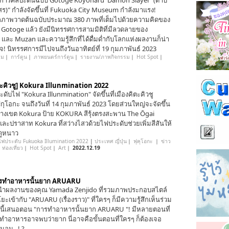
การศิลปะต้นฉบับ Gotoge Koyoharu 'Damon Slayer' (ดาบ
ร)" กำลังจัดขึ้นที่ Fukuoka City Museum กำลังมาแรง!
ภาพวาดต้นฉบับประมาณ 380 ภาพที่เต็มไปด้วยความคิดของ
 Gotoge แล้ว ยังมีนิทรรศการสามมิติที่มีลวดลายของ
 และ Muzan และความรู้สึกที่ได้ดื่มด่ำกับโลกแห่งผลงานก็น่า
จ! นิทรรศการมีไปจนถึงวันอาทิตย์ที่ 19 กุมภาพันธ์ 2023
รม
｜
การ์ตูน
｜
ภาพยนตร์การ์ตูน
｜
รายงาน/ภาพกิจกรรม
｜
Hot Spot
｜
ตะคิวชู] Kokura Illunmination 2022
ดับไฟ "Kokura Illunmination" จัดขึ้นที่เมืองคิตะคิวชู
ุกุโอกะ จนถึงวันที่ 14 กุมภาพันธ์ 2023 โดยส่วนใหญ่จะจัดขึ้น
ลางเขต Kokura ป้าย KOKURA สีรุ้งตรงสะพาน The Ōgai
และปราสาท Kokura ที่สว่างไสวด้วยไฟประดับช่วยเพิ่มสีสันให้
ดูหนาว
ฟประดับ Fukuoka Illumination 2022
|
ประเทศ ญี่ปุ่น
｜
ฟุคุโอกะ
｜
ข่าว
｜
ท่องเที่ยว
｜
Hot Spot
｜
Art
｜
2022.12.19
รทำอาหารนั้นยาก ARUARU
ำผลงานของคุณ Yamada Zenjido ที่รวมภาพประกอบสไตล์
ยะเข้ากับ "ARUARU (เรื่องราว)" ที่ใครๆ ก็มีความรู้สึกเห็นร่วม
ันนี้เสนอตอน "การทำอาหารนั้นยาก ARUARU "! มีหลายตอนที่
ต้นทำอาหารอาจพบว่ายาก นี่อาจคือขั้นตอนที่ใครๆ ก็ต้องเจอ
นอน...! ?