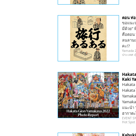
ตอน ท่อ
ขอแนะนำ
มีด้วย” 
คือตอน “
ลนลานเพ
คะ!?
Yamada Ze
ประเทศ ญี่
Hakata
Kaki Y
Hakata 
Hakata ไ
Yamakas
Yamakasa
แนะนำ "
ฮากาตะไ
EVENT S
Hot Spot
Kabuki