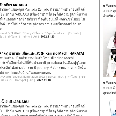
ข้างเดียว ARUARU
◆ Winner
ำผลงานของคุณ Yamada Zenjido ที่รวมภาพประกอบสไตล์
จากวง ค
ยะเข้ากับ "ARUARU (เรื่องราว)" ที่ใครๆ ก็มีความรู้สึกเห็นร่วม
สำหรับ 2
นนี้เสนอตอน "รักข้างเดียว"! ทั้งๆที่ชอบแต่ไม่กล้าเข้าไปคุย ไม่
ใกล้... ทำให้นึกถึงความรู้สึกรักหวานอมเปรี้ยวตอนที่รักเขา
ว!
njido's "ARUARU" Diary - "เรื่องราว" ที่คุณก็อาจมีความรู้สึกร่วม! -
|
ปุ่น
｜
ฟุคุโอกะ
｜
การ์ตูน
｜
Art
｜
2022.11.23
คาตะ] ฮากาตะ เมืองแห่งแสง (Hikari no Machi HAKATA)
ฟประดับมาถึงแล้ว! งานประดับไฟ "Hikari no Machi
จัดขึ้นอีกครั้งในปีนี้ที่หน้าสถานี JR Hakata ในเมืองฟุกุโอกะ
ารประดับไฟอย่างสวยงาม มีจุดถ่ายรูปที่สวยงามมากมาย ดังนั้น
ูปสวยๆก่อนกลับบ้านกันเยอะๆนะคะ♪
ฟประดับ Fukuoka Illumination 2022
|
ประเทศ ญี่ปุ่น
｜
ฟุคุโอกะ
｜
ข่าว
｜
ท่องเที่ยว
｜
Hot Spot
｜
Art
｜
2022.11.18
◆ Winner
จากวง O
คุณMind
บน้ำฝักบัว ARUARU
ำผลงานของคุณ Yamada Zenjido ที่รวมภาพประกอบสไตล์
ยะเข้ากับ "ARUARU (เรื่องราว)" ที่ใครๆ ก็มีความรู้สึกเห็นร่วม