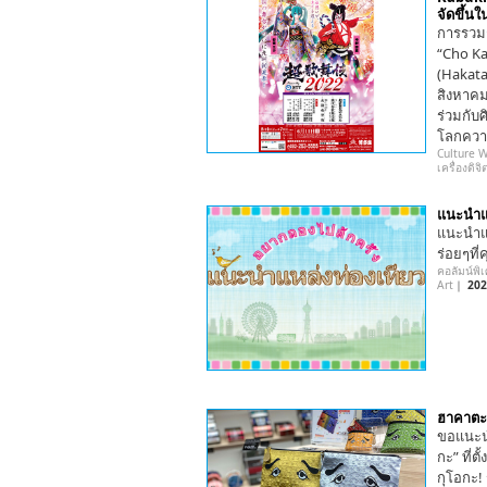
จัดขึ้นใ
การรวมก
“Cho K
(Hakataz
สิงหาคมน
ร่วมกับศ
โลกความ
Culture 
เครื่องดิจ
แนะนำแ
แนะนำแห
ร่อยๆที่
คอลัมน์พิ
Art
｜
202
ฮาคาตะโ
ขอแนะนำ
กะ” ที่ต
กุโอกะ!