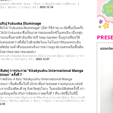
njido's "ARUARU" Diary - "เรื่องราว" ที่คุณก็อาจมีความรู้สึกร่วม! -
|
ปุ่น
｜
ฟุคุโอกะ
｜
การ์ตูน
｜
Art
｜
2022.12.16
่เทนจิน] Fukuoka Illuminage
บไฟ "Fukuoka Illuminage" (มีค่าใช้จ่าย) จะจัดขึ้นเป็นครั้ง
ACROS Fukuoka ซึ่งเป็นอาคารคอมเพล็กซ์ในเทนจิน เมืองฟุกุ
PRES
่วนบนชั้นดาดฟ้าอันเขียวขจี Step Garden นั้นถูกเปลี่ยนให้
ที่แห่งแสงสว่างที่เต็มไปด้วยสัตว์และไดโนเสาร์ส่องแสงระยิบ
ิวทัศน์ยามค่ำคืนของเทนจินจากความสูง 60 เมตรเหนือพื้นดิน
asianbe
งที่ไม่ควรพลาดมาชมเลยค่ะ!
ฟประดับ Fukuoka Illumination 2022
|
ประเทศ ญี่ปุ่น
｜
ฟุคุโอกะ
｜
ข่าว
｜
ท่องเที่ยว
｜
Hot Spot
｜
Art
｜
2022.12.07
น์พิเศษ] การประกวด "Kitakyushu International Manga
ion" ครั้งที่ 7
วดมังงะ 4 ช่อง "Kitakyushu International Manga
tion" เริ่มต้นขึ้นในปี 2016 เพื่อถ่ายทอดความสนุกและเสน่ห์
จากเมืองคิตะคิวชู จังหวัดฟุกุโอกะ ในคอลัมน์พิเศษครั้งนี้ เรา
ข้อมูลเกี่ยวกับการจัดประกวดครั้งที่ 7 ที่จะจัดขึ้นในปีนี้
เศษ: การประกวดการ์ตูนนานาชาติคิตะคิวชู
|
ประเทศ ญี่ปุ่น
｜
จีน
｜
เกาหลี
ศไทย
｜
ไต้หวัน
｜
ฟุคุโอกะ
｜
อื่นๆ
｜
การ์ตูน
｜
รายงาน/ภาพกิจกรรม
｜
Art
2.05