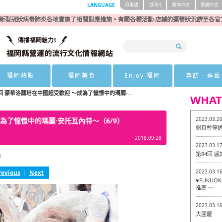
LANGUAGE
日本語
한국어
簡体中文
繁體中文
新型冠狀病毒肺炎各地實施了相關對應措施。有關各種活動·店鋪的運營狀況請至各官
福岡熱點
福岡美食
Enjoy 福岡
專訪 · 連載
回 豪華洛麗塔在中國超受歡迎 ～成為了憧憬中的瑪麗·...
WHAT
2023.03.2
成為了憧憬中的瑪麗·安托瓦內特～（6/9）
網頁暫停
2018.09.28
2023.03.1
第84回 
2023.03.1
revious
|
Next
♥FUKU
推薦 ～
2023.03.1
大國屋