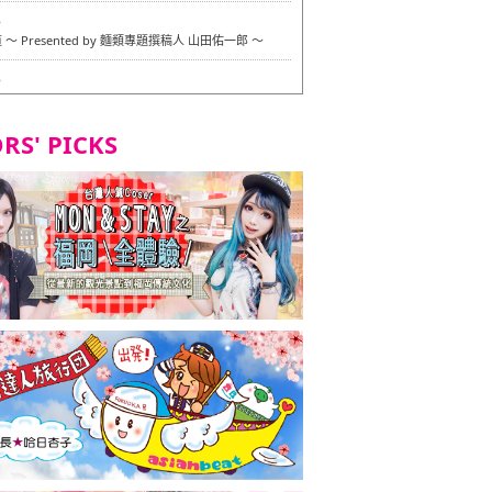
6
〜 Presented by 麵類專題撰稿人 山田佑一郎 〜
6
RS' PICKS
7
okarazu 博多總店 〜 嚴格素食主義・素食主義者的菜單試
in 福岡市！ 〜
7
義・素食主義者的菜單試的試吃之旅 in 福岡市！
2
 Stand 大名店 〜 嚴格素食主義・素食主義者的菜單試的試
 福岡市！ 〜
8
尾本社烏冬店