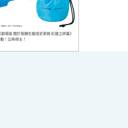
《劇場版 關於我轉生變成史萊姆 紅蓮之絆篇》
活動！公佈得主！