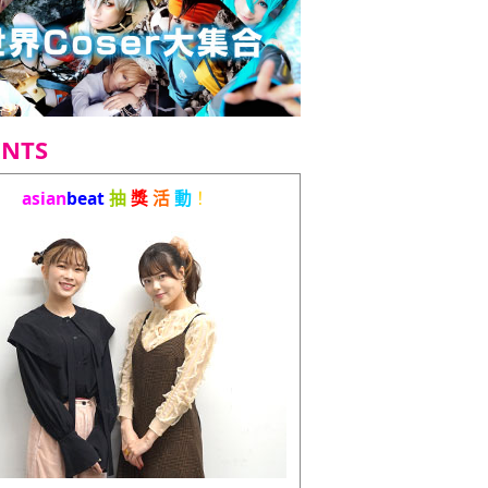
ENTS
asian
beat
抽
獎
活
動
！