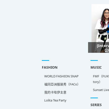
[Inte
公
FASHION
MUSIC
WORLD FASHION SNAP
FMF（FUKU
tory）
福冈亞洲服装秀（FACo）
Sunset Liv
我的卡哇伊主意
Lolita Tea Party
SERIES