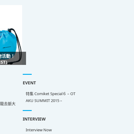
禮物活動！
ST)
EVENT
特集 Comiket Special６ – OT
AKU SUMMIT 2015 –
來龍去脈大
INTERVIEW
Interview Now