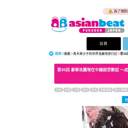
為了預防
話題
首頁
連載
青木美沙子的世界洛麗塔旅行記
第30
第30回 豪華洛麗塔在中國超受歡迎 ～
日本
中國
上海
採訪
時尚
活動報導
藝人/偶像
P