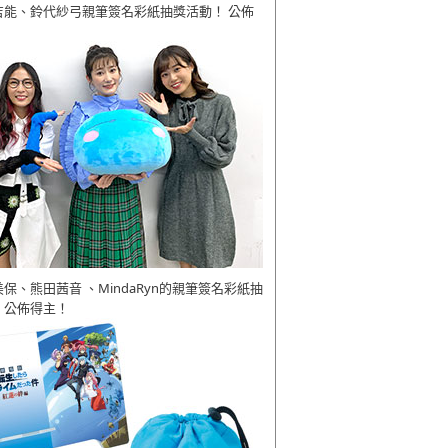
吉能、鈴代紗弓親筆簽名彩紙抽獎活動！ 公佈
美保、熊田茜音 、MindaRyn的親筆簽名彩紙抽
 公佈得主！