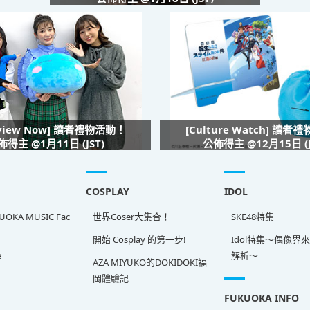
rview Now] 讀者禮物活動！
[Culture Watch] 讀者
佈得主 @1月11日 (JST)
公佈得主 @12月15日 (J
COSPLAY
IDOL
OKA MUSIC Fac
世界Coser大集合！
SKE48特集
開始 Cosplay 的第一步!
Idol特集～偶像界
e
解析～
AZA MIYUKO的DOKIDOKI福
岡體驗記
FUKUOKA INFO