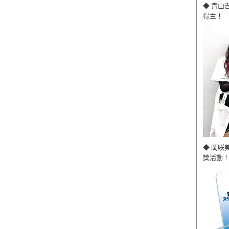
◆ 青山
得主！
◆ 岡咲
獎活動！