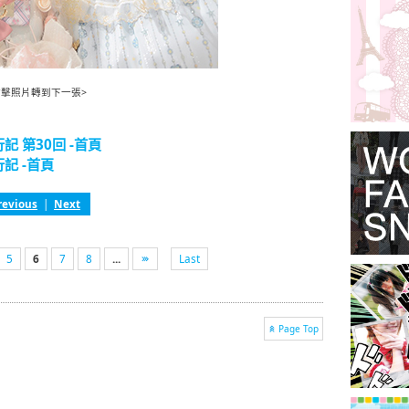
點擊照片轉到下一張>
 第30回 -首頁
記 -首頁
revious
|
Next
5
6
7
8
...
Last
Page Top