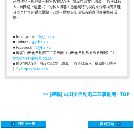
己的作品。現經營一個名為“閑人Y氏 - 福岡街頭文化遺產 - （Y氏は暇
人 - 福岡路上遺産 - ）”的私人博客，憑借獨特的視角來介紹福岡各種
其奇奇怪怪的觀光景點。另外，還以歷史研究者的身份從事各種活
動。
■ Instagram：
@y_haiku
■ Twitter：
@y_haiku
■ Facebook：
@yhaiku
■ 博客“山田全自動的二三事日記（山田全自動あるある日記）”：
https://zenjido.blog.jp/
■ 博客“閑人Y氏 - 福岡街頭文化遺產 - （Y氏は暇人 - 福岡路上遺産 -
）”：
https://y-ta.net/
>> [連載] 山田全自動的二三事劇場 - TOP