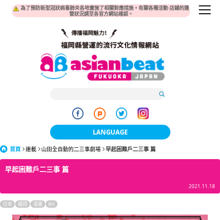
為了預防新型冠狀病毒肺炎各地實施了相關對應措施。有關各種活動·店鋪的運
營狀況請至各官方網站確認。
LANGUAGE
首頁
連載
山田全自動的二三事劇場
日本語
早起困難戶二三事 篇
早起困難戶二三事 篇
한국어
2021.11.18
簡体中文
日本
福岡
漫畫
Art
繁體中文