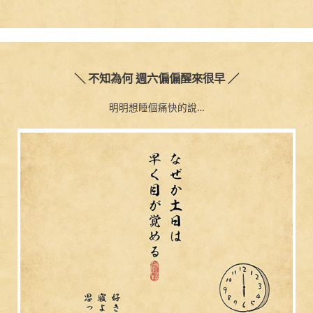
＼ 不知為何 週六偏偏醒來很早 ／
明明想睡個痛快的說…