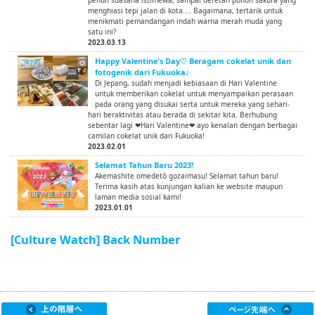
penuh suasana istimewa, sampai deretan pohon sakura yang
menghiasi tepi jalan di kota.... Bagaimana, tertarik untuk
menikmati pemandangan indah warna merah muda yang
satu ini?
2023.03.13
Happy Valentine's Day♡ Beragam cokelat unik dan
fotogenik dari Fukuoka♪
Di Jepang, sudah menjadi kebiasaan di Hari Valentine
untuk memberikan cokelat untuk menyampaikan perasaan
pada orang yang disukai serta untuk mereka yang sehari-
hari beraktivitas atau berada di sekitar kita. Berhubung
sebentar lagi ❤Hari Valentine❤ ayo kenalan dengan berbagai
camilan cokelat unik dari Fukuoka!
2023.02.01
Selamat Tahun Baru 2023!
Akemashite omedetō gozaimasu! Selamat tahun baru!
Terima kasih atas kunjungan kalian ke website maupun
laman media sosial kami!
2023.01.01
[Culture Watch] Back Number