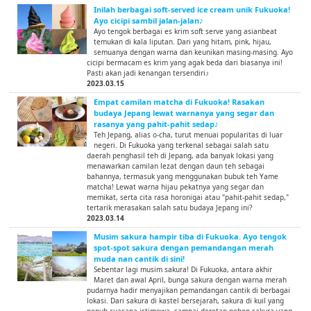
Inilah berbagai soft-served ice cream unik Fukuoka!
Ayo cicipi sambil jalan-jalan♪
Ayo tengok berbagai es krim soft serve yang asianbeat
temukan di kala liputan. Dari yang hitam, pink, hijau,
semuanya dengan warna dan keunikan masing-masing. Ayo
cicipi bermacam es krim yang agak beda dari biasanya ini!
Pasti akan jadi kenangan tersendiri♪
2023.03.15
Empat camilan matcha di Fukuoka! Rasakan
budaya Jepang lewat warnanya yang segar dan
rasanya yang pahit-pahit sedap♪
Teh Jepang, alias o-cha, turut menuai popularitas di luar
negeri. Di Fukuoka yang terkenal sebagai salah satu
daerah penghasil teh di Jepang, ada banyak lokasi yang
menawarkan camilan lezat dengan daun teh sebagai
bahannya, termasuk yang menggunakan bubuk teh Yame
matcha! Lewat warna hijau pekatnya yang segar dan
memikat, serta cita rasa horonigai atau "pahit-pahit sedap,"
tertarik merasakan salah satu budaya Jepang ini?
2023.03.14
Musim sakura hampir tiba di Fukuoka. Ayo tengok
spot-spot sakura dengan pemandangan merah
muda nan cantik di sini!
Sebentar lagi musim sakura! Di Fukuoka, antara akhir
Maret dan awal April, bunga sakura dengan warna merah
pudarnya hadir menyajikan pemandangan cantik di berbagai
lokasi. Dari sakura di kastel bersejarah, sakura di kuil yang