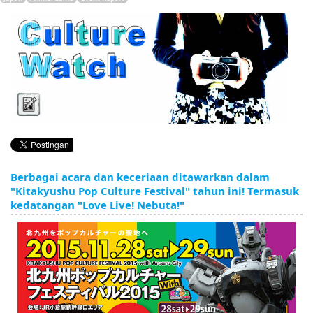
English
ภาษาไทย
tiéng Viêt
Bahasa Indonesia
Berbagai acara dan keceriaan ditawarkan dalam
"Kitakyushu Pop Culture Festival" tahun ini! Termasuk
kedatangan "Love Live! Nebuta!"