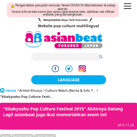
Pengendalian penyakit menular Novel COVID-19 diberlakukan di setiap
daerah.
Untuk info terkait event dan status operasional toko, silahkan cek official
website yang bersangkutan.
LANGUAGE
Home
Artikel Khusus
Culture Watch (Berita & Info T...
日本語
"Kitakyushu Pop Culture Festi...
한국어
"Kitakyushu Pop Culture Festival 2015" Akhirnya Datang
Lagi! asianbeat juga ikut memeriahkan event ini!
簡体中文
2015.11.26
繁體中文
Japan
Anime/Game
Event Report