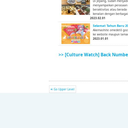
Di Jepang, sudah menjadi
menyampaikan perasaan p
beraktivitas atau berada 
kenalan dengan berbagai 
2023.02.01
Selamat Tahun Baru 20
Akemashite omedetō goza
ke website maupun laman
2023.01.01
>> [Culture Watch] Back Numbe
Go Upper Level