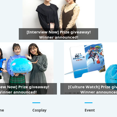
[Interview Now] Prize giveaway!
Winner announced!
iew Now] Prize giveaway!
[Culture Watch] Prize g
inner announced!
Winner announce
me
Cosplay
Event