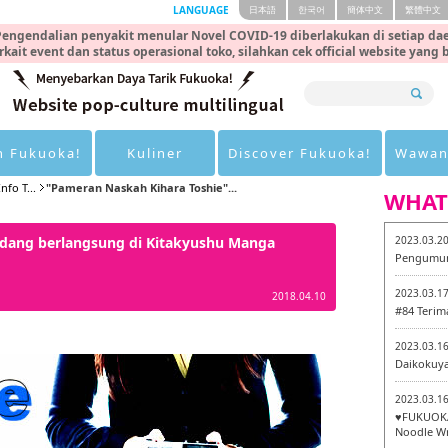
LANGUAGE
日本語
한국어
簡体中文
繁體中文
engendalian penyakit menular Novel COVID-19 diberlakukan di setiap dae
rkait event dan status operasional toko, silahkan cek official website yang
n Fukuoka!
Kuliner
Discover Fukuoka!
Wawan
nfo T...
"Pameran Naskah Kihara Toshie"...
WHAT
edang berlangsung di Kitakyushu Manga
2023.03.2
Pengumum
2023.03.1
2018.04.10
#84 Terim
2023.03.1
Daikokuy
2023.03.1
♥FUKUOKA
Noodle Wr