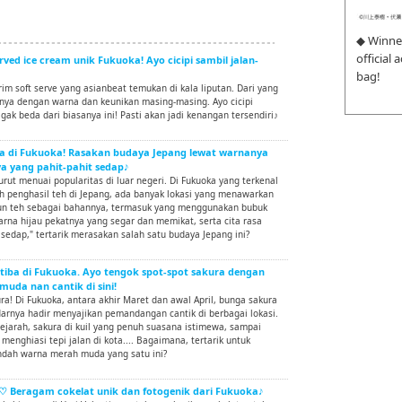
◆ Winne
official
erved ice cream unik Fukuoka! Ayo cicipi sambil jalan-
bag!
rim soft serve yang asianbeat temukan di kala liputan. Dari yang
anya dengan warna dan keunikan masing-masing. Ayo cicipi
ak beda dari biasanya ini! Pasti akan jadi kenangan tersendiri♪
 di Fukuoka! Rasakan budaya Jepang lewat warnanya
a yang pahit-pahit sedap♪
turut menuai popularitas di luar negeri. Di Fukuoka yang terkenal
h penghasil teh di Jepang, ada banyak lokasi yang menawarkan
un teh sebagai bahannya, termasuk yang menggunakan bubuk
rna hijau pekatnya yang segar dan memikat, serta cita rasa
 sedap," tertarik merasakan salah satu budaya Jepang ini?
tiba di Fukuoka. Ayo tengok spot-spot sakura dengan
da nan cantik di sini!
ra! Di Fukuoka, antara akhir Maret dan awal April, bunga sakura
rnya hadir menyajikan pemandangan cantik di berbagai lokasi.
rsejarah, sakura di kuil yang penuh suasana istimewa, sampai
enghiasi tepi jalan di kota.... Bagaimana, tertarik untuk
dah warna merah muda yang satu ini?
y♡ Beragam cokelat unik dan fotogenik dari Fukuoka♪