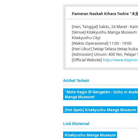
Pameran Naskah Kihara Toshie 
[Hari, Tanggal] Sabtu, 24 Maret - Kam
[Venue] Kitakyushu Manga Museum 6F
Kitakyushu City)
[Waktu Operasional] 11:00 - 19:00
[Hari Libur] Setiap Selasa (tetap buka
[Admission] Umum: 400 Yen, Pelajar S
[Official Website]
http://www.ktqmm.
Artikel Terkait
"Moto Hagio SF Gengaten - Uchu ni Asobi
Manga Museum!
[Hot Spots] Kitakyushu Manga Museum
Link Eksternal
Kitakyushu Manga Museum