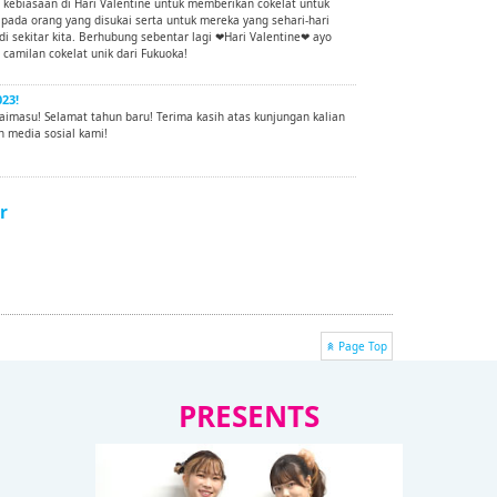
 kebiasaan di Hari Valentine untuk memberikan cokelat untuk
ada orang yang disukai serta untuk mereka yang sehari-hari
di sekitar kita. Berhubung sebentar lagi ❤Hari Valentine❤ ayo
camilan cokelat unik dari Fukuoka!
23!
imasu! Selamat tahun baru! Terima kasih atas kunjungan kalian
 media sosial kami!
r
Page Top
PRESENTS