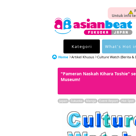
P
Untuk info te
Kategori
What's Hot i
Home
Artikel Khusus
Culture Watch (Berita & I
"Pameran Naskah Kihara Toshie" s
Museum!
Japan
Fukuoka
Manga
Event Report
Hot Spot