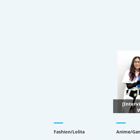
[Interv
W
Fashion/Lolita
Anime/Ga