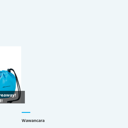
iveaway!
d!
Wawancara