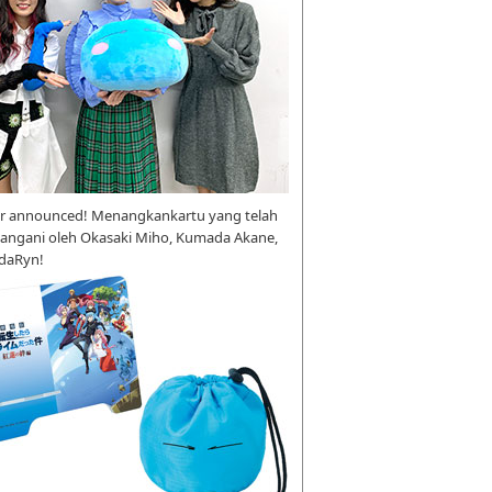
r announced! Menangkankartu yang telah
tangani oleh Okasaki Miho, Kumada Akane,
daRyn!