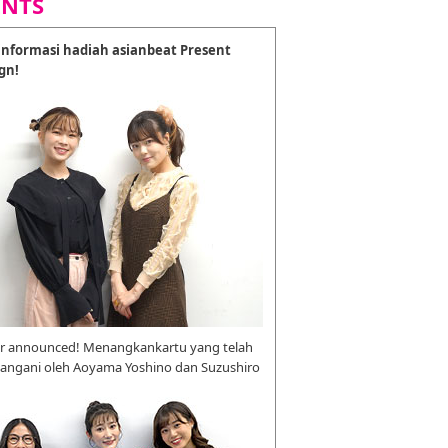
ENTS
nformasi hadiah asianbeat Present
gn!
r announced! Menangkankartu yang telah
tangani oleh Aoyama Yoshino dan Suzushiro