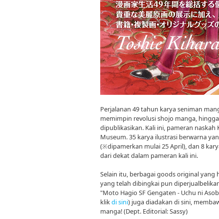
Perjalanan 49 tahun karya seniman manga
memimpin revolusi shojo manga, hingga 
dipublikasikan. Kali ini, pameran naska
Museum. 35 karya ilustrasi berwarna ya
(※dipamerkan mulai 25 April), dan 8 kar
dari dekat dalam pameran kali ini.
Selain itu, berbagai goods original yang
yang telah dibingkai pun diperjualbelika
"Moto Hagio SF Gengaten - Uchu ni Asobi,
klik
di sini
) juga diadakan di sini, memb
manga! (Dept. Editorial: Sassy)