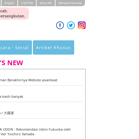
English
ภาษาไทย
tiéng Viêt
Bahasa Indonesia
rah.
 bersangkutan.
cara・Serial
Artikel Khusus
’S NEW
0
an Berakhirnya Website asianbeat
7
a kasih banyak
6
a / 大國屋
6
 UDON - Rekomendasi Udon Fukuoka oleh
iter Yuichiro Yamada -