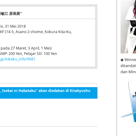
"木原敏江 原画展"
is, 31 Mei 2018
 (14-5, Asano 2-chome, Kokura Kita-Ku,
 pada 27 Maret, 3 April, 1 Mei)
MP: 200 Yen, Pelajar SD: 100 Yen
jp/kikaku_info/9081
◆ Winne
ditanda
dan Min
, Isekai ni Habataku" akan diadakan di Kitakyushu