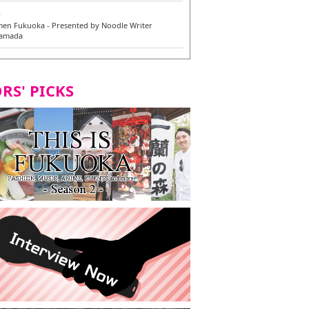
6
en Fukuoka - Presented by Noodle Writer
Yamada
6
en / 福龍軒
RS' PICKS
5
rium Cosplay] - Indonesia - #019 MM Earlene
7
razu Hakata Honten | Keliling Kota Fukuoka
 menu vegan/vegetarian baru
7
Kota Fukuoka mencicipi menu vegan/vegetarian
4
KI