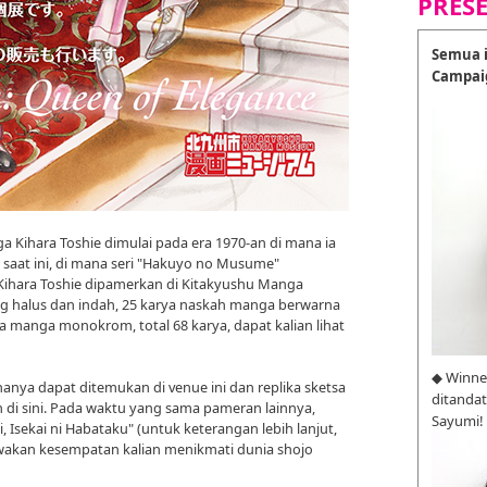
PRES
Semua i
Campai
 Kihara Toshie dimulai pada era 1970-an di mana ia
saat ini, di mana seri "Hakuyo no Musume"
h Kihara Toshie dipamerkan di Kitakyushu Manga
ng halus dan indah, 25 karya naskah manga berwarna
ya manga monokrom, total 68 karya, dapat kalian lihat
◆ Winne
 hanya dapat ditemukan di venue ini dan replika sketsa
ditanda
n di sini. Pada waktu yang sama pameran lainnya,
Sayumi!
 Isekai ni Habataku" (untuk keterangan lebih lanjut,
awakan kesempatan kalian menikmati dunia shojo