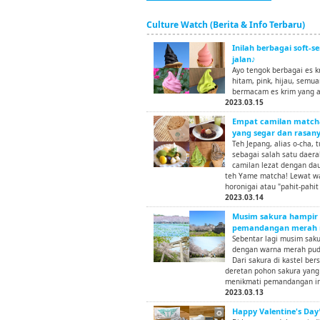
Culture Watch (Berita & Info Terbaru)
Inilah berbagai soft-s
jalan♪
Ayo tengok berbagai es k
hitam, pink, hijau, semu
bermacam es krim yang ag
2023.03.15
Empat camilan matcha
yang segar dan rasany
Teh Jepang, alias o-cha, 
sebagai salah satu daera
camilan lezat dengan da
teh Yame matcha! Lewat wa
horonigai atau "pahit-pahit
2023.03.14
Musim sakura hampir 
pemandangan merah mu
Sebentar lagi musim saku
dengan warna merah puda
Dari sakura di kastel be
deretan pohon sakura yang m
menikmati pemandangan in
2023.03.13
Happy Valentine's Da